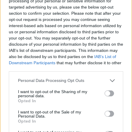
processing of your personal or sensitive information for
targeted advertising by us, please use the below opt-out
section to confirm your selection. Please note that after your
opt-out request is processed you may continue seeing
interest-based ads based on personal information utilized by
2023. március 17., péntek
us or personal information disclosed to third parties prior to
Nagy a csúszás, megannyi
your opt-out. You may separately opt-out of the further
disclosure of your personal information by third parties on the
nehézség ígérkezik a nyárra
IAB’s list of downstream participants. This information may
várható uniós pályázati idényben
also be disclosed by us to third parties on the
IAB’s List of
Downstream Participants
that may further disclose it to other
third parties.
Personal Data Processing Opt Outs
I want to opt-out of the Sharing of my
personal data.
Opted In
I want to opt-out of the Sale of my
Personal Data.
Opted In