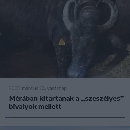
2023. március 12., vasárnap
Mérában kitartanak a ,,szeszélyes”
bivalyok mellett