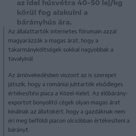
az idei húsvétra 40-50 lej/kg
körül fog alakulni a
bárányhús ára.
Az állalattartók internetes fórumain azzal
magyarázzák a magas árat, hogy a
takarmányköltségek sokkal nagyobbak a
tavalyinál.
Az árnövekedésben viszont az is szerepet
játszik, hogy a romániai juhtartók elsődleges
értékesítési piaca a Közel-Kelet. Az élőbárány-
exportot bonyolító cégek olyan magas árat
kínálnak az állatokért, hogy a gazdáknak nem
éri meg belföldi piacon olcsóbban értékesíteni a
bárányt.