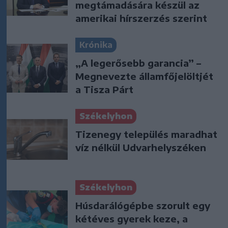
megtámadására készül az
amerikai hírszerzés szerint
Krónika
„A legerősebb garancia” –
Megnevezte államfőjelöltjét
a Tisza Párt
Székelyhon
Tizenegy település maradhat
víz nélkül Udvarhelyszéken
Székelyhon
Húsdarálógépbe szorult egy
kétéves gyerek keze, a