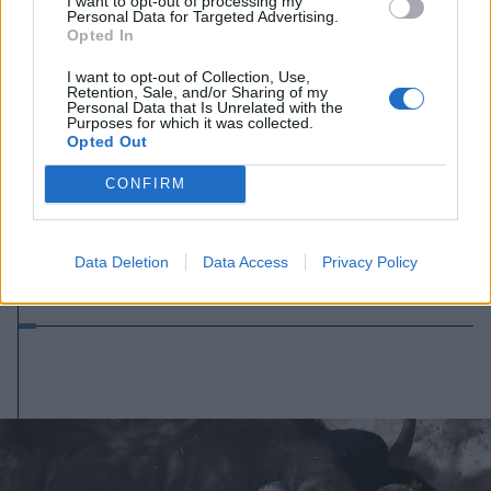
I want to opt-out of processing my
Personal Data for Targeted Advertising.
Opted In
I want to opt-out of Collection, Use,
Retention, Sale, and/or Sharing of my
Personal Data that Is Unrelated with the
Purposes for which it was collected.
Opted Out
2023. március 13., hétfő
CONFIRM
Az erőltetett villanypásztor
helyett radikálisabb megoldásokat
sürgetnek a vadkárok
Data Deletion
Data Access
Privacy Policy
megfékezésére