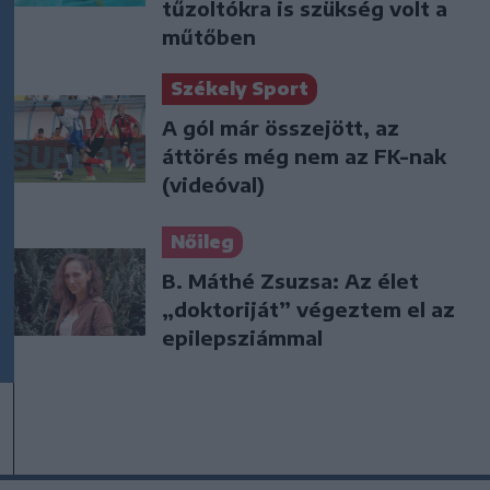
tűzoltókra is szükség volt a
műtőben
Székely Sport
A gól már összejött, az
áttörés még nem az FK-nak
(videóval)
Nőileg
B. Máthé Zsuzsa: Az élet
„doktoriját” végeztem el az
epilepsziámmal