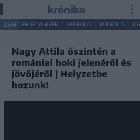
•
•
•
24H
ERDÉLYI HÍREK
BELFÖLD
KÜLFÖLD
G
Nagy Attila őszintén a
romániai hoki jelenéről és
jövőjéről | Helyzetbe
hozunk!