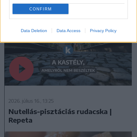
Teleki-kastély történetében
CONFIRM
Data Deletion
Data Access
Privacy Policy
2026. július 16., 13:25
Nutellás-pisztáciás rudacska |
Repeta