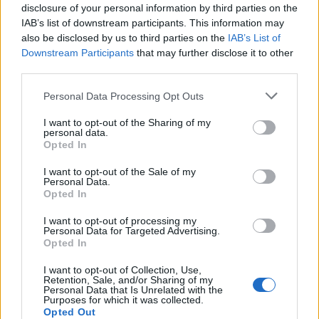
Szoknyás Gurulás: bolondos
disclosure of your personal information by third parties on the
IAB’s list of downstream participants. This information may
ötletként indult, értékes
also be disclosed by us to third parties on the
IAB’s List of
eseménnyé vált
Downstream Participants
that may further disclose it to other
third parties.
Personal Data Processing Opt Outs
I want to opt-out of the Sharing of my
personal data.
Opted In
I want to opt-out of the Sale of my
Personal Data.
Opted In
I want to opt-out of processing my
Personal Data for Targeted Advertising.
Opted In
I want to opt-out of Collection, Use,
2026. július 17., 17:03
Retention, Sale, and/or Sharing of my
Personal Data that Is Unrelated with the
Purposes for which it was collected.
Új fejezet kezdődik a gernyeszegi
Opted Out