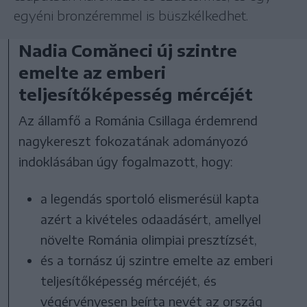
egyéni bronzéremmel is büszkélkedhet.
Nadia Comăneci új szintre
emelte az emberi
teljesítőképesség mércéjét
Az államfő a Románia Csillaga érdemrend
nagykereszt fokozatának adományozó
indoklásában úgy fogalmazott, hogy:
a legendás sportoló elismerésül kapta
azért a kivételes odaadásért, amellyel
növelte Románia olimpiai presztízsét,
és a tornász új szintre emelte az emberi
teljesítőképesség mércéjét, és
végérvényesen beírta nevét az ország