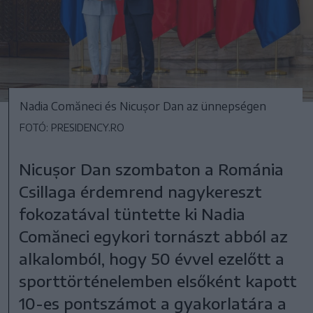
Nadia Comăneci és Nicușor Dan az ünnepségen
FOTÓ: PRESIDENCY.RO
Nicușor Dan szombaton a Románia
Csillaga érdemrend nagykereszt
fokozatával tüntette ki Nadia
Comăneci egykori tornászt abból az
alkalomból, hogy 50 évvel ezelőtt a
sporttörténelemben elsőként kapott
10-es pontszámot a gyakorlatára a