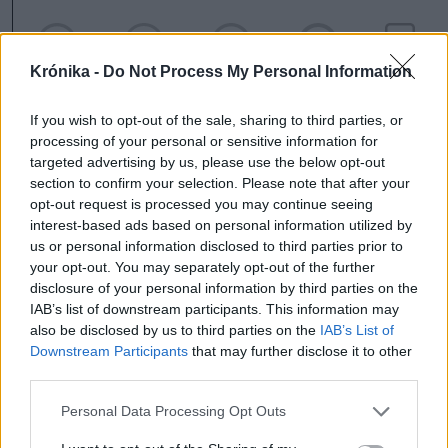
Krónika -
Do Not Process My Personal Information
If you wish to opt-out of the sale, sharing to third parties, or
processing of your personal or sensitive information for
targeted advertising by us, please use the below opt-out
szóljon hozzá!
section to confirm your selection. Please note that after your
opt-out request is processed you may continue seeing
interest-based ads based on personal information utilized by
Ezek is érdekelhetik
us or personal information disclosed to third parties prior to
your opt-out. You may separately opt-out of the further
disclosure of your personal information by third parties on the
Krónika
IAB’s list of downstream participants. This information may
also be disclosed by us to third parties on the
IAB’s List of
Meddig használható még a
Downstream Participants
that may further disclose it to other
régi személyi?
third parties.
Personal Data Processing Opt Outs
Krónika