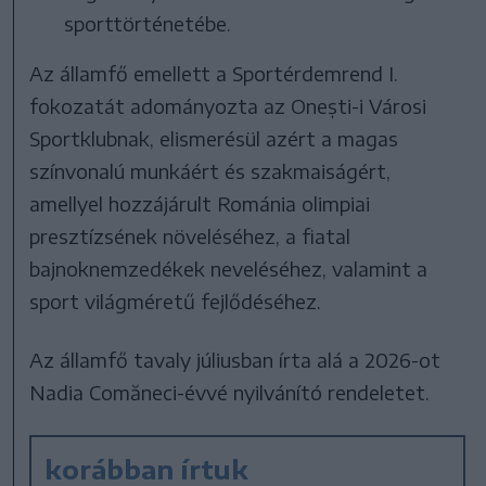
sporttörténetébe.
Az államfő emellett a Sportérdemrend I.
fokozatát adományozta az Onești-i Városi
Sportklubnak, elismerésül azért a magas
színvonalú munkáért és szakmaiságért,
amellyel hozzájárult Románia olimpiai
presztízsének növeléséhez, a fiatal
bajnoknemzedékek neveléséhez, valamint a
sport világméretű fejlődéséhez.
Az államfő tavaly júliusban írta alá a 2026-ot
Nadia Comăneci-évvé nyilvánító rendeletet.
korábban írtuk