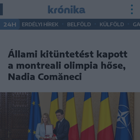
•
•
•
24H
ERDÉLYI HÍREK
BELFÖLD
KÜLFÖLD
G
Állami kitüntetést kapott
a montreali olimpia hőse,
Nadia Comăneci