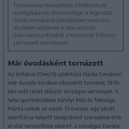
Transilvania Nemzetközi Filmfesztivál
nyitógálájának díszvendége: a legendás
román tornásznő jelenlétében exkluzív
részletet vetítenek a róla készülő
dokumentumfilmből a Kolozsvár Főterén
szervezett eseményen.
Már óvodásként tornázott
Az ónfalvai (Onești) születésű Nadia Comăneci
már óvodás korában elkezdett tornázni, 1970-
ben vett részt először országos versenyen. A
helyi sportiskolában Károlyi Béla és felesége,
Márta voltak az edzői, 13 évesen, egy sérült
sporttársa helyett beugróként szerepleve érte
el első nemzetközi sikerét, a norvégiai Európa-