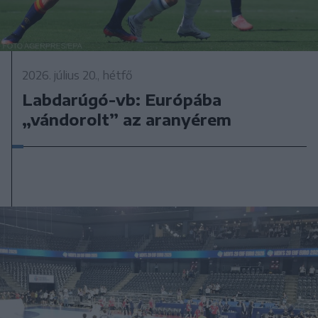
2026. július 20., hétfő
Labdarúgó-vb: Európába
„vándorolt” az aranyérem