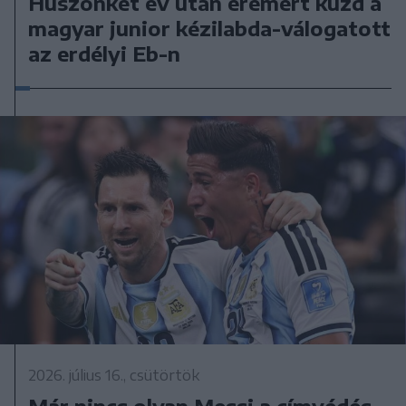
Huszonkét év után éremért küzd a
magyar junior kézilabda-válogatott
az erdélyi Eb-n
2026. július 16., csütörtök
Már nincs olyan Messi a címvédés,