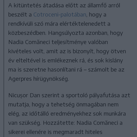
A kitüntetés átadása előtt az államfő arról
beszélt a
Cotroceni-palotában
, hogy a
rendkívüli szó mára elértéktelenedett a
közbeszédben. Hangsúlyozta azonban, hogy
Nadia Comăneci teljesítménye valóban
kivételes volt, amit az is bizonyít, hogy ötven
év elteltével is emlékeznek rá, és sok kislány
ma is szeretne hasonlítani rá – számolt be az
Agerpres hírügynökség.
Nicușor Dan szerint a sportoló pályafutása azt
mutatja, hogy a tehetség önmagában nem
elég, az időtálló eredményekhez sok munkára
van szükség. Hozzátette: Nadia Comăneci a
sikerei ellenére is megmaradt hiteles