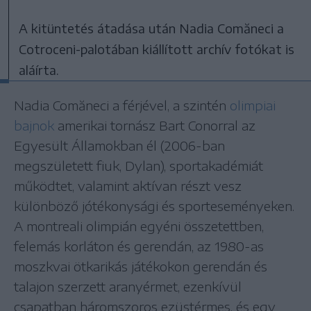
A kitüntetés átadása után Nadia Comăneci a
Cotroceni-palotában kiállított archív fotókat is
aláírta.
Nadia Comăneci a férjével, a szintén
olimpiai
bajnok
amerikai tornász Bart Conorral az
Egyesült Államokban él (2006-ban
megszületett fiuk, Dylan), sportakadémiát
működtet, valamint aktívan részt vesz
különböző jótékonysági és sporteseményeken.
A montreali olimpián egyéni összetettben,
felemás korláton és gerendán, az 1980-as
moszkvai ötkarikás játékokon gerendán és
talajon szerzett aranyérmet, ezenkívül
csapatban háromszoros ezüstérmes, és egy