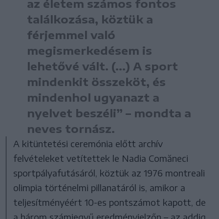
az életem számos fontos
találkozása, köztük a
férjemmel való
megismerkedésem is
lehetővé vált. (...) A sport
mindenkit összeköt, és
mindenhol ugyanazt a
nyelvet beszéli” – mondta a
neves tornász.
A kitüntetési ceremónia előtt archív
felvételeket vetítettek le Nadia Comăneci
sportpályafutásáról, köztük az 1976 montreali
olimpia történelmi pillanatáról is, amikor a
teljesítményéért 10-es pontszámot kapott, de
a három számjegyű eredményjelzőn – az addig