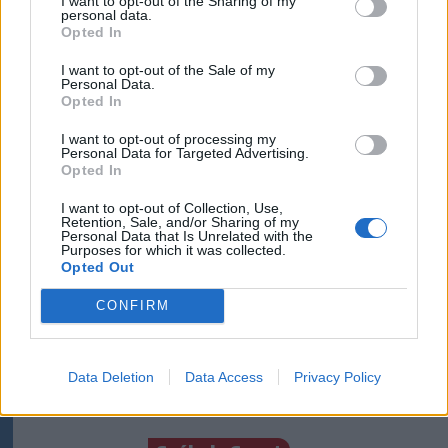
I want to opt-out of the Sharing of my
personal data.
Meglepetés a
Opted In
töltőállomásokon:
I want to opt-out of the Sale of my
csökkentek az
Personal Data.
üzemanyagárak
Opted In
I want to opt-out of processing my
Székelyhon
Personal Data for Targeted Advertising.
Opted In
„Óriási csattanás volt” – így
I want to opt-out of Collection, Use,
emlékszik vissza a kedd esti
Retention, Sale, and/or Sharing of my
balesetre a csíkszeredai
Personal Data that Is Unrelated with the
Purposes for which it was collected.
családfő
Opted Out
CONFIRM
Székelyhon
Hetek óta először csökkent
az üzemanyagok ára
Data Deletion
Data Access
Privacy Policy