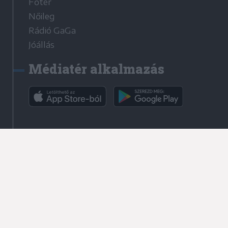
Főtér
Nőileg
Rádió GaGa
Jóállás
Médiatér alkalmazás
Rádió GaGa alkalmazás
Kapcsolat
Írjon nekünk