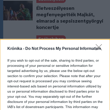
Életveszélyesen
megfenyegették Majkát,
elmarad a sepsiszentgyörgyi
koncertje
Székelyhon
Medvét ütött el egy sofőr, a
Krónika -
Do Not Process My Personal Information
nagyvad el tudott menekülni
a baleset helyszínéről
If you wish to opt-out of the sale, sharing to third parties, or
processing of your personal or sensitive information for
targeted advertising by us, please use the below opt-out
Székely Sport
section to confirm your selection. Please note that after your
Szembementek a trenddel: a
opt-out request is processed you may continue seeing
interest-based ads based on personal information utilized by
Sepsi OSK és az FK
us or personal information disclosed to third parties prior to
Csíkszereda kilóg a sorból a
your opt-out. You may separately opt-out of the further
Szuperligában
disclosure of your personal information by third parties on the
IAB’s list of downstream participants. This information may