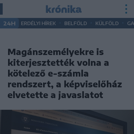
•
•
•
24H
ERDÉLYI HÍREK
BELFÖLD
KÜLFÖLD
G
Magánszemélyekre is
kiterjesztették volna a
kötelező e-számla
rendszert, a képviselőház
elvetette a javaslatot