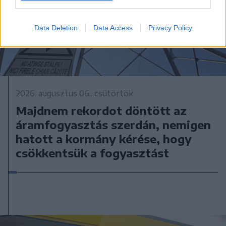
Data Deletion
Data Access
Privacy Policy
2026. augusztus 06., csütörtök
Majdnem rekordot döntött az
áramfogyasztás szerdán, nemigen
hatott a kormány kérése, hogy
csökkentsük a fogyasztást