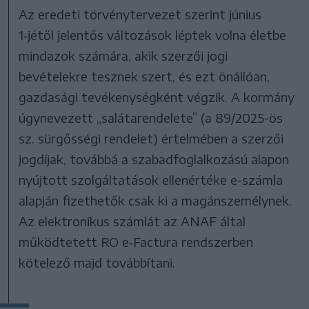
Az eredeti törvénytervezet szerint június
1‑jétől jelentős változások léptek volna életbe
mindazok számára, akik szerzői jogi
bevételekre tesznek szert, és ezt önállóan,
gazdasági tevékenységként végzik. A kormány
úgynevezett „salátarendelete” (a 89/2025-ös
sz. sürgősségi rendelet) értelmében a szerzői
jogdíjak, továbbá a szabadfoglalkozású alapon
nyújtott szolgáltatások ellenértéke e-számla
alapján fizethetők csak ki a magánszemélynek.
Az elektronikus számlát az ANAF által
működtetett RO e‑Factura rendszerben
kötelező majd továbbítani.