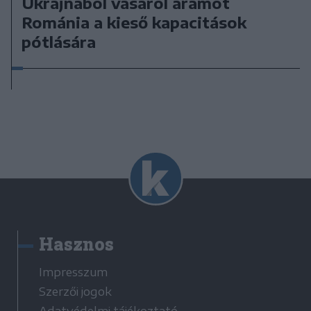
Ukrajnából vásárol áramot
Románia a kieső kapacitások
pótlására
Hasznos
Impresszum
Szerzői jogok
Adatvédelmi tájékoztató