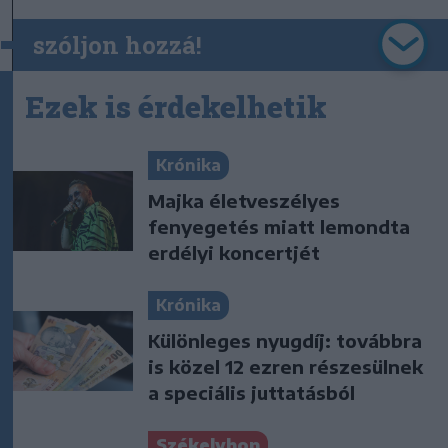
szóljon hozzá!
Ezek is érdekelhetik
Krónika
Majka életveszélyes
fenyegetés miatt lemondta
erdélyi koncertjét
Krónika
Különleges nyugdíj: továbbra
is közel 12 ezren részesülnek
a speciális juttatásból
Székelyhon