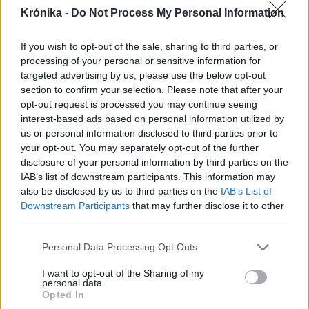
Ötven éves a CSIT: keddtől
Krónika -
Do Not Process My Personal Information
szombatig tartják Erdély
legnagyobb katolikus ifjúsági
If you wish to opt-out of the sale, sharing to third parties, or
találkozóját
processing of your personal or sensitive information for
targeted advertising by us, please use the below opt-out
section to confirm your selection. Please note that after your
opt-out request is processed you may continue seeing
interest-based ads based on personal information utilized by
us or personal information disclosed to third parties prior to
your opt-out. You may separately opt-out of the further
disclosure of your personal information by third parties on the
IAB’s list of downstream participants. This information may
also be disclosed by us to third parties on the
IAB’s List of
Downstream Participants
that may further disclose it to other
third parties.
Personal Data Processing Opt Outs
I want to opt-out of the Sharing of my
personal data.
Opted In