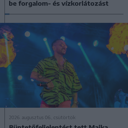
be forgalom- és vízkorlátozást
2026. augusztus 06., csütörtök
Büntetőfeljelentést tett Majka