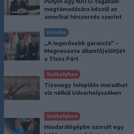
Putyin egy NATO-tagállam
megtámadására készül az
amerikai hírszerzés szerint
Krónika
„A legerősebb garancia” –
Megnevezte államfőjelöltjét
a Tisza Párt
Székelyhon
Tizenegy település maradhat
víz nélkül Udvarhelyszéken
Székelyhon
Húsdarálógépbe szorult egy