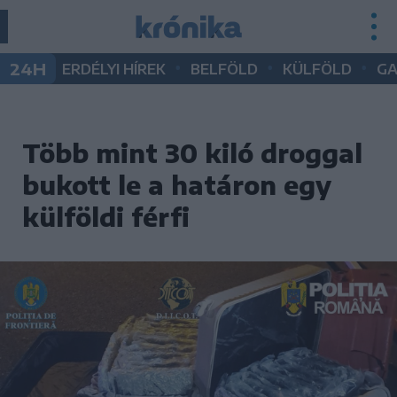
•
•
•
24H
ERDÉLYI HÍREK
BELFÖLD
KÜLFÖLD
G
Több mint 30 kiló droggal
bukott le a határon egy
külföldi férfi