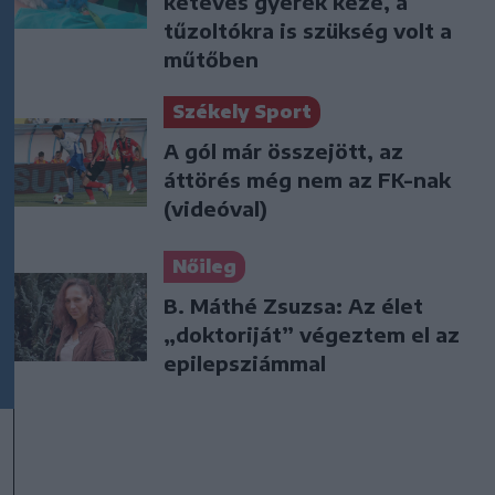
kétéves gyerek keze, a
tűzoltókra is szükség volt a
műtőben
Székely Sport
A gól már összejött, az
áttörés még nem az FK-nak
(videóval)
Nőileg
B. Máthé Zsuzsa: Az élet
„doktoriját” végeztem el az
epilepsziámmal