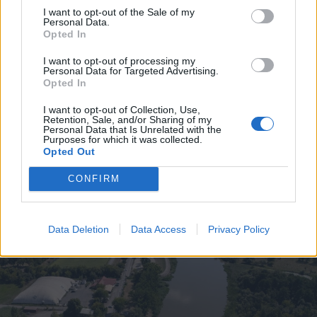
I want to opt-out of the Sale of my
Personal Data.
2026. augusztus 08., szombat
Opted In
Nyári szünidő: több országban
I want to opt-out of processing my
Personal Data for Targeted Advertising.
szinte fele annyit tart, mint nálunk.
Opted In
Melyik jobb?
I want to opt-out of Collection, Use,
Retention, Sale, and/or Sharing of my
Personal Data that Is Unrelated with the
Purposes for which it was collected.
Opted Out
CONFIRM
Data Deletion
Data Access
Privacy Policy