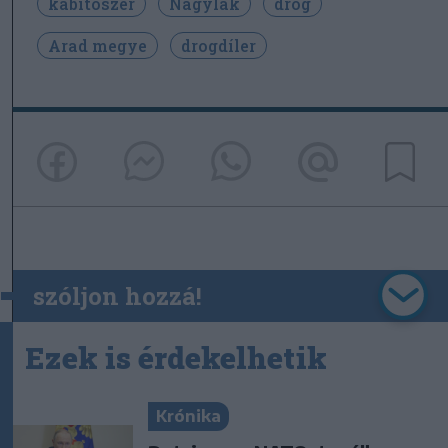
kábítószer
Nagylak
drog
Arad megye
drogdíler
szóljon hozzá!
Ezek is érdekelhetik
Krónika