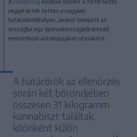
A
rendőrség
közlése szerint a férfit hétfő
reggel érték tetten a nagylaki
határátkelőhelyen, amikor belépett az
országba egy Spanyolországból érkező
nemzetközi autóbuszjárat utasaként.
A határőrök az ellenőrzés
során két bőröndjében
összesen 31 kilogramm
kannabiszt találtak,
kilónként külön