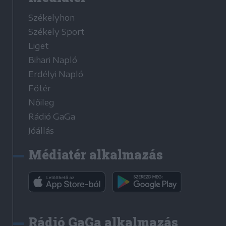
Székelyhon
Székely Sport
Liget
Bihari Napló
Erdélyi Napló
Főtér
Nőileg
Rádió GaGa
Jóállás
Médiatér alkalmazás
Rádió GaGa alkalmazás