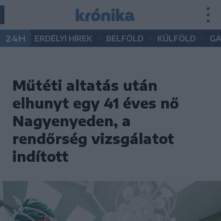
•
•
•
24H
ERDÉLYI HÍREK
BELFÖLD
KÜLFÖLD
G
Műtéti altatás után
elhunyt egy 41 éves nő
Nagyenyeden, a
rendőrség vizsgálatot
indított