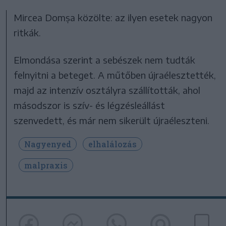
Mircea Domșa közölte: az ilyen esetek nagyon
ritkák.
Elmondása szerint a sebészek nem tudták
felnyitni a beteget. A műtőben újraélesztették,
majd az intenzív osztályra szállították, ahol
másodszor is szív- és légzésleállást
szenvedett, és már nem sikerült újraéleszteni.
Nagyenyed
elhalálozás
malpraxis