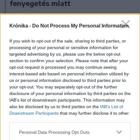
fenyegetés miatt
Krónika -
Do Not Process My Personal Information
If you wish to opt-out of the sale, sharing to third parties, or
processing of your personal or sensitive information for
targeted advertising by us, please use the below opt-out
section to confirm your selection. Please note that after your
opt-out request is processed you may continue seeing
interest-based ads based on personal information utilized by
us or personal information disclosed to third parties prior to
your opt-out. You may separately opt-out of the further
disclosure of your personal information by third parties on the
IAB’s list of downstream participants. This information may
also be disclosed by us to third parties on the
IAB’s List of
Downstream Participants
that may further disclose it to other
third parties.
2026. augusztus 05., szerda
Petícióban kérik a medveállomány
Personal Data Processing Opt Outs