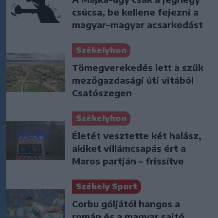
csúcsa, be kellene fejezni a
magyar–magyar acsarkodást
Székelyhon
Tömegverekedés lett a szűk
mezőgazdasági úti vitából
Csatószegen
Székelyhon
Életét vesztette két halász,
akiket villámcsapás ért a
Maros partján – frissítve
Székely Sport
Corbu góljától hangos a
román és a magyar sajtó,