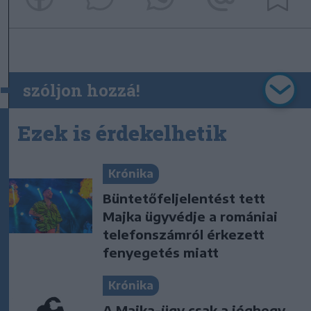
szóljon hozzá!
Ezek is érdekelhetik
Krónika
Büntetőfeljelentést tett
Majka ügyvédje a romániai
telefonszámról érkezett
fenyegetés miatt
Krónika
A Majka-ügy csak a jéghegy