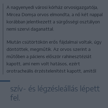
A nagyenyedi városi kórház orvosigazgatója,
Mircea Domșa orvos elmondta, a nő két nappal
korábban jelentkezett a sürgősségi osztályon
nemi szervi daganattal.
Miután csütörtökön erős fájdalmai voltak, úgy
döntöttek, megműtik. Az orvos szerint a
műtőben a páciens először rahinesztéziát
kapott, ami nem volt hatásos, ezért
orotracheális érzéstelenítést kapott, amitől
szív- és légzésleállás lépett
fel.