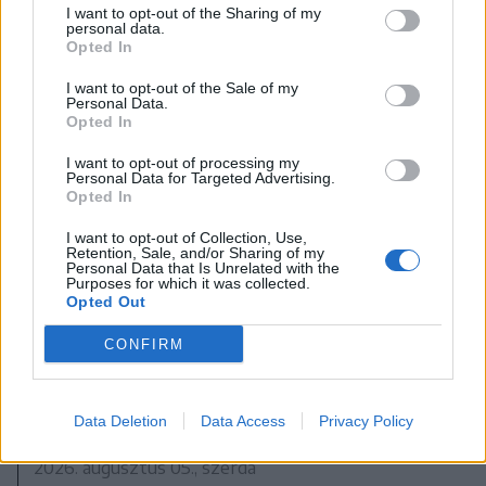
ritkításáról szóló törvény
I want to opt-out of the Sharing of my
kihirdetését a háromszéki elöljárók
personal data.
Opted In
I want to opt-out of the Sale of my
Personal Data.
Opted In
I want to opt-out of processing my
Personal Data for Targeted Advertising.
Opted In
I want to opt-out of Collection, Use,
Retention, Sale, and/or Sharing of my
Personal Data that Is Unrelated with the
Purposes for which it was collected.
Opted Out
CONFIRM
Data Deletion
Data Access
Privacy Policy
2026. augusztus 05., szerda