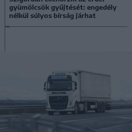
gyümölcsök gyűjtését: engedély
nélkül súlyos bírság járhat