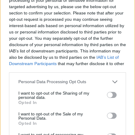
processing of your personal or sensitive information for
targeted advertising by us, please use the below opt-out
section to confirm your selection. Please note that after your
opt-out request is processed you may continue seeing
interest-based ads based on personal information utilized by
us or personal information disclosed to third parties prior to
your opt-out. You may separately opt-out of the further
disclosure of your personal information by third parties on the
IAB’s list of downstream participants. This information may
also be disclosed by us to third parties on the
IAB’s List of
Downstream Participants
that may further disclose it to other
third parties.
Personal Data Processing Opt Outs
I want to opt-out of the Sharing of my
personal data.
Opted In
2026. augusztus 05., szerda
Előrejelzés: a szárazság miatt
I want to opt-out of the Sale of my
Personal Data.
tovább csökkennek a vízhozamok,
Opted In
de egy erdélyi folyó fittyet hány a
I want to opt-out of processing my