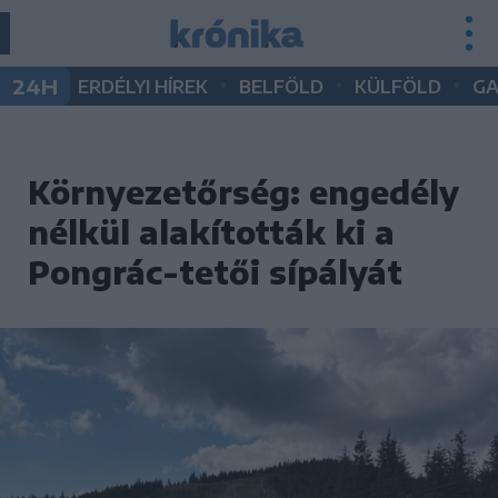
•
•
•
24H
ERDÉLYI HÍREK
BELFÖLD
KÜLFÖLD
G
Környezetőrség: engedély
nélkül alakították ki a
Pongrác-tetői sípályát