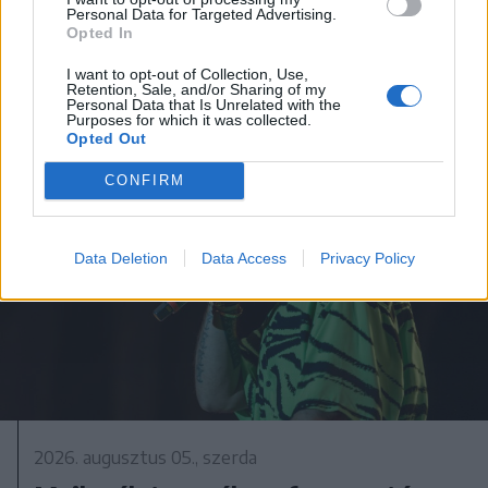
Personal Data for Targeted Advertising.
tendenciáknak
Opted In
I want to opt-out of Collection, Use,
Retention, Sale, and/or Sharing of my
Personal Data that Is Unrelated with the
Purposes for which it was collected.
Opted Out
CONFIRM
Data Deletion
Data Access
Privacy Policy
2026. augusztus 05., szerda