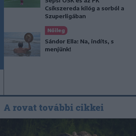
Sepsi OSK és az FK
Csíkszereda kilóg a sorból a
Szuperligában
Nőileg
Sándor Ella: Na, indíts, s
menjünk!
A rovat további cikkei