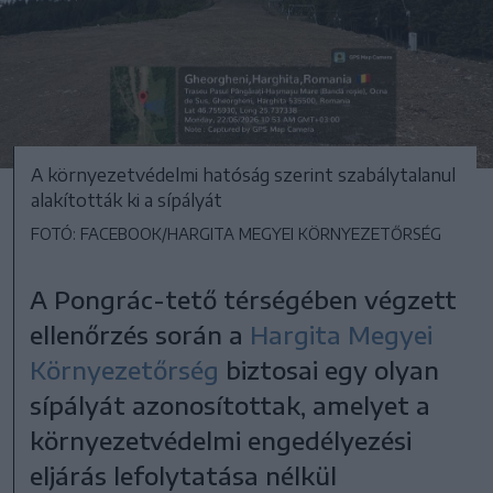
A környezetvédelmi hatóság szerint szabálytalanul
alakították ki a sípályát
FOTÓ: FACEBOOK/HARGITA MEGYEI KÖRNYEZETŐRSÉG
A Pongrác-tető térségében végzett
ellenőrzés során a
Hargita Megyei
Környezetőrség
biztosai egy olyan
sípályát azonosítottak, amelyet a
környezetvédelmi engedélyezési
eljárás lefolytatása nélkül