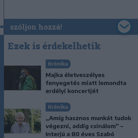
szóljon hozzá!
Ezek is érdekelhetik
Krónika
Majka életveszélyes
fenyegetés miatt lemondta
erdélyi koncertjét
Krónika
„Amíg hasznos munkát tudok
végezni, addig csinálom” –
Interjú a 80 éves Szabó