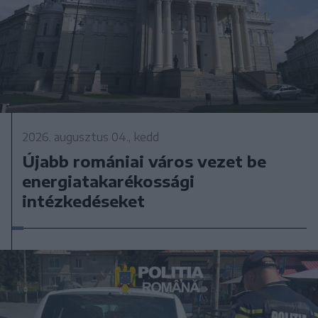
2026. augusztus 04., kedd
Újabb romániai város vezet be
energiatakarékossági
intézkedéseket