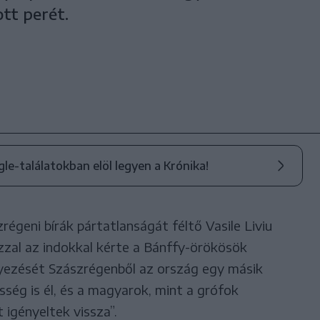
ott perét.
ogle-találatokban elöl legyen a Krónika!
régeni bírák pártatlanságát féltő Vasile Liviu
zal az indokkal kérte a Bánffy-örökösök
lyezését Szászrégenből az ország egy másik
ség is él, és a magyarok, mint a grófok
 igényeltek vissza”.