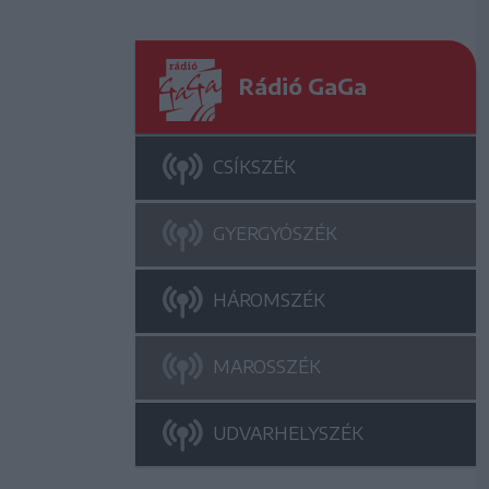
Rádió GaGa
CSÍKSZÉK
GYERGYÓSZÉK
HÁROMSZÉK
MAROSSZÉK
UDVARHELYSZÉK