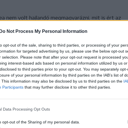
ea nem volt hajlandó megmagyarázni, mit is ért az
rrást jelentenek”. Szóvivőjén keresztül csak
Do Not Process My Personal Information
n lévő pereket nem áll szándékában kommentálni.
nt hangsúlyozni kívánta, hogy a kormányhivatal
to opt-out of the sale, sharing to third parties, or processing of your per
tjai ellen indított pert nyert meg végleges
formation for targeted advertising by us, please use the below opt-out s
r selection. Please note that after your opt-out request is processed y
eg is tizenöt erdőpere van folyamatban, valamennyit
eing interest-based ads based on personal information utilized by us or
 ellen indította az erdő-visszaszolgáltatások
disclosed to third parties prior to your opt-out. You may separately opt-
losure of your personal information by third parties on the IAB’s list of
. This information may also be disclosed by us to third parties on the
IA
Participants
that may further disclose it to other third parties.
ra kérte a bíróságot, hogy a helyesen
 prefektúra által értelmezett kauciót követelje a
tunk,
l Data Processing Opt Outs
a Maros megyei kormányhivatal a múlt héten
o opt-out of the Sharing of my personal data.
get, amelyet perújravételi óvadékként letétbe