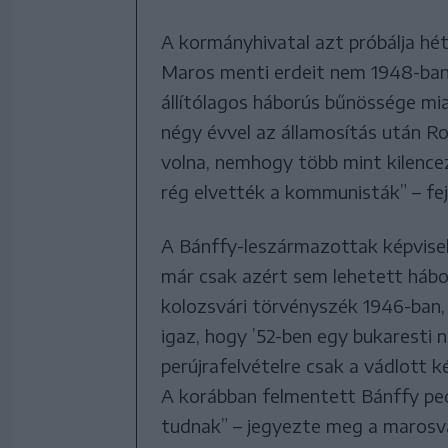
A kormányhivatal azt próbálja hét
Maros menti erdeit nem 1948-ban
állítólagos háborús bűnössége mia
négy évvel az államosítás után Ro
volna, nemhogy több mint kilence
rég elvették a kommunisták” – fej
A Bánffy-leszármazottak képviselőj
már csak azért sem lehetett hábor
kolozsvári törvényszék 1946-ban, 
igaz, hogy ’52-ben egy bukaresti 
perújrafelvételre csak a vádlott k
A korábban felmentett Bánffy pedi
tudnak” – jegyezte meg a marosvá