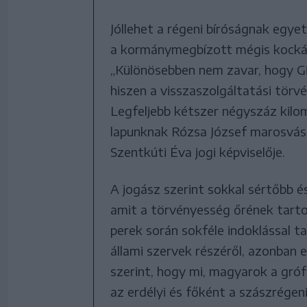
Jóllehet a régeni bíróságnak egye
a kormánymegbízott mégis kocká
„Különösebben nem zavar, hogy Gi
hiszen a visszaszolgáltatási tör
Legfeljebb kétszer négyszáz kilom
lapunknak Rózsa József marosvásá
Szentkúti Éva jogi képviselője.
A jogász szerint sokkal sértőbb 
amit a törvényesség őrének tartot
perek során sokféle indoklással t
állami szervek részéről, azonban 
szerint, hogy mi, magyarok a gró
az erdélyi és főként a szászrégen