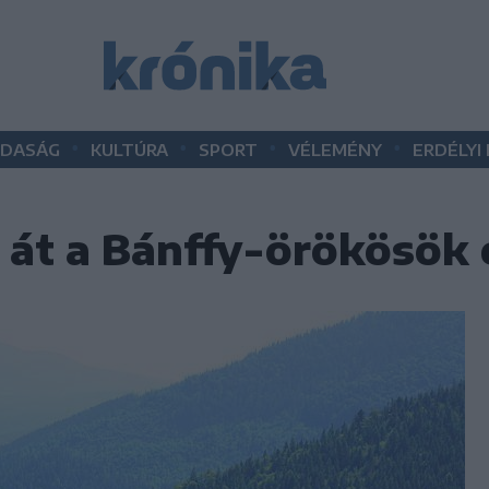
•
•
•
•
DASÁG
KULTÚRA
SPORT
VÉLEMÉNY
ERDÉLYI
t át a Bánffy-örökösök