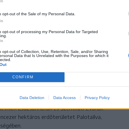
In
o opt-out of the Sale of my Personal Data.
In
s eljárását célzó tárgyalást eddig háromszor
el a kormányhivatalnak nem volt pénze az óvadék
to opt-out of processing my Personal Data for Targeted
ing.
ekedte, hogy most már van erre pénz, de elnézett
In
zer lejt, hanem tizennégymilliót kellett volna
o opt-out of Collection, Use, Retention, Sale, and/or Sharing
ersonal Data that Is Unrelated with the Purposes for which it
 bíróság is meggyőződhet” – nyilatkozta a
lected.
Out
auciót a per tárgyát képező vagyon értéke szerint
illió lejről van szó.
CONFIRM
 2007-ben született, 764-es számú végleges ítélet
Data Deletion
Data Access
Privacy Policy
s újraállamosítani a báró Bánffy Dániel
Bethlen Zsuzsannának és Szentkúti Évának –
encezer hektáros erdőterületet Palotailva,
ségében.