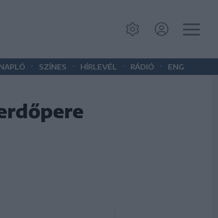
•
•
•
•
 NAPLÓ
SZÍNES
HÍRLEVÉL
RÁDIÓ
ENG
 erdőpere