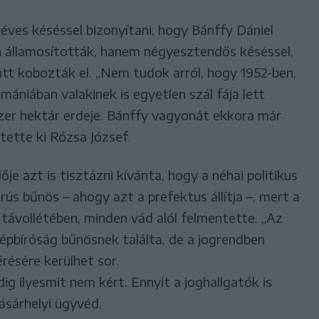
éves késéssel bizonyítani, hogy Bánffy Dániel
 államosították, hanem négyesztendős késéssel,
tt kobozták el. „Nem tudok arról, hogy 1952-ben,
mániában valakinek is egyetlen szál fája lett
zer hektár erdeje. Bánffy vagyonát ekkora már
tette ki Rózsa József.
e azt is tisztázni kívánta, hogy a néhai politikus
ús bűnös – ahogy azt a prefektus állítja –, mert a
távollétében, minden vád alól felmentette. „Az
népbíróság bűnösnek találta, de a jogrendben
érésére kerülhet sor.
g ilyesmit nem kért. Ennyit a joghallgatók is
sárhelyi ügyvéd.