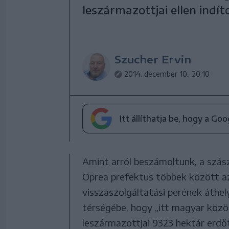
leszármazottjai ellen indít
Szucher Ervin
2014. december 10., 20:10
Itt állíthatja be, hogy a Go
Amint arról beszámoltunk, a szász
Oprea prefektus többek között az
visszaszolgáltatási perének áthe
térségébe, hogy „itt magyar közös
leszármazottjai 9323 hektár erdőt