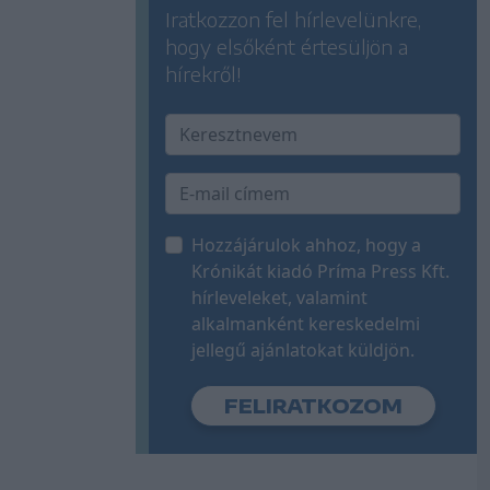
Iratkozzon fel hírlevelünkre,
hogy elsőként értesüljön a
hírekről!
Hozzájárulok ahhoz, hogy a
Krónikát kiadó Príma Press Kft.
hírleveleket, valamint
alkalmanként kereskedelmi
jellegű ajánlatokat küldjön.