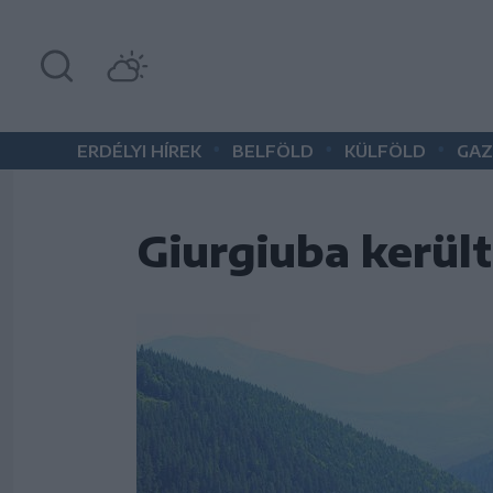
•
•
•
ERDÉLYI HÍREK
BELFÖLD
KÜLFÖLD
GAZ
Giurgiuba kerül