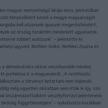
tlen magyar nemzetiségű bírája sincs, periratában
zati tényezőként kezeli a megye magyarságát.
urgiuba kell utaznunk igazunk megerősítéséért,
vények az ország területén mindenütt ugyanazok.
éterrel többet autózunk” – jelentette ki
rhelyi ügyvéd, Bethlen Anikó, Bethlen Zsuzsa és
és a demokráciára nézve veszélyesebb mindaz,
t prefektus ír a magyarokról. „A restitúciós
alálkoztam a törvényt betartani nem hajlandó
eddig még egyetlen okiratban sem írták le így, szó
fok leszármazottaiként veszélyforrást jelentenénk
i bíróság függetlenségére” – nyilatkozta korábban