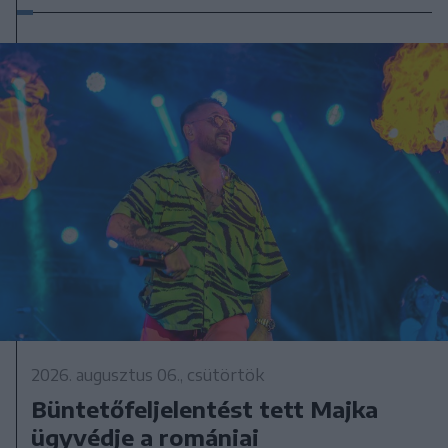
2026. augusztus 06., csütörtök
Büntetőfeljelentést tett Majka
ügyvédje a romániai