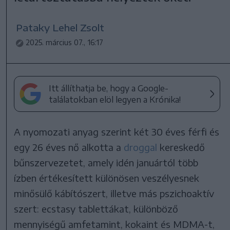
Pataky Lehel Zsolt
2025. március 07., 16:17
Itt állíthatja be, hogy a Google-
találatokban elöl legyen a Krónika!
A nyomozati anyag szerint két 30 éves férfi és
egy 26 éves nő alkotta a
droggal
kereskedő
bűnszervezetet, amely idén januártól több
ízben értékesített különösen veszélyesnek
minősülő kábítószert, illetve más pszichoaktív
szert: ecstasy tablettákat, különböző
mennyiségű amfetamint, kokaint és MDMA-t,