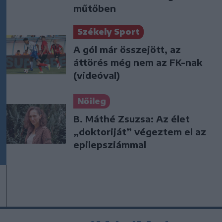
műtőben
Székely Sport
A gól már összejött, az
áttörés még nem az FK-nak
(videóval)
Nőileg
B. Máthé Zsuzsa: Az élet
„doktoriját” végeztem el az
epilepsziámmal