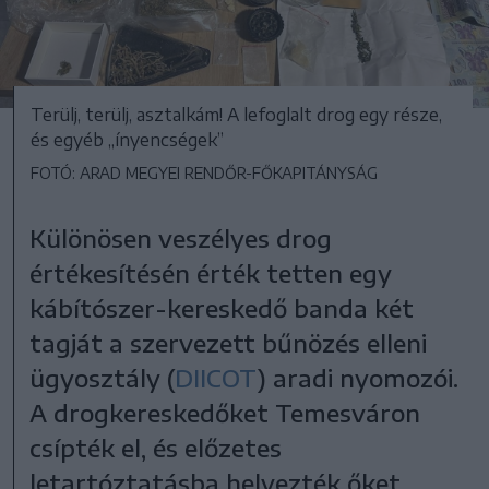
Terülj, terülj, asztalkám! A lefoglalt drog egy része,
és egyéb „ínyencségek”
FOTÓ: ARAD MEGYEI RENDŐR-FŐKAPITÁNYSÁG
Különösen veszélyes drog
értékesítésén érték tetten egy
kábítószer-kereskedő banda két
tagját a szervezett bűnözés elleni
ügyosztály (
DIICOT
) aradi nyomozói.
A drogkereskedőket Temesváron
csípték el, és előzetes
letartóztatásba helyezték őket.