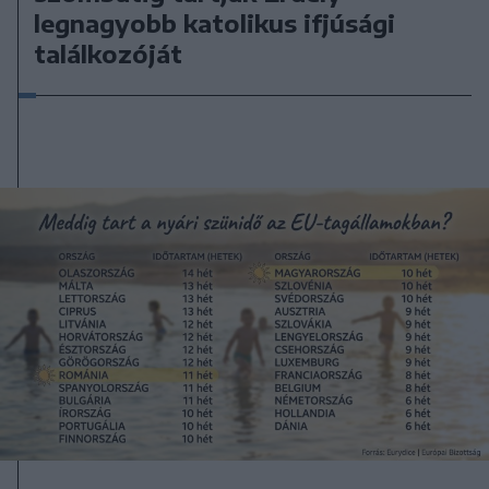
legnagyobb katolikus ifjúsági
találkozóját