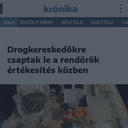
•
•
•
24H
ERDÉLYI HÍREK
BELFÖLD
KÜLFÖLD
G
Drogkereskedőkre
csaptak le a rendőrök
értékesítés közben