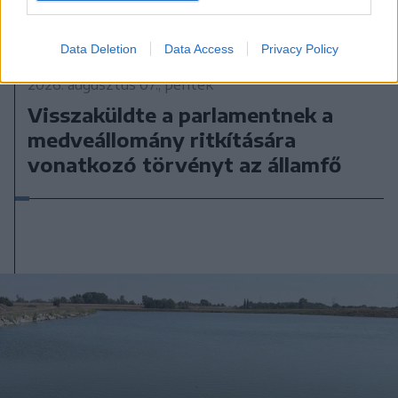
Data Deletion
Data Access
Privacy Policy
2026. augusztus 07., péntek
Visszaküldte a parlamentnek a
medveállomány ritkítására
vonatkozó törvényt az államfő