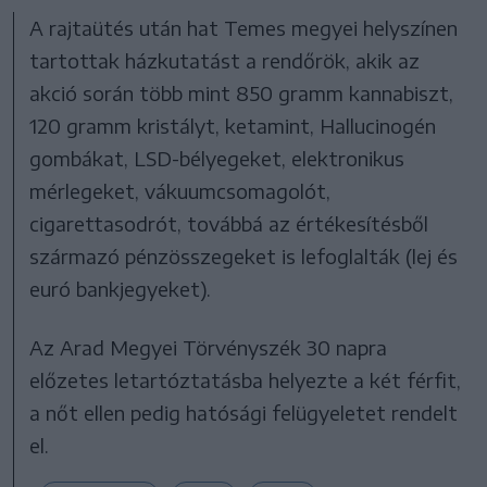
A rajtaütés után hat Temes megyei helyszínen
tartottak házkutatást a rendőrök, akik az
akció során több mint 850 gramm kannabiszt,
120 gramm kristályt, ketamint, Hallucinogén
gombákat, LSD-bélyegeket, elektronikus
mérlegeket, vákuumcsomagolót,
cigarettasodrót, továbbá az értékesítésből
származó pénzösszegeket is lefoglalták (lej és
euró bankjegyeket).
Az Arad Megyei Törvényszék 30 napra
előzetes letartóztatásba helyezte a két férfit,
a nőt ellen pedig hatósági felügyeletet rendelt
el.