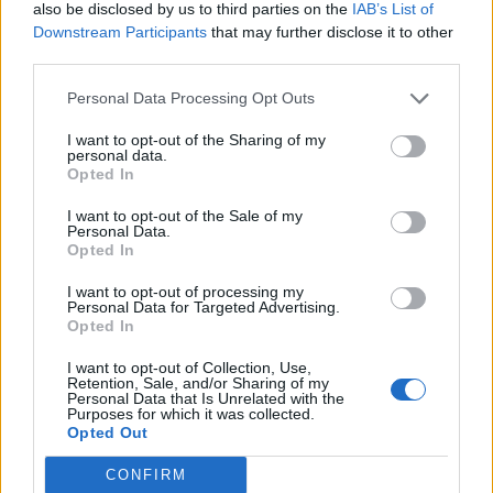
also be disclosed by us to third parties on the
IAB’s List of
Downstream Participants
that may further disclose it to other
2026. augusztus 08., szombat
third parties.
Láthatatlanul apadnak Erdély
Personal Data Processing Opt Outs
vízkészletei – hiába hoz özönvizet
I want to opt-out of the Sharing of my
egy nyári zivatar
personal data.
Opted In
I want to opt-out of the Sale of my
Personal Data.
Opted In
I want to opt-out of processing my
Personal Data for Targeted Advertising.
Opted In
I want to opt-out of Collection, Use,
Retention, Sale, and/or Sharing of my
Personal Data that Is Unrelated with the
Purposes for which it was collected.
Opted Out
CONFIRM