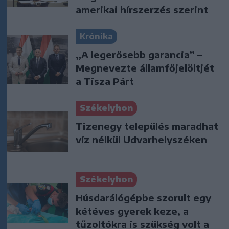
amerikai hírszerzés szerint
Krónika
„A legerősebb garancia” –
Megnevezte államfőjelöltjét
a Tisza Párt
Székelyhon
Tizenegy település maradhat
víz nélkül Udvarhelyszéken
Székelyhon
Húsdarálógépbe szorult egy
kétéves gyerek keze, a
tűzoltókra is szükség volt a