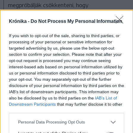
megpróbálják csökkenteni, hogy
működőképesek lesznek a közműhálózatok,
Krónika -
Do Not Process My Personal Information
hogy lesz iható ivóvíz. És ott van a székelyhídi
eset, ami egy zajló bírósági ügy, és én állítom
If you wish to opt-out of the sale, sharing to third parties, or
most is, mert ott voltam, és tudom, hogy miről
processing of your personal or sensitive information for
targeted advertising by us, please use the below opt-out
beszélek: a székelyhídi választásoknak az
section to confirm your selection. Please note that after your
elcsalása. Úgyhogy lehet pereskedni, állunk
opt-out request is processed you may continue seeing
elébe” – nyilatkozta Csomortányi István.
interest-based ads based on personal information utilized by
us or personal information disclosed to third parties prior to
your opt-out. You may separately opt-out of the further
A per részletei egyelőre nem nyilvánosak, így
disclosure of your personal information by third parties on the
nem ismert, hogy Szabó Ödön pontosan mely
IAB’s list of downstream participants. This information may
also be disclosed by us to third parties on the
IAB’s List of
kijelentéseket tekinti személyiségi jogot
Downstream Participants
that may further disclose it to other
sértőnek.
third parties.
Personal Data Processing Opt Outs
Egy évek óta tartó politikai