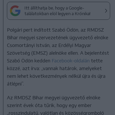
Itt állíthatja be, hogy a Google-
találatokban elöl legyen a Krónika!
Polgári pert indított Szabó Ödön, az RMDSZ
Bihar megyei szervezetének ügyvezető elnöke
Csomortányi István, az Erdélyi Magyar
Szövetség (EMSZ) alelnöke ellen. A bejelentést
Szabó Ödön kedden
Facebook-oldalán
tette
közzé, azt írva: „vannak határok, amelyeket
nem lehet következmények nélkül újra és újra
átlépni”.
Az RMDSZ Bihar megyei ügyvezető elnöke
szerint évek óta tűrik, hogy egy ember
„rosszindulatú, valótlan és közösségromboló