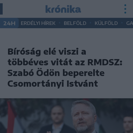
•
•
•
24H
ERDÉLYI HÍREK
BELFÖLD
KÜLFÖLD
G
Bíróság elé viszi a
többéves vitát az RMDSZ:
Szabó Ödön beperelte
Csomortányi Istvánt