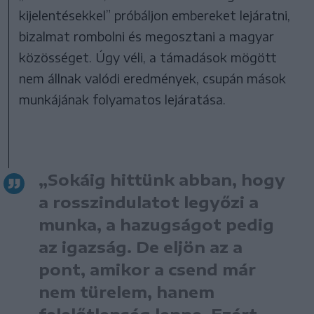
kijelentésekkel” próbáljon embereket lejáratni,
bizalmat rombolni és megosztani a magyar
közösséget. Úgy véli, a támadások mögött
nem állnak valódi eredmények, csupán mások
munkájának folyamatos lejáratása.
„Sokáig hittünk abban, hogy
a rosszindulatot legyőzi a
munka, a hazugságot pedig
az igazság. De eljön az a
pont, amikor a csend már
nem türelem, hanem
felelőtlenség lenne. Ezért