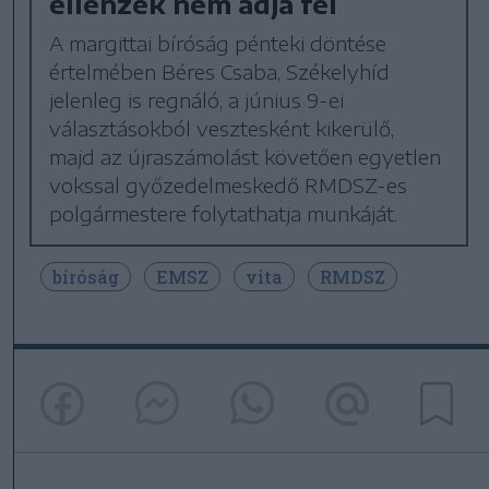
ellenzék nem adja fel
A margittai bíróság pénteki döntése
értelmében Béres Csaba, Székelyhíd
jelenleg is regnáló, a június 9-ei
választásokból vesztesként kikerülő,
majd az újraszámolást követően egyetlen
vokssal győzedelmeskedő RMDSZ-es
polgármestere folytathatja munkáját.
bíróság
EMSZ
vita
RMDSZ