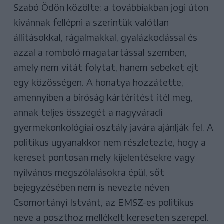
Szabó Ödön közölte: a továbbiakban jogi úton
kívánnak fellépni a szerintük valótlan
állításokkal, rágalmakkal, gyalázkodással és
azzal a romboló magatartással szemben,
amely nem vitát folytat, hanem sebeket ejt
egy közösségen. A honatya hozzátette,
amennyiben a bíróság kártérítést ítél meg,
annak teljes összegét a nagyváradi
gyermekonkológiai osztály javára ajánlják fel. A
politikus ugyanakkor nem részletezte, hogy a
kereset pontosan mely kijelentésekre vagy
nyilvános megszólalásokra épül, sőt
bejegyzésében nem is nevezte néven
Csomortányi Istvánt, az EMSZ-es politikus
neve a poszthoz mellékelt kereseten szerepel.