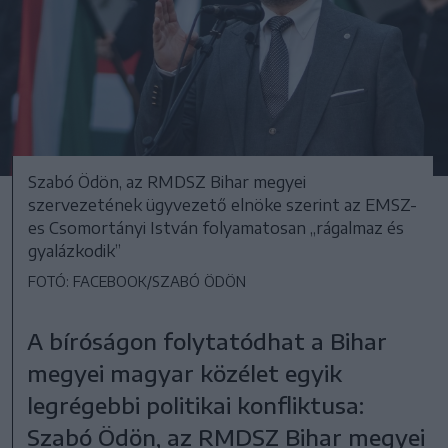
Szabó Ödön, az RMDSZ Bihar megyei
szervezetének ügyvezető elnöke szerint az EMSZ-
es Csomortányi István folyamatosan „rágalmaz és
gyalázkodik”
FOTÓ: FACEBOOK/SZABÓ ÖDÖN
A bíróságon folytatódhat a Bihar
megyei magyar közélet egyik
legrégebbi politikai konfliktusa:
Szabó Ödön, az RMDSZ Bihar megyei