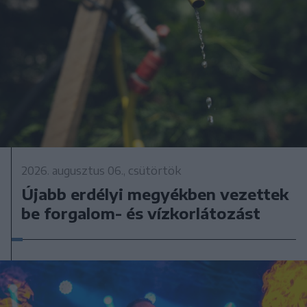
2026. augusztus 06., csütörtök
Újabb erdélyi megyékben vezettek
be forgalom- és vízkorlátozást