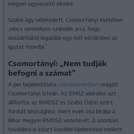
megyei ügyvezető elnöke.
Szabó úgy vélekedett, Csomortányi esetében
„nincs semmilyen szándék arra, hogy
önszántából legalább egy-két kérdésben az
igazat mondja.”
Csomortányi: „Nem tudják
befogni a számat”
A per bejelentésére
videóüzenetben
reagált
Csomortányi István. Az EMSZ alelnöke azt
állította: az RMDSZ és Szabó Ödön azért
fordult bírósághoz, mert évek óta bírálja a
Bihar megyei RMDSZ vezetését, ő azonban
továbbra is kitart korábbi kijelentései mellett.