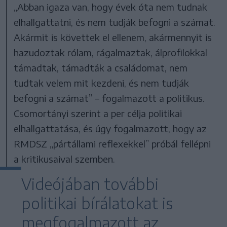
„Abban igaza van, hogy évek óta nem tudnak
elhallgattatni, és nem tudják befogni a számat.
Akármit is követtek el ellenem, akármennyit is
hazudoztak rólam, rágalmaztak, álprofilokkal
támadtak, támadták a családomat, nem
tudtak velem mit kezdeni, és nem tudják
befogni a számat” – fogalmazott a politikus.
Csomortányi szerint a per célja politikai
elhallgattatása, és úgy fogalmazott, hogy az
RMDSZ „pártállami reflexekkel” próbál fellépni
a kritikusaival szemben.
Videójában további
politikai bírálatokat is
megfogalmazott az