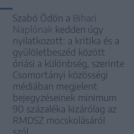
Szabó Ödön a
Bihari
Naplónak
kedden úgy
nyilatkozott: a kritika és a
gyűlöletbeszéd között
óriási a különbség, szerinte
Csomortányi közösségi
médiában megjelent
bejegyzéseinek minimum
90 százaléka kizárólag az
RMDSZ mocskolásáról
szól.