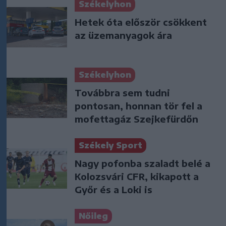
Székelyhon
Hetek óta először csökkent
az üzemanyagok ára
Székelyhon
Továbbra sem tudni
pontosan, honnan tör fel a
mofettagáz Szejkefürdőn
Székely Sport
Nagy pofonba szaladt belé a
Kolozsvári CFR, kikapott a
Győr és a Loki is
Nőileg