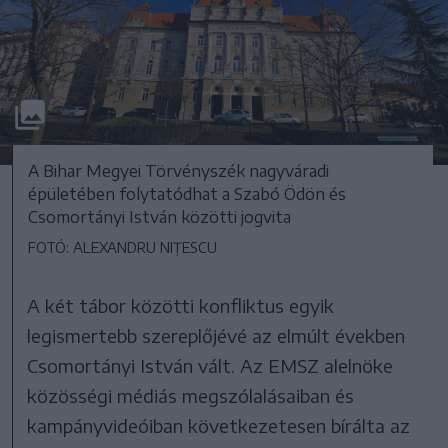
A Bihar Megyei Törvényszék nagyváradi
épületében folytatódhat a Szabó Ödön és
Csomortányi István közötti jogvita
FOTÓ: ALEXANDRU NIȚESCU
A két tábor közötti konfliktus egyik
legismertebb szereplőjévé az elmúlt években
Csomortányi István vált. Az EMSZ alelnöke
közösségi médiás megszólalásaiban és
kampányvideóiban következetesen bírálta az