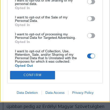
I want to opt-out of the Sharing of my
rivalizálás újabb fejezete
personal data.
Opted In
A két politikus közötti, immár jogi útra terelt
I want to opt-out of the Sale of my
vita ugyanakkor nem új keletű, hanem egy
Personal Data.
Opted In
újabb fejezete annak a hosszú évekre
visszanyúló
RMDSZ–EMSZ-szembenállásnak
,
I want to opt-out of processing my
Personal Data for Targeted Advertising.
amely az elmúlt két évtizedben meghatározó
Opted In
szerepet játszott Bihar megye magyar
I want to opt-out of Collection, Use,
Retention, Sale, and/or Sharing of my
közéletének alakulásában.
Personal Data that Is Unrelated with the
Purposes for which it was collected.
Opted Out
Mint arról a Krónika is több ízben beszámolt,
CONFIRM
Nagyváradon és Bihar megyében hosszú
évekre visszanyúló politikai ellentétek
feszülnek a Tőkés László köré szerveződött,
Data Deletion
Data Access
Privacy Policy
korábban néppártos, majd polgári pártos,
újabban pedig az Erdélyi Magyar Szövetségben