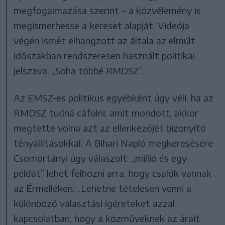
megfogalmazása szerint – a közvélemény is
megismerhesse a kereset alapját. Videója
végén ismét elhangzott az általa az elmúlt
időszakban rendszeresen használt politikai
jelszava: „Soha többé RMDSZ”.
Az EMSZ-es politikus egyébként úgy véli, ha az
RMDSZ tudná cáfolni, amit mondott, akkor
megtette volna azt az ellenkezőjét bizonyító
tényállításokkal. A Bihari Napló megkeresésére
Csomortányi úgy válaszolt: „millió és egy
példát” lehet felhozni arra, hogy csalók vannak
az Érmelléken. „Lehetne tételesen venni a
különböző választási ígéreteket azzal
kapcsolatban, hogy a közműveknek az árait