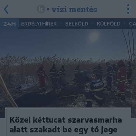
• vízi mentés
•
•
•
24H
ERDÉLYI HÍREK
BELFÖLD
KÜLFÖLD
G
Közel kéttucat szarvasmarha
alatt szakadt be egy tó jege