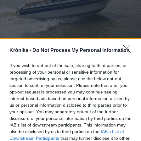
Krónika -
Do Not Process My Personal Information
2025. április 20., vasárnap
Felborult egy motoros kishajó a
If you wish to opt-out of the sale, sharing to third parties, or
Dunán, egy személyt még keresnek
processing of your personal or sensitive information for
targeted advertising by us, please use the below opt-out
section to confirm your selection. Please note that after your
opt-out request is processed you may continue seeing
interest-based ads based on personal information utilized by
us or personal information disclosed to third parties prior to
your opt-out. You may separately opt-out of the further
disclosure of your personal information by third parties on the
IAB’s list of downstream participants. This information may
also be disclosed by us to third parties on the
IAB’s List of
Downstream Participants
that may further disclose it to other