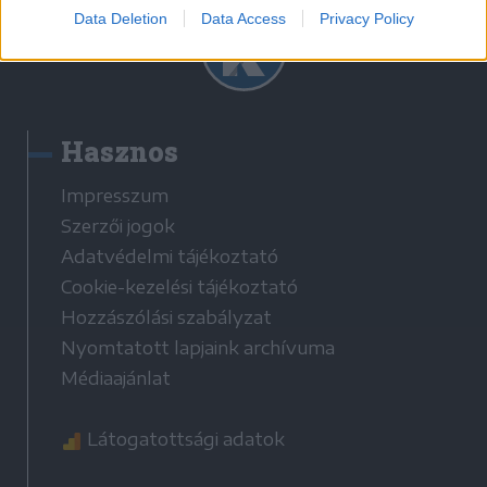
Data Deletion
Data Access
Privacy Policy
Hasznos
Impresszum
Szerzői jogok
Adatvédelmi tájékoztató
Cookie-kezelési tájékoztató
Hozzászólási szabályzat
Nyomtatott lapjaink archívuma
Médiaajánlat
Látogatottsági adatok