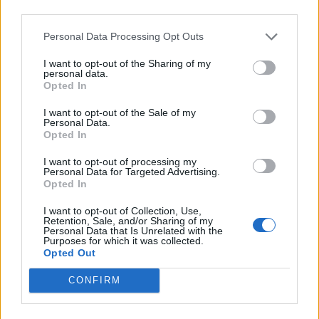
third parties.
Personal Data Processing Opt Outs
I want to opt-out of the Sharing of my
personal data.
Opted In
I want to opt-out of the Sale of my
Personal Data.
Opted In
2024. augusztus 03., szombat
I want to opt-out of processing my
A Sebes-Körösbe esett nagyváradi
Personal Data for Targeted Advertising.
Opted In
nőt mentettek ki a rendőrök
I want to opt-out of Collection, Use,
Retention, Sale, and/or Sharing of my
Personal Data that Is Unrelated with the
Purposes for which it was collected.
Korábbi cikkek betöltése
Opted Out
CONFIRM