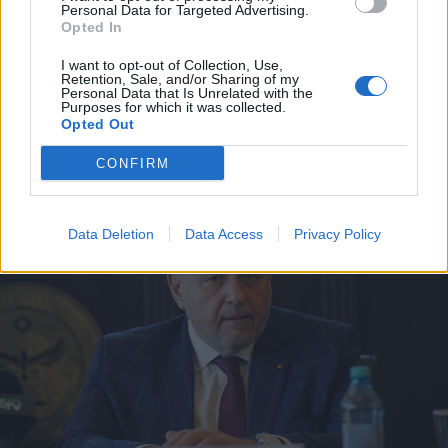
Pénzbírsággal sújtották a
Personal Data for Targeted Advertising.
magyarellenes AUR-t a
Opted In
pártfinanszírozási törvény
I want to opt-out of Collection, Use,
Retention, Sale, and/or Sharing of my
megsértése miatt
Personal Data that Is Unrelated with the
Purposes for which it was collected.
Opted Out
CONFIRM
Data Deletion
Data Access
Privacy Policy