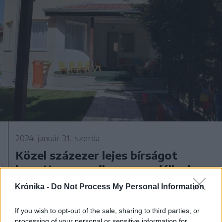
2024. január 31., szerda
Közel százezer lejes bírságot
kapott a semmilyen engedéllyel
nem rendelkező nagyváradi
Krónika -
Do Not Process My Personal Information
álbölcsőde, miután meghalt egy
kisgyerek
If you wish to opt-out of the sale, sharing to third parties, or
processing of your personal or sensitive information for