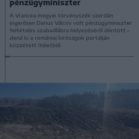
pénzügyminiszter
A Vrancea megyei törvényszék szerdán
jogerősen Darius Vâlcov volt pénzügyminiszter
feltételes szabadlábra helyezéséről döntött –
derül ki a romániai bíróságok portálján
közzétett ítéletből.