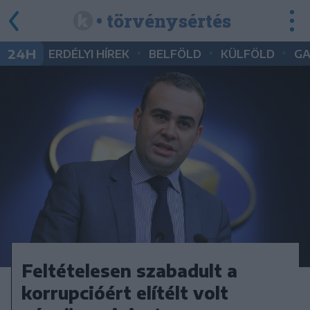
• törvénysértés
•
•
•
24H
ERDÉLYI HÍREK
BELFÖLD
KÜLFÖLD
G
Feltételesen szabadult a
korrupcióért elítélt volt