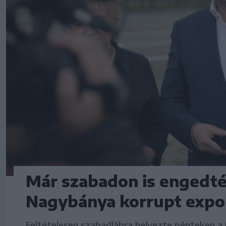
Már szabadon is engedté
Nagybánya korrupt expo
Feltételesen szabadlábra helyezte pénteken a