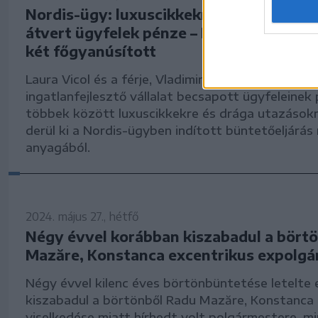
Nordis-ügy: luxuscikkekre, utazásokra 
átvert ügyfelek pénze – Egyelőre szaba
két főgyanúsított
Laura Vicol és a férje, Vladimir Ciorbă a Nordis
ingatlanfejlesztő vállalat becsapott ügyfeleinek
többek között luxuscikkekre és drága utazásokr
derül ki a Nordis-ügyben indított büntetőeljárá
anyagából.
2024. május 27., hétfő
Négy évvel korábban kiszabadul a bört
Mazăre, Konstanca excentrikus expolg
Négy évvel kilenc éves börtönbüntetése letelte 
kiszabadul a börtönből Radu Mazăre, Konstanca
viselkedése miatt hírhedt volt polgármestere, m