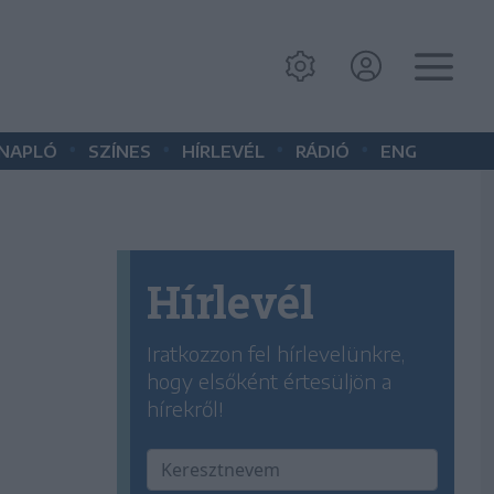
•
•
•
•
 NAPLÓ
SZÍNES
HÍRLEVÉL
RÁDIÓ
ENG
Hírlevél
Iratkozzon fel hírlevelünkre,
hogy elsőként értesüljön a
hírekről!