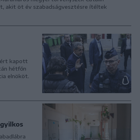
, akit öt év szabadságvesztésre ítéltek
ért kapott
tán hétfőn
ia elnököt.
tgyilkos
zabadlábra