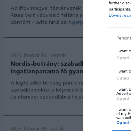
further disc
Az Ilfov megyei törvényszék pénteken jogerősen 
participants
Rizea volt képviselő feltételes szabadlábra hely
Downstream 
döntött – adta hírül az
Agerpres
hírügynökség.
Persona
I want t
2025. február 14., péntek
Opted 
Nordis-botrány: szabadlábon a több szá
ingatlanpanama fő gyanúsítottjai
I want t
Opted 
A legfelsőbb bíróság pénteken
elrendelte
Laura V
szociáldemokrata képviselő és a férje, Vladimir C
I want 
Advertis
üzletember szabadlábra helyezését.
Opted 
I want t
of my P
was col
Opted 
2025. február 05., szerda