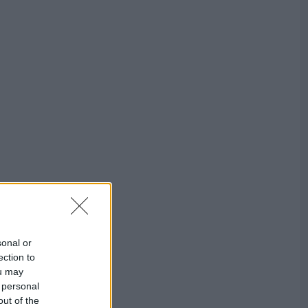
sonal or
ection to
ou may
 personal
out of the