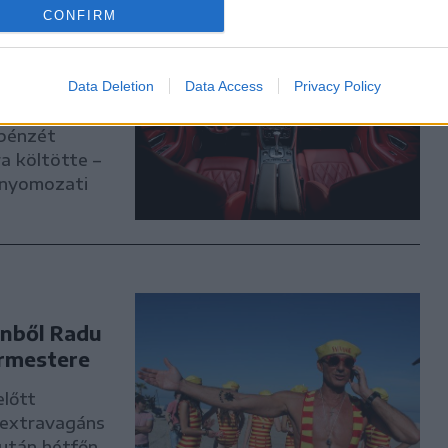
ment az
CONFIRM
dlábon a
Data Deletion
Data Access
Privacy Policy
 pénzét
a költötte –
s nyomozati
önből Radu
ármestere
előtt
 extravagáns
iután hétfőn