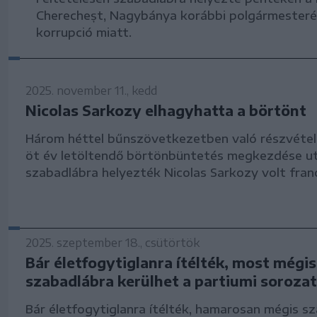
Cherecheșt, Nagybánya korábbi polgármesterét
korrupció miatt.
2025. november 11., kedd
Nicolas Sarkozy elhagyhatta a börtönt
Három héttel bűnszövetkezetben való részvétel
öt év letöltendő börtönbüntetés megkezdése u
szabadlábra helyezték Nicolas Sarkozy volt franc
2025. szeptember 18., csütörtök
Bár életfogytiglanra ítélték, most mégis
szabadlábra kerülhet a partiumi soroza
Bár életfogytiglanra ítélték, hamarosan mégis s