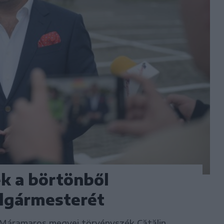
k a börtönből
lgármesterét
 Máramaros megyei törvényszék Cătălin