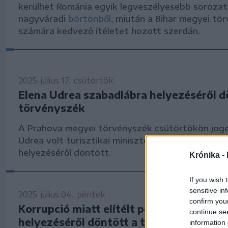
kerülhet Románia egyik legveszélyesebb sorozat
nagyváradi
börtönből
, miután a Bihar megyei tö
számára kedvező ítéletet hozott szerdán.
2025. július 17., csütörtök
Elena Udrea szabadlábra helyezéséről d
törvényszék
A Prahova megyei törvényszék csütörtökön joge
Udrea volt turisztikai miniszter feltételes szaba
helyezéséről döntött.
Krónika -
If you wish 
sensitive in
2025. július 04., péntek
confirm you
Korrupció miatt elítélt politikus szabad
continue se
helyezéséről döntött a törvényszék
information 