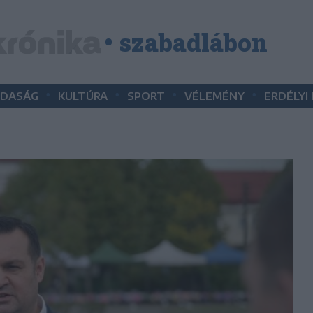
• szabadlábon
•
•
•
•
DASÁG
KULTÚRA
SPORT
VÉLEMÉNY
ERDÉLYI