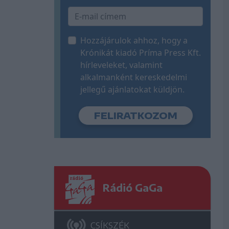
Hozzájárulok ahhoz, hogy a
Krónikát kiadó Príma Press Kft.
hírleveleket, valamint
alkalmanként kereskedelmi
jellegű ajánlatokat küldjön.
Rádió GaGa
CSÍKSZÉK