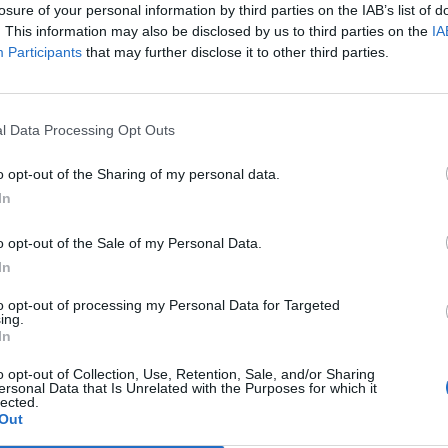
losure of your personal information by third parties on the IAB’s list of
Cristian
. This information may also be disclosed by us to third parties on the
IA
ezéséről
Participants
that may further disclose it to other third parties.
l Data Processing Opt Outs
o opt-out of the Sharing of my personal data.
In
zmilliós
o opt-out of the Sale of my Personal Data.
In
icol volt
iorbă
to opt-out of processing my Personal Data for Targeted
ing.
In
o opt-out of Collection, Use, Retention, Sale, and/or Sharing
ersonal Data that Is Unrelated with the Purposes for which it
lected.
Out