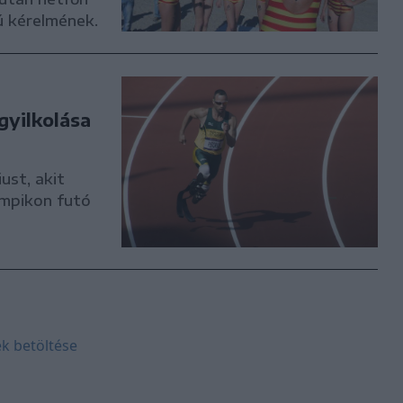
ú kérelmének.
gyilkolása
ust, akit
limpikon futó
k betöltése