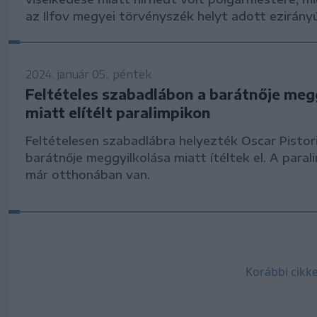
az Ilfov megyei törvényszék helyt adott ezirány
2024. január 05., péntek
Feltételes szabadlábon a barátnője meg
miatt elítélt paralimpikon
Feltételesen szabadlábra helyezték Oscar Pistori
barátnője meggyilkolása miatt ítéltek el. A para
már otthonában van.
Korábbi cikke