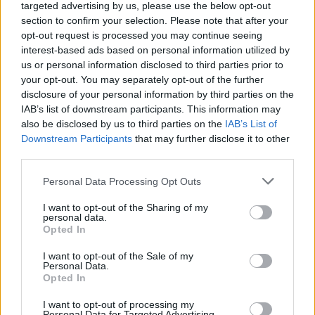
targeted advertising by us, please use the below opt-out
section to confirm your selection. Please note that after your
opt-out request is processed you may continue seeing
interest-based ads based on personal information utilized by
us or personal information disclosed to third parties prior to
Hasznos
your opt-out. You may separately opt-out of the further
disclosure of your personal information by third parties on the
Impresszum
IAB’s list of downstream participants. This information may
Szerzői jogok
also be disclosed by us to third parties on the
IAB’s List of
Downstream Participants
that may further disclose it to other
Adatvédelmi tájékoztató
third parties.
Cookie-kezelési tájékoztató
Hozzászólási szabályzat
Personal Data Processing Opt Outs
Nyomtatott lapjaink archívuma
I want to opt-out of the Sharing of my
personal data.
Médiaajánlat
Opted In
I want to opt-out of the Sale of my
Látogatottsági adatok
Personal Data.
Opted In
Sütibeállítások
I want to opt-out of processing my
Personal Data for Targeted Advertising.