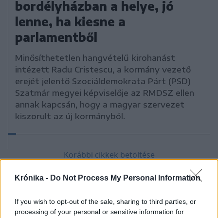
bordélyházban a helye, jó
lenne, ha kiesne a
parlamentből
Minősíthetetlen hangvételű kirohanást
intézett Radu Cristescu, a kormány vezető
erejét jelentő Szociáldemokrata Párt (PSD)
Szatmár megyei képviselője az RMDSZ ellen
annak kapcsán, hogy a magyar szervezet
kiszorult az új kormányból.
Korábbi cikkek betöltése
Krónika -
Do Not Process My Personal Information
If you wish to opt-out of the sale, sharing to third parties, or
processing of your personal or sensitive information for