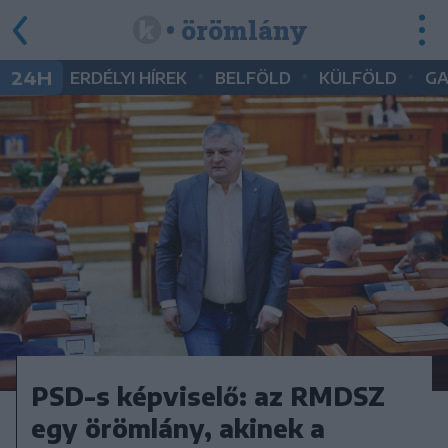
• örömlány
•
•
•
24H
ERDÉLYI HÍREK
BELFÖLD
KÜLFÖLD
G
PSD-s képviselő: az RMDSZ
egy örömlány, akinek a