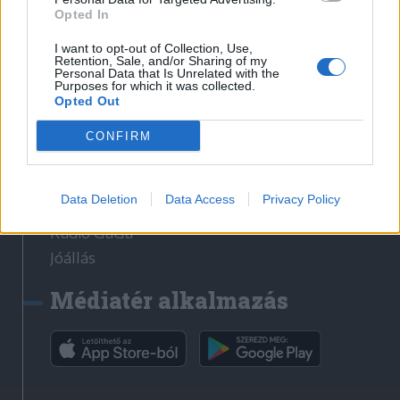
Médiatér
Opted In
I want to opt-out of Collection, Use,
Székelyhon
Retention, Sale, and/or Sharing of my
Personal Data that Is Unrelated with the
Székely Sport
Purposes for which it was collected.
Opted Out
Liget
Bihari Napló
CONFIRM
Erdélyi Napló
Főtér
Data Deletion
Data Access
Privacy Policy
Nőileg
Rádió GaGa
Jóállás
Médiatér alkalmazás