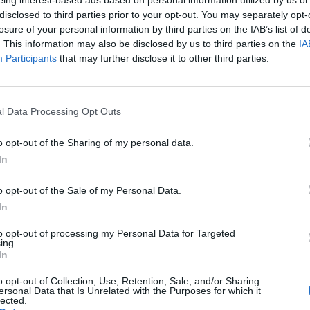
disclosed to third parties prior to your opt-out. You may separately opt-
 hiány visszaszorítása érdekében a Bolojan-
losure of your personal information by third parties on the IAB’s list of
ozzák meg idén a fekete pénteki
. This information may also be disclosed by us to third parties on the
IA
Participants
that may further disclose it to other third parties.
l Data Processing Opt Outs
kv-k az
o opt-out of the Sharing of my personal data.
meg
In
e el legalább
o opt-out of the Sale of my Personal Data.
tat friss
In
to opt-out of processing my Personal Data for Targeted
ing.
In
o opt-out of Collection, Use, Retention, Sale, and/or Sharing
ersonal Data that Is Unrelated with the Purposes for which it
lected.
k betöltése