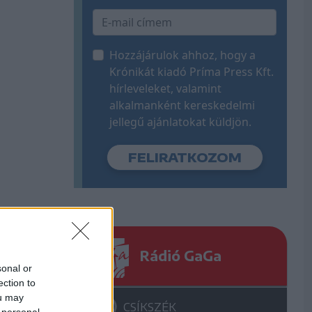
Hozzájárulok ahhoz, hogy a
Krónikát kiadó Príma Press Kft.
hírleveleket, valamint
alkalmanként kereskedelmi
jellegű ajánlatokat küldjön.
Rádió GaGa
sonal or
ection to
ou may
CSÍKSZÉK
 personal