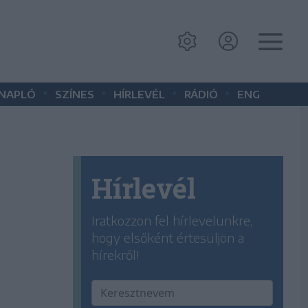
•
•
•
•
 NAPLÓ
SZÍNES
HÍRLEVÉL
RÁDIÓ
ENG
Hírlevél
Iratkozzon fel hírlevelünkre,
hogy elsőként értesüljön a
hírekről!