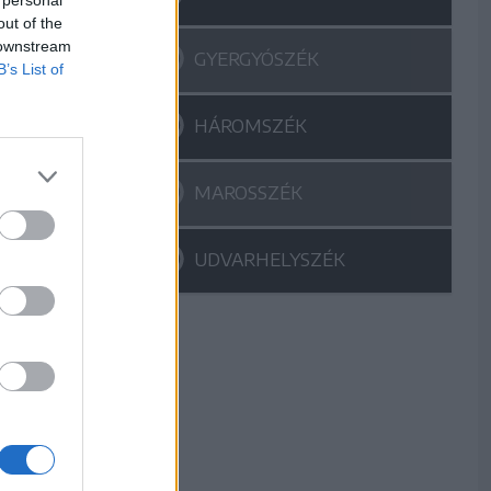
out of the
 downstream
GYERGYÓSZÉK
B’s List of
HÁROMSZÉK
MAROSSZÉK
UDVARHELYSZÉK