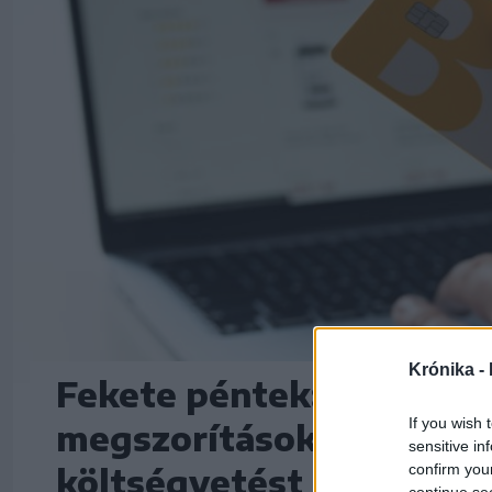
Krónika -
Fekete péntek: tudatos
If you wish 
megszorítások idején, s
sensitive in
confirm you
költségvetést
continue se