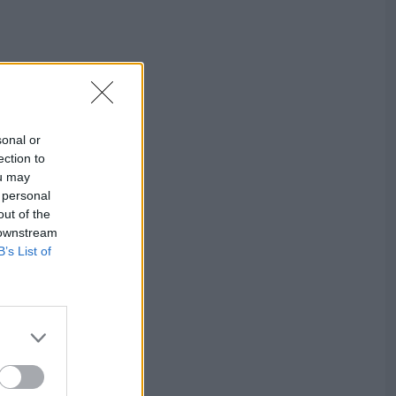
sonal or
ection to
ou may
 personal
out of the
 downstream
B’s List of