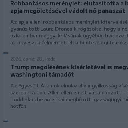
Robbantásos merénylet: elutasította a 
apja megöletésével vádolt nő panaszát
Az apja elleni robbantásos merénylet kitervelésé
gyanúsított Laura Dronca kifogásolta, hogy a né
üzletember meggyilkolásának ügyében beidézett
az ügyészek felmentették a büntetőjogi felelőssé
2026. április 28., kedd
Trump megölésének kísérletével is meg
washingtoni támadót
Az Egyesült Államok elnöke elleni gyilkosság kísé
szerepel a Cole Allen ellen emelt vádak között – 
Todd Blanche amerikai megbízott igazságügyi mi
hétfőn.