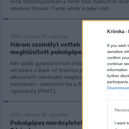
este Washingtonban a fehér házi tudósítók dísz
amelyen Donald Trump elnök is jelen volt.
Krónika -
2026. március 29., vasárnap
Három személyt vettek őrizetbe a Pári
If you wish 
meghiúsított pokolgépes merénylet mia
sensitive in
confirm you
Két újabb gyanúsítottat őrizetbe vettek vasárn
continue se
information 
virradóra a Bank of America párizsi központja el
further disc
elkövetett merénylet meghiúsításával kapcsola
participants
keretében – jelentette be a francia országos ter
Downstream 
ügyészség (PNAT).
Persona
2026. március 28., szombat
Pokolgépes merényletet hiúsítottak me
I want t