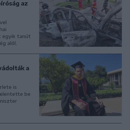
bíróság az
vel
hai
 egyik tanút
g alól.
vádolták a
rlete is
jelentette be
niszter