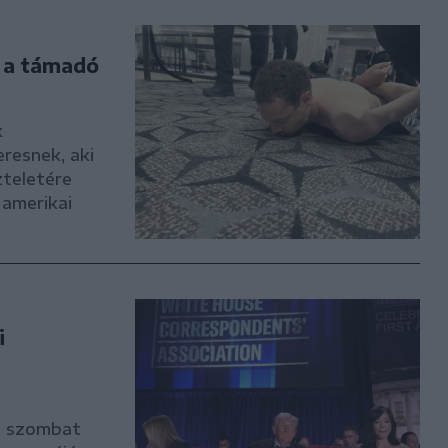
 a támadó
k
eresnek, aki
zteletére
 amerikai
i
nt szombat