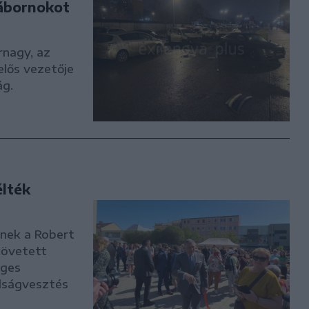
tábornokot
rnagy, az
elős vezetője
ág.
élték
snek a Robert
követett
eges
adságvesztés