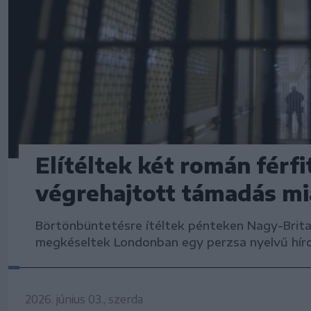
Elítéltek két román férf
végrehajtott támadás mi
Börtönbüntetésre ítéltek pénteken Nagy-Britan
megkéseltek Londonban egy perzsa nyelvű hírcs
2026. június 03., szerda