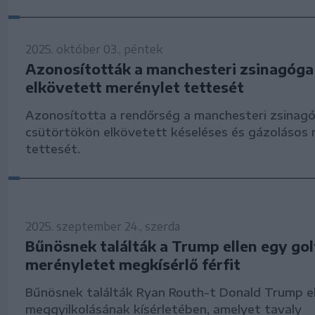
2025. október 03., péntek
Azonosították a manchesteri zsinagóga 
elkövetett merénylet tettesét
Azonosította a rendőrség a manchesteri zsinagó
csütörtökön elkövetett késeléses és gázolásos 
tettesét.
2025. szeptember 24., szerda
Bűnösnek találták a Trump ellen egy go
merényletet megkísérlő férfit
Bűnösnek találták Ryan Routh-t Donald Trump e
meggyilkolásának kísérletében, amelyet tavaly