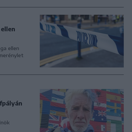
ellen
ga ellen
merénylet
lfpályán
lnök