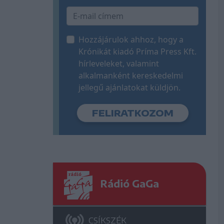
Hozzájárulok ahhoz, hogy a
Krónikát kiadó Príma Press Kft.
hírleveleket, valamint
alkalmanként kereskedelmi
jellegű ajánlatokat küldjön.
Rádió GaGa
CSÍKSZÉK