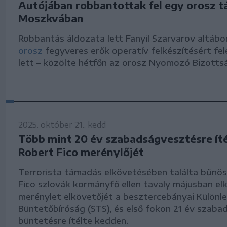
Autójában robbantottak fel egy orosz 
Moszkvában
Robbantás áldozata lett Fanyil Szarvarov altábo
orosz
fegyveres erők operatív felkészítésért fel
lett – közölte hétfőn az orosz Nyomozó Bizotts
2025. október 21., kedd
Több mint 20 év szabadságvesztésre ít
Robert Fico merénylőjét
Terrorista támadás elkövetésében találta bűnö
Fico szlovák kormányfő ellen tavaly májusban el
merénylet elkövetőjét a besztercebányai Különl
Büntetőbíróság (STS), és első fokon 21 év szab
büntetésre ítélte kedden.