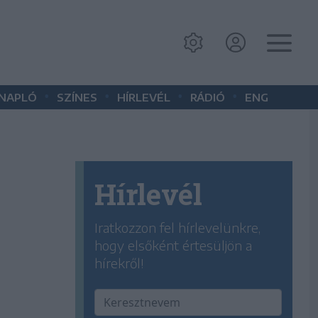
•
•
•
•
 NAPLÓ
SZÍNES
HÍRLEVÉL
RÁDIÓ
ENG
Hírlevél
Iratkozzon fel hírlevelünkre,
hogy elsőként értesüljön a
hírekről!