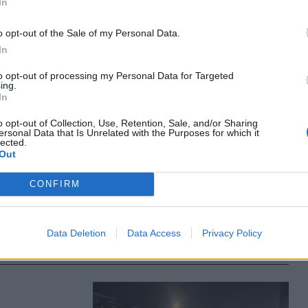
In
óságok
o opt-out of the Sale of my Personal Data.
In
to opt-out of processing my Personal Data for Targeted
ing.
In
o opt-out of Collection, Use, Retention, Sale, and/or Sharing
ersonal Data that Is Unrelated with the Purposes for which it
lected.
Out
tére egy
CONFIRM
-Lagóban
puskával
Data Deletion
Data Access
Privacy Policy