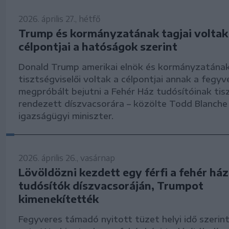
2026. április 27., hétfő
Trump és kormányzatának tagjai voltak
célpontjai a hatóságok szerint
Donald Trump amerikai elnök és kormányzatána
tisztségviselői voltak a célpontjai annak a fegyv
megpróbált bejutni a Fehér Ház tudósítóinak tis
rendezett díszvacsorára – közölte Todd Blanche
igazságügyi miniszter.
2026. április 26., vasárnap
Lövöldözni kezdett egy férfi a fehér ház
tudósítók díszvacsoráján, Trumpot
kimenekítették
Fegyveres támadó nyitott tüzet helyi idő szeri