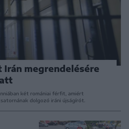
it Irán megrendelésére
att
niában két romániai férfit, amiért
atornának dolgozó iráni újságírót.