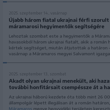
2025. szeptember 14., vasárnap
Újabb három fiatal ukrajnai férfi szorult
máramarosi hegyimentők segítségére
Lehoztak szombat este a hegyimentők a Márama
havasokból három ukrajnai fiatalt, akik a román
kértek segítséget, miután átjutottak a határon 
vasárnap a Máramaros megyei Salvamont igazga
2025. szeptember 13., szombat
Akadt olyan ukrajnai menekült, aki haza
további honfitársait csempéssze át a h
Az ukrajnai háború kezdete óta több mint 26 0
állampolgár lépett illegálisan át a román határon
Máramaros
megye hegyvidéki területein keresztü