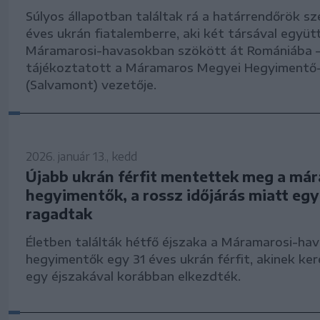
Súlyos állapotban találtak rá a határrendőrök s
éves ukrán fiatalemberre, aki két társával együt
Máramarosi-havasokban szökött át Romániába 
tájékoztatott a Máramaros Megyei Hegyimentő-
(Salvamont) vezetője.
2026. január 13., kedd
Újabb ukrán férfit mentettek meg a má
hegyimentők, a rossz időjárás miatt eg
ragadtak
Életben találták hétfő éjszaka a Máramarosi-ha
hegyimentők egy 31 éves ukrán férfit, akinek ke
egy éjszakával korábban elkezdték.