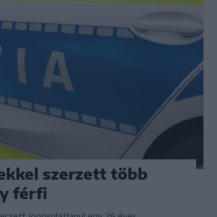
ekkel szerzett több
y férfi
erzett jogosulatlanul egy 26 éves,