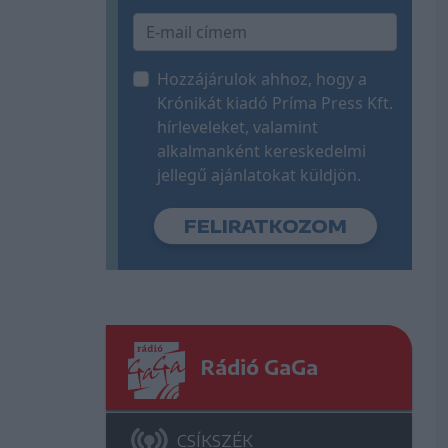
Hozzájárulok ahhoz, hogy a
Krónikát kiadó Príma Press Kft.
hírleveleket, valamint
alkalmanként kereskedelmi
jellegű ajánlatokat küldjön.
Rádió GaGa
CSÍKSZÉK