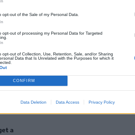
In
o opt-out of the Sale of my Personal Data.
In
to opt-out of processing my Personal Data for Targeted
e két,
ing.
áramarosi
In
o opt-out of Collection, Use, Retention, Sale, and/or Sharing
ersonal Data that Is Unrelated with the Purposes for which it
lected.
a hegyimentők
Out
 a
eresztül
CONFIRM
s megyei
Data Deletion
Data Access
Privacy Policy
get a