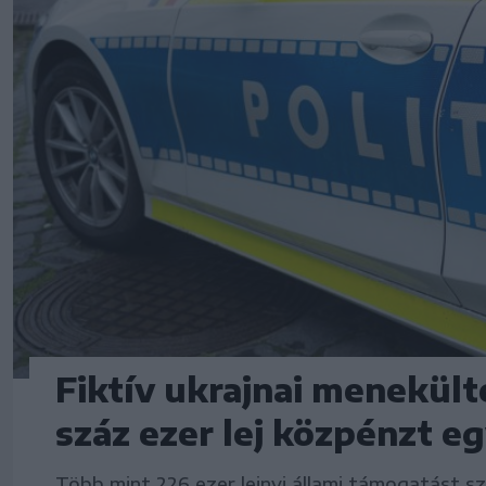
Fiktív ukrajnai menekült
száz ezer lej közpénzt eg
Több mint 226 ezer lejnyi állami támogatást sz