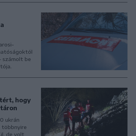
 a
rosi-
 hatóságoktól
– számolt be
tója.
tért, hogy
atáron
00 ukrán
, többnyire
l, de volt