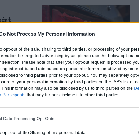
kért
örése óta
Do Not Process My Personal Information
llampolgár
to opt-out of the sale, sharing to third parties, or processing of your per
formation for targeted advertising by us, please use the below opt-out s
r selection. Please note that after your opt-out request is processed y
eing interest-based ads based on personal information utilized by us or
disclosed to third parties prior to your opt-out. You may separately opt-
losure of your personal information by third parties on the IAB’s list of
. This information may also be disclosed by us to third parties on the
IA
Participants
that may further disclose it to other third parties.
iatal
kijt, hogy
l Data Processing Opt Outs
ba áramlását.
o opt-out of the Sharing of my personal data.
knak otthon