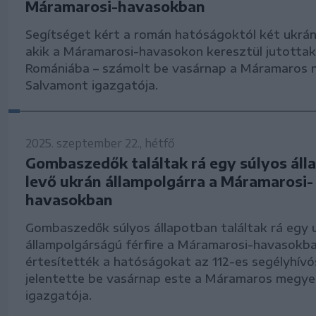
Máramarosi-havasokban
Segítséget kért a román hatóságoktól két ukrán
akik a Máramarosi-havasokon keresztül jutottak
Romániába – számolt be vasárnap a Máramaros 
Salvamont igazgatója.
2025. szeptember 22., hétfő
Gombaszedők találtak rá egy súlyos áll
levő ukrán állampolgárra a Máramarosi-
havasokban
Gombaszedők súlyos állapotban találtak rá egy 
állampolgárságú férfire a Máramarosi-havasokba
értesítették a hatóságokat az 112-es segélyhív
jelentette be vasárnap este a Máramaros megye
igazgatója.