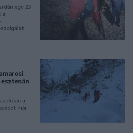
zerdán egy 25
t a
–
szolgálat
ramarosi
y esztenán
vasokban a
resését már