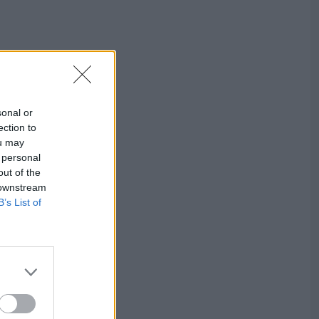
sonal or
ection to
ou may
 personal
out of the
 downstream
B’s List of