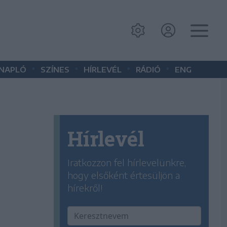
•
•
•
•
 NAPLÓ
SZÍNES
HÍRLEVÉL
RÁDIÓ
ENG
Hírlevél
Iratkozzon fel hírlevelünkre,
hogy elsőként értesüljön a
hírekről!