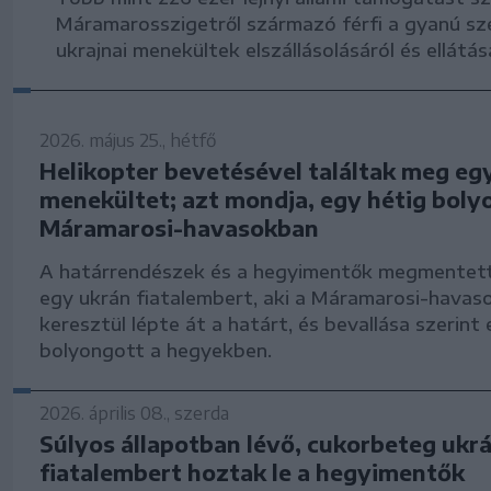
Máramarosszigetről származó férfi a gyanú sze
ukrajnai menekültek elszállásolásáról és ellátás
2026. május 25., hétfő
Helikopter bevetésével találtak meg eg
menekültet; azt mondja, egy hétig boly
Máramarosi-havasokban
A határrendészek és a hegyimentők megmentet
egy ukrán fiatalembert, aki a Máramarosi-havas
keresztül lépte át a határt, és bevallása szerint
bolyongott a hegyekben.
2026. április 08., szerda
Súlyos állapotban lévő, cukorbeteg ukr
fiatalembert hoztak le a hegyimentők