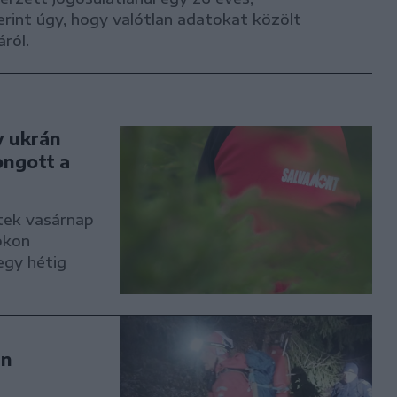
rint úgy, hogy valótlan adatokat közölt
áról.
y ukrán
ongott a
tek vasárnap
okon
 egy hétig
án