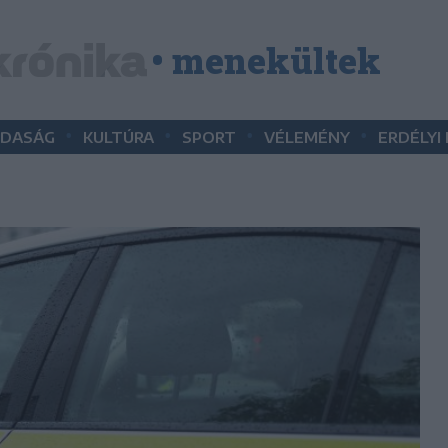
• menekültek
•
•
•
•
DASÁG
KULTÚRA
SPORT
VÉLEMÉNY
ERDÉLYI