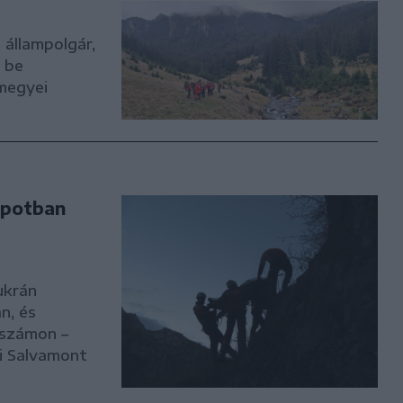
 állampolgár,
 be
megyei
apotban
ukrán
n, és
ószámon –
i Salvamont