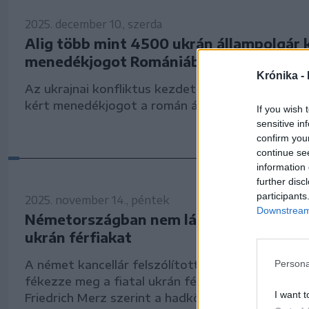
2025. december 10., szerda
Alig több mint 4500 ukrán állampolgár 
menedékjogot Romániában a háború kit
Krónika -
Az ukrajnai konfliktus kezdete óta 4534 ukrán á
kért menedékjogot a román államtól.
If you wish 
sensitive in
confirm you
continue se
information 
further disc
participants
2025. november 14., péntek
Downstream 
Németországban nem látják szívesen a f
ukrán férfiakat
A német kancellár felszólította Volodimir Zelensz
Persona
fékezze meg a fiatal ukrán férfiak Németország
I want t
Friedrich Merz szerint a hadköteles ukrán férfia