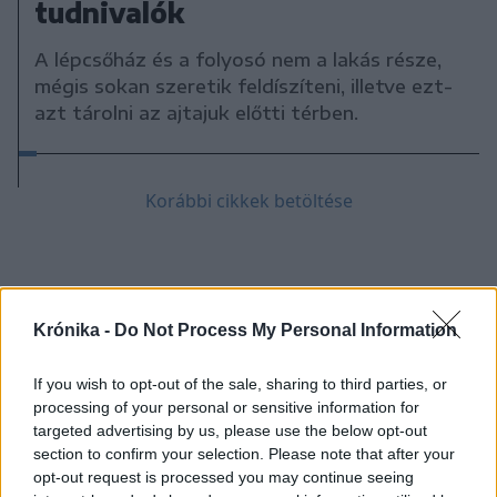
tudnivalók
A lépcsőház és a folyosó nem a lakás része,
mégis sokan szeretik feldíszíteni, illetve ezt-
azt tárolni az ajtajuk előtti térben.
Korábbi cikkek betöltése
Krónika -
Do Not Process My Personal Information
If you wish to opt-out of the sale, sharing to third parties, or
processing of your personal or sensitive information for
targeted advertising by us, please use the below opt-out
Hasznos
section to confirm your selection. Please note that after your
opt-out request is processed you may continue seeing