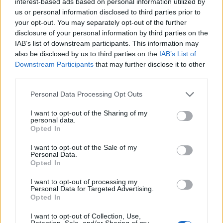
interest-based ads based on personal information utilized by
Impresszum
us or personal information disclosed to third parties prior to
Szerzői jogok
your opt-out. You may separately opt-out of the further
Adatvédelmi tájékoztató
disclosure of your personal information by third parties on the
IAB’s list of downstream participants. This information may
Cookie-kezelési tájékoztató
also be disclosed by us to third parties on the
IAB’s List of
Hozzászólási szabályzat
Downstream Participants
that may further disclose it to other
Nyomtatott lapjaink archívuma
third parties.
Médiaajánlat
Personal Data Processing Opt Outs
I want to opt-out of the Sharing of my
Látogatottsági adatok
personal data.
Opted In
Sütibeállítások
I want to opt-out of the Sale of my
Personal Data.
Opted In
Médiatér
I want to opt-out of processing my
Székelyhon
Personal Data for Targeted Advertising.
Opted In
Székely Sport
Liget
I want to opt-out of Collection, Use,
Retention, Sale, and/or Sharing of my