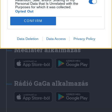
Bihari Napló
Personal Data that Is Unrelated with the
Purposes for which it was collected.
Erdélyi Napló
Opted Out
Főtér
CONFIRM
Nőileg
Rádió GaGa
Jóállás
Data Deletion
Data Access
Privacy Policy
Médiatér alkalmazás
Rádió GaGa alkalmazás