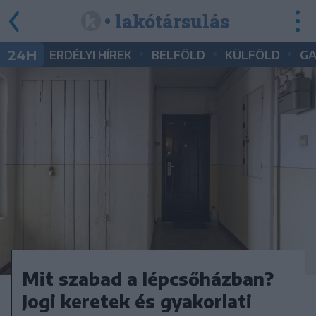
• lakótársulás
•
•
•
24H
ERDÉLYI HÍREK
BELFÖLD
KÜLFÖLD
G
Mit szabad a lépcsőházban?
Jogi keretek és gyakorlati