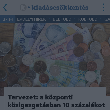
• kiadáscsökkentés
•
•
•
24H
ERDÉLYI HÍREK
BELFÖLD
KÜLFÖLD
G
Tervezet: a központi
közigazgatásban 10 százalékot