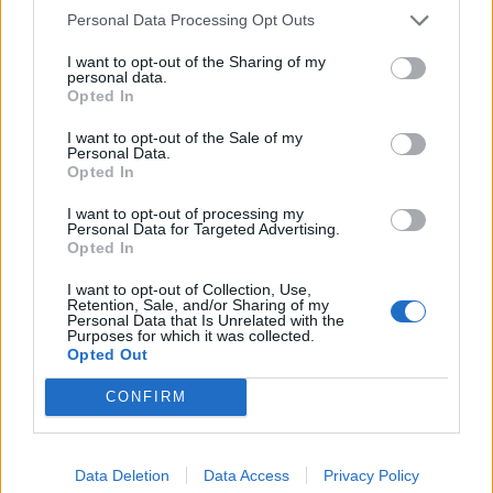
koalíció rábólintott a kiadások 20
Personal Data Processing Opt Outs
milliárd lejes visszanyesésére
I want to opt-out of the Sharing of my
personal data.
Opted In
I want to opt-out of the Sale of my
Personal Data.
Opted In
I want to opt-out of processing my
Personal Data for Targeted Advertising.
Opted In
I want to opt-out of Collection, Use,
Retention, Sale, and/or Sharing of my
Personal Data that Is Unrelated with the
Purposes for which it was collected.
Opted Out
CONFIRM
Data Deletion
Data Access
Privacy Policy
2023. április 08., szombat