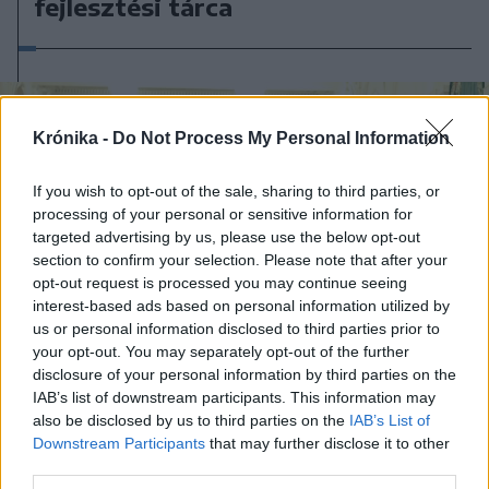
fejlesztési tárca
Krónika -
Do Not Process My Personal Information
If you wish to opt-out of the sale, sharing to third parties, or
processing of your personal or sensitive information for
targeted advertising by us, please use the below opt-out
section to confirm your selection. Please note that after your
opt-out request is processed you may continue seeing
interest-based ads based on personal information utilized by
us or personal information disclosed to third parties prior to
your opt-out. You may separately opt-out of the further
disclosure of your personal information by third parties on the
IAB’s list of downstream participants. This information may
also be disclosed by us to third parties on the
IAB’s List of
2023. április 11., kedd
Downstream Participants
that may further disclose it to other
„Lyuk nincs, karcsúsítás lesz”: a
third parties.