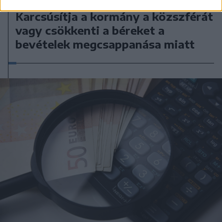
Karcsúsítja a kormány a közszférát
vagy csökkenti a béreket a
bevételek megcsappanása miatt