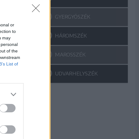
GYERGYÓSZÉK
sonal or
ection to
HÁROMSZÉK
ou may
 personal
out of the
MAROSSZÉK
 downstream
B’s List of
UDVARHELYSZÉK