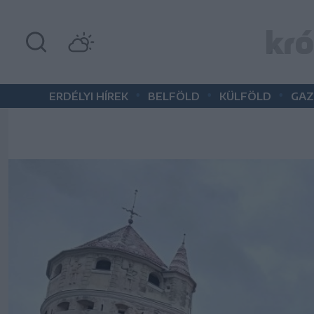
•
•
•
ERDÉLYI HÍREK
BELFÖLD
KÜLFÖLD
GAZ