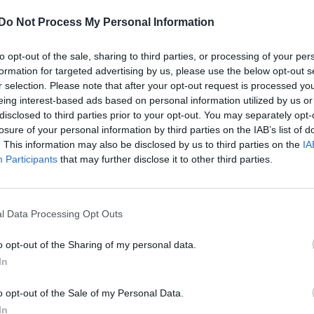
ára
Do Not Process My Personal Information
erdélyi kastélyok legnagyobb internetes
to opt-out of the sale, sharing to third parties, or processing of your per
tájékoztatta szerkesztőségünket az Erdélyi
formation for targeted advertising by us, please use the below opt-out s
r selection. Please note that after your opt-out request is processed y
eing interest-based ads based on personal information utilized by us or
disclosed to third parties prior to your opt-out. You may separately opt-
losure of your personal information by third parties on the IAB’s list of
. This information may also be disclosed by us to third parties on the
IA
eld-kastély
Participants
that may further disclose it to other third parties.
zönhetően
l Data Processing Opt Outs
genfeld-
 kutyfalvi
o opt-out of the Sharing of my personal data.
In
o opt-out of the Sale of my Personal Data.
In