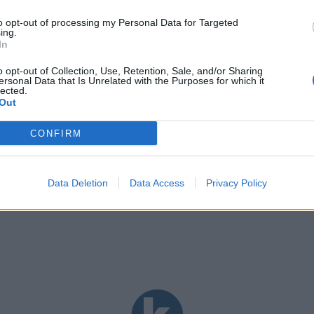
szód
to opt-out of processing my Personal Data for Targeted
ing.
In
ztikai
elújítási
o opt-out of Collection, Use, Retention, Sale, and/or Sharing
szterce-
ersonal Data that Is Unrelated with the Purposes for which it
lected.
Zoltán-Sipos
Out
CONFIRM
Data Deletion
Data Access
Privacy Policy
k betöltése