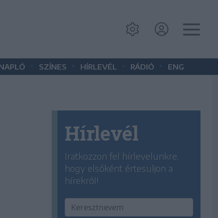
•
•
•
•
 NAPLÓ
SZÍNES
HÍRLEVÉL
RÁDIÓ
ENG
Hírlevél
Iratkozzon fel hírlevelünkre,
hogy elsőként értesüljön a
hírekről!