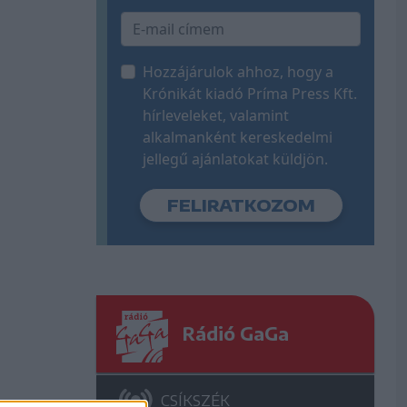
Hozzájárulok ahhoz, hogy a
Krónikát kiadó Príma Press Kft.
hírleveleket, valamint
alkalmanként kereskedelmi
jellegű ajánlatokat küldjön.
Rádió GaGa
CSÍKSZÉK