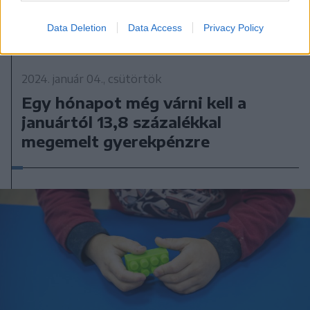
Data Deletion
Data Access
Privacy Policy
2024. január 04., csütörtök
Egy hónapot még várni kell a
januártól 13,8 százalékkal
megemelt gyerekpénzre