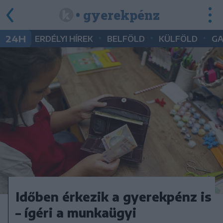
• gyerekpénz
•
•
•
24H
ERDÉLYI HÍREK
BELFÖLD
KÜLFÖLD
G
Időben érkezik a gyerekpénz is
– ígéri a munkaügyi