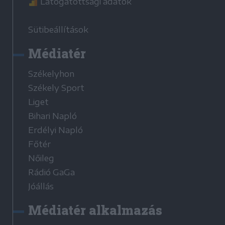
Látogatottsági adatok
Sütibeállítások
Médiatér
Székelyhon
Székely Sport
Liget
Bihari Napló
Erdélyi Napló
Főtér
Nőileg
Rádió GaGa
Jóállás
Médiatér alkalmazás