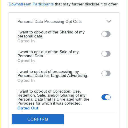
2024. április 30., kedd
Downstream Participants
that may further disclose it to other
third parties.
A 16 éven felüli kiskorú anyák
közvetítő nélkül megkaphatják a
Personal Data Processing Opt Outs
nekik és a gyermekeiknek járó
I want to opt-out of the Sharing of my
personal data.
gyermekpénzt
Opted In
I want to opt-out of the Sale of my
Personal Data.
Opted In
I want to opt-out of processing my
Personal Data for Targeted Advertising.
Opted In
I want to opt-out of Collection, Use,
Retention, Sale, and/or Sharing of my
Personal Data that Is Unrelated with the
Purposes for which it was collected.
Opted Out
CONFIRM