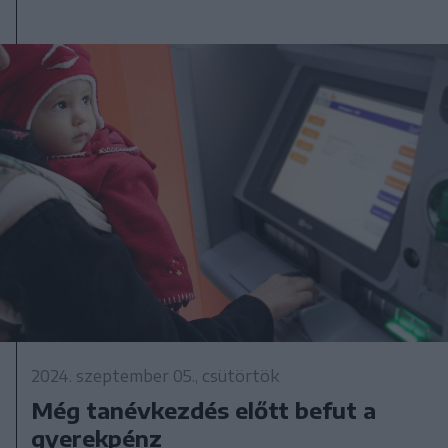
2024. szeptember 05., csütörtök
Még tanévkezdés előtt befut a
gyerekpénz