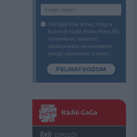
Hozzájárulok ahhoz, hogy a
Krónikát kiadó Príma Press Kft.
hírleveleket, valamint
alkalmanként kereskedelmi
jellegű ajánlatokat küldjön.
Rádió GaGa
CSÍKSZÉK