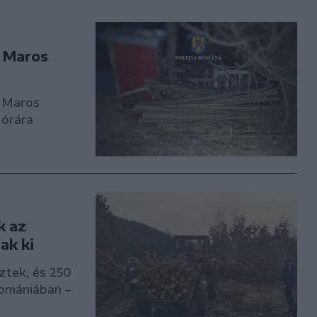
m Maros
m Maros
 órára
k az
ak ki
ztek, és 250
Romániában –