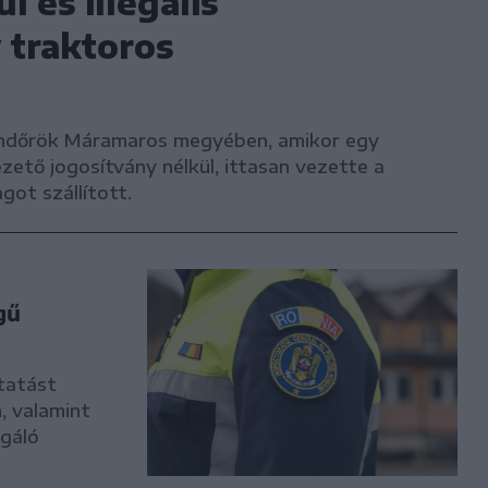
l és illegális
 traktoros
rendőrök Máramaros megyében, amikor egy
ezető jogosítvány nélkül, ittasan vezette a
ot szállított.
gű
tatást
, valamint
gáló