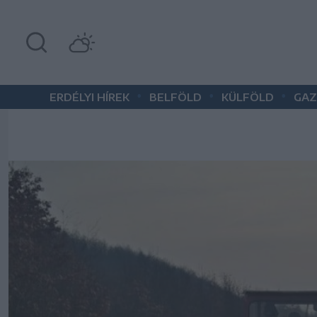
•
•
•
ERDÉLYI HÍREK
BELFÖLD
KÜLFÖLD
GAZ