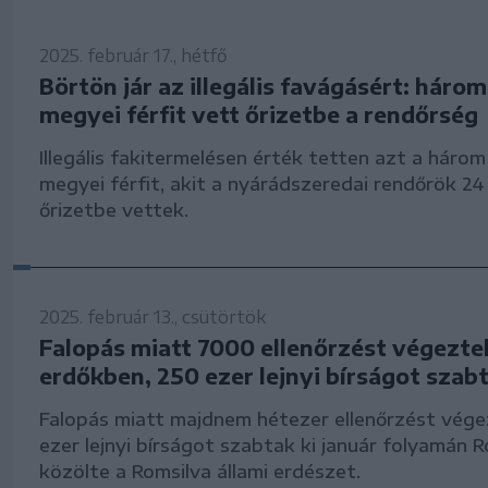
2025. február 17., hétfő
Börtön jár az illegális favágásért: háro
megyei férfit vett őrizetbe a rendőrség
Illegális fakitermelésen érték tetten azt a háro
megyei férfit, akit a nyárádszeredai rendőrök 24
őrizetbe vettek.
2025. február 13., csütörtök
Falopás miatt 7000 ellenőrzést végezte
erdőkben, 250 ezer lejnyi bírságot szabt
Falopás miatt majdnem hétezer ellenőrzést vége
ezer lejnyi bírságot szabtak ki január folyamán 
közölte a Romsilva állami erdészet.