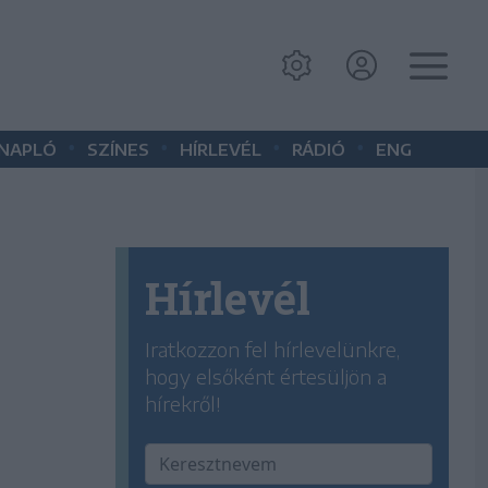
•
•
•
•
 NAPLÓ
SZÍNES
HÍRLEVÉL
RÁDIÓ
ENG
Hírlevél
Iratkozzon fel hírlevelünkre,
hogy elsőként értesüljön a
hírekről!