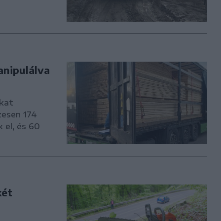
anipulálva
okat
zesen 174
 el, és 60
két