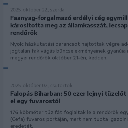
2025. október 22., szerda
Faanyag-forgalmazó erdélyi cég egymillió
károsította meg az államkasszát, lecsap
rendőrök
Nyolc házkutatási parancsot hajtottak végre ad
jogtalan fakivágás bűncselekményeinek gyanúja m
megyei rendőrök október 21-én, kedden.
2025. október 02., csütörtök
Falopás Biharban: 50 ezer lejnyi tüzelő
el egy fuvarostól
176 köbméter tűzifát foglaltak le a rendőrök egy
(Cefa) fuvaros portáján, mert nem tudta igazolni
eredetét.