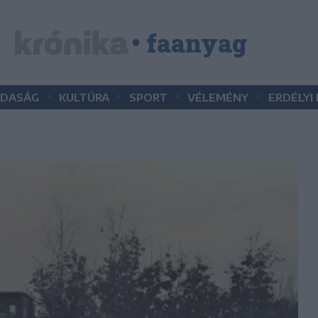
• faanyag
•
•
•
•
DASÁG
KULTÚRA
SPORT
VÉLEMÉNY
ERDÉLYI