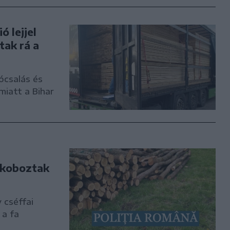
 lejjel
tak rá a
ócsalás és
iatt a Bihar
t koboztak
 cséffai
 a fa