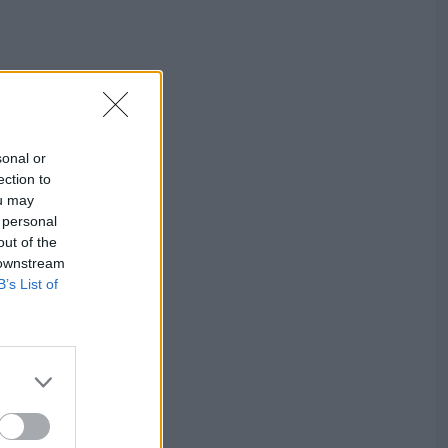
sonal or
ection to
ou may
 personal
out of the
 downstream
B’s List of