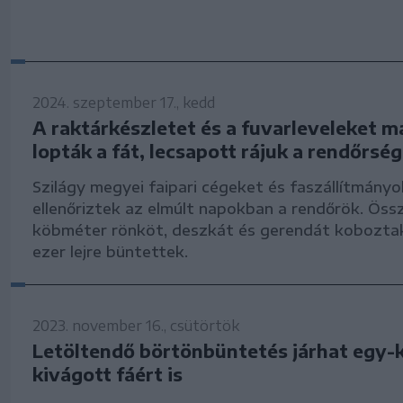
2024. szeptember 17., kedd
A raktárkészletet és a fuvarleveleket m
lopták a fát, lecsapott rájuk a rendőrség
Szilágy megyei faipari cégeket és faszállítmány
ellenőriztek az elmúlt napokban a rendőrök. Öss
köbméter rönköt, deszkát és gerendát koboztak
ezer lejre büntettek.
2023. november 16., csütörtök
Letöltendő börtönbüntetés járhat egy-
kivágott fáért is