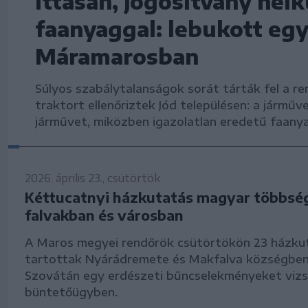
Ittasan, jogosítvány nélkü
faanyaggal: lebukott egy
Máramarosban
Súlyos szabálytalanságok sorát tárták fel a 
traktort ellenőriztek Jód településen: a járműv
járművet, miközben igazolatlan eredetű faanyag
2026. április 23., csütörtök
Kéttucatnyi házkutatás magyar többsé
falvakban és városban
A Maros megyei rendőrök csütörtökön 23 házku
tartottak Nyárádremete és Makfalva községben
Szovátán egy erdészeti bűncselekményeket vizs
büntetőügyben.