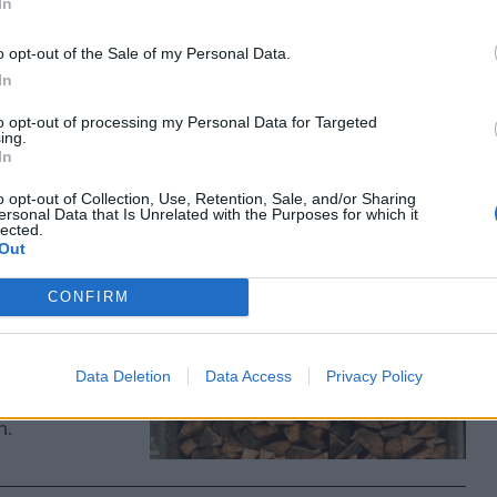
In
zetett egy
 létező áru
o opt-out of the Sale of my Personal Data.
In
to opt-out of processing my Personal Data for Targeted
ing.
In
o opt-out of Collection, Use, Retention, Sale, and/or Sharing
ersonal Data that Is Unrelated with the Purposes for which it
lected.
Out
nem a
CONFIRM
tt egy
pkocsit is
Data Deletion
Data Access
Privacy Policy
n.