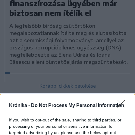
finanszírozása ügyében már
biztosan nem ítélik el
A legfelsőbb bíróság csütörtökön
megalapozatlannak ítélte meg és elutasította
azt a semmisségi folyamodványt, amellyel az
országos korrupcióellenes ügyészség (DNA)
megfellebbezte az Elena Udrea és Ioana
Băsescu elleni büntetőeljárás megszüntetését.
Korábbi cikkek betöltése
Krónika -
Do Not Process My Personal Information
If you wish to opt-out of the sale, sharing to third parties, or
processing of your personal or sensitive information for
targeted advertising by us, please use the below opt-out