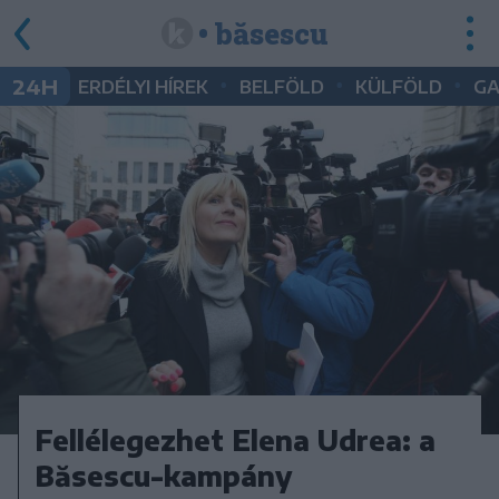
• băsescu
•
•
•
24H
ERDÉLYI HÍREK
BELFÖLD
KÜLFÖLD
G
Fellélegezhet Elena Udrea: a
Băsescu-kampány