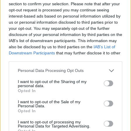
section to confirm your selection. Please note that after your
opt-out request is processed you may continue seeing
interest-based ads based on personal information utilized by
Hasznos
us or personal information disclosed to third parties prior to
your opt-out. You may separately opt-out of the further
Impresszum
disclosure of your personal information by third parties on the
Szerzői jogok
IAB’s list of downstream participants. This information may
also be disclosed by us to third parties on the
IAB’s List of
Adatvédelmi tájékoztató
Downstream Participants
that may further disclose it to other
Cookie-kezelési tájékoztató
third parties.
Hozzászólási szabályzat
Personal Data Processing Opt Outs
Nyomtatott lapjaink archívuma
Médiaajánlat
I want to opt-out of the Sharing of my
personal data.
Opted In
Látogatottsági adatok
I want to opt-out of the Sale of my
Personal Data.
Opted In
Sütibeállítások
I want to opt-out of processing my
Personal Data for Targeted Advertising.
Médiatér
Opted In