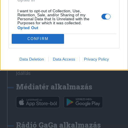
Székelyhon
I want to opt-out of Collection, Use,
Retention, Sale, and/or Sharing of my
Székely Sport
Personal Data that Is Unrelated with the
Purposes for which it was collected.
Liget
Opted Out
Bihari Napló
CONFIRM
Erdélyi Napló
Főtér
Nőileg
Data Deletion
Data Access
Privacy Policy
Rádió GaGa
Jóállás
Médiatér alkalmazás
Rádió GaGa alkalmazás