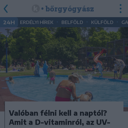
• bőrgyógyász
•
•
•
24H
ERDÉLYI HÍREK
BELFÖLD
KÜLFÖLD
G
Valóban félni kell a naptól?
Amit a D-vitaminról, az UV-