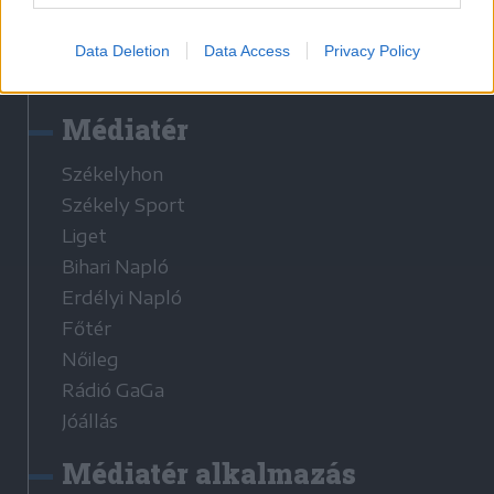
Látogatottsági adatok
Data Deletion
Data Access
Privacy Policy
Sütibeállítások
Médiatér
Székelyhon
Székely Sport
Liget
Bihari Napló
Erdélyi Napló
Főtér
Nőileg
Rádió GaGa
Jóállás
Médiatér alkalmazás