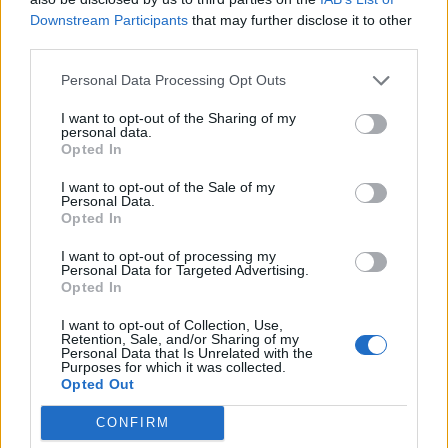
Downstream Participants
that may further disclose it to other
third parties.
Personal Data Processing Opt Outs
I want to opt-out of the Sharing of my
personal data.
Opted In
I want to opt-out of the Sale of my
Hasznos
Personal Data.
Opted In
Impresszum
I want to opt-out of processing my
Szerzői jogok
Personal Data for Targeted Advertising.
Opted In
Adatvédelmi tájékoztató
Cookie-kezelési tájékoztató
I want to opt-out of Collection, Use,
Retention, Sale, and/or Sharing of my
Hozzászólási szabályzat
Personal Data that Is Unrelated with the
Purposes for which it was collected.
Nyomtatott lapjaink archívuma
Opted Out
Médiaajánlat
CONFIRM