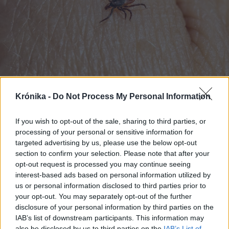
Krónika -
Do Not Process My Personal Information
2025. május 10., szombat
If you wish to opt-out of the sale, sharing to third parties, or
Kullancsszezonban a védekezés
processing of your personal or sensitive information for
elengedhetetlen – Kiss Melinda
targeted advertising by us, please use the below opt-out
bőrgyógyász tanácsai
section to confirm your selection. Please note that after your
opt-out request is processed you may continue seeing
kullancscsípés esetére
interest-based ads based on personal information utilized by
us or personal information disclosed to third parties prior to
your opt-out. You may separately opt-out of the further
disclosure of your personal information by third parties on the
Korábbi cikkek betöltése
IAB’s list of downstream participants. This information may
also be disclosed by us to third parties on the
IAB’s List of