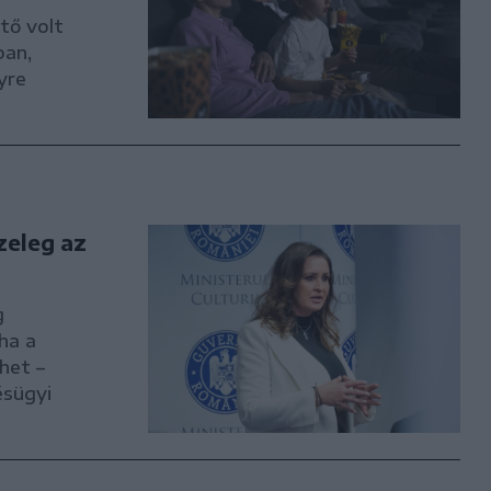
tő volt
ban,
yre
zeleg az
g
ha a
het –
ésügyi