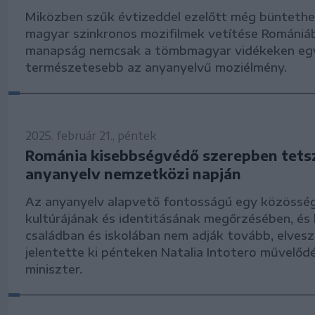
Miközben szűk évtizeddel ezelőtt még büntethe
magyar szinkronos mozifilmek vetítése Romániá
manapság nemcsak a tömbmagyar vidékeken eg
természetesebb az anyanyelvű moziélmény.
2025. február 21., péntek
Románia kisebbségvédő szerepben tets
anyanyelv nemzetközi napján
Az anyanyelv alapvető fontosságú egy közössé
kultúrájának és identitásának megőrzésében, és 
családban és iskolában nem adják tovább, elvesz
jelentette ki pénteken Natalia Intotero művelőd
miniszter.