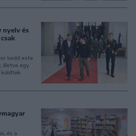
v nyelv és
 csak
kor kedd este
 illetve egy
 küldtek
nymagyar
i, és a