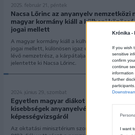
2025. február 21., péntek
Nacsa Lőrinc az anyanyelv nemzetközi n
magyar kormány kiáll a külhoni közössé
jogai mellett
Krónika -
A magyar kormány kiáll a külhoni magyar közöss
If you wish 
jogai mellett, különösen igaz ez a legnehezebb 
sensitive in
lévő nemzetrész, a kárpátaljai magyarság esetéb
confirm you
jelentette ki Nacsa Lőrinc.
continue se
information 
further disc
participants
2024. június 29., szombat
Downstream 
Egyetlen magyar diákot sem kellett kizá
kisebbségek anyanyelvéből és irodalmáb
képességvizsgáról
Persona
Az oktatási minisztérium szombati tájékoztatás
I want t