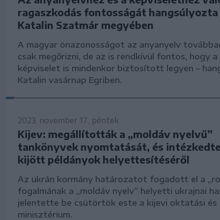
ragaszkodás fontosságát hangsúlyozta 
Katalin Szatmár megyében
A magyar önazonosságot az anyanyelv továbbad
csak megőrizni, de az is rendkívül fontos, hogy 
képviselet is mindenkor biztosított legyen – hang
Katalin vasárnap Egriben.
2023. november 17., péntek
Kijev: megállították a „moldáv nyelvű”
tankönyvek nyomtatását, és intézkedte
kijött példányok helyettesítéséről
Az ukrán kormány határozatot fogadott el a „r
fogalmának a „moldáv nyelv” helyetti ukrajnai ha
jelentette be csütörtök este a kijevi oktatási 
minisztérium.