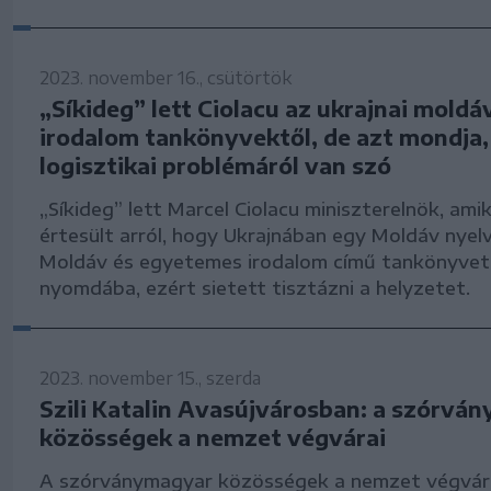
2023. november 16., csütörtök
„Síkideg” lett Ciolacu az ukrajnai moldá
irodalom tankönyvektől, de azt mondja,
logisztikai problémáról van szó
„Síkideg” lett Marcel Ciolacu miniszterelnök, ami
értesült arról, hogy Ukrajnában egy Moldáv nyelv,
Moldáv és egyetemes irodalom című tankönyvet
nyomdába, ezért sietett tisztázni a helyzetet.
2023. november 15., szerda
Szili Katalin Avasújvárosban: a szórvá
közösségek a nemzet végvárai
A szórványmagyar közösségek a nemzet végvára