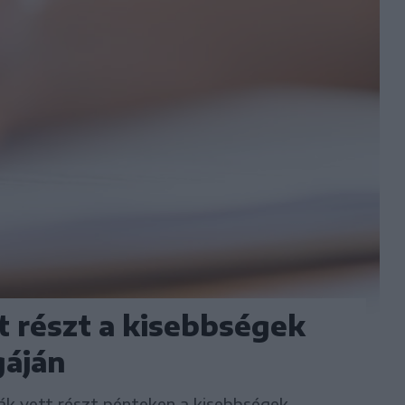
t részt a kisebbségek
gáján
ák vett részt pénteken a kisebbségek