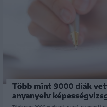
Több mint 9000 diák vet
anyanyelv képességvizs
Több mint 9000 nyolcadik osztályt végzett di