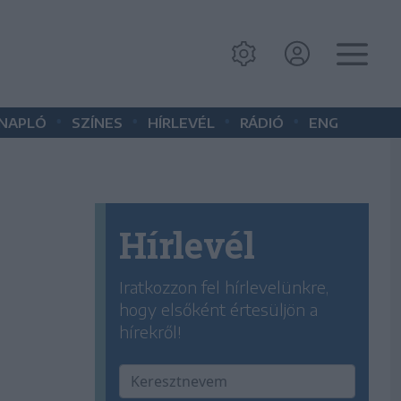
•
•
•
•
 NAPLÓ
SZÍNES
HÍRLEVÉL
RÁDIÓ
ENG
Hírlevél
Iratkozzon fel hírlevelünkre,
hogy elsőként értesüljön a
hírekről!