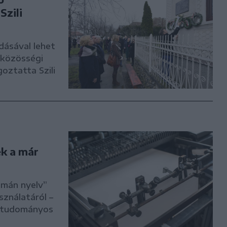
Szili
ásával lehet
a közösségi
oztatta Szili
k a már
omán nyelv”
sználatáról –
és tudományos