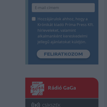
Hozzájárulok ahhoz, hogy a
Krónikát kiadó Príma Press Kft.
hírleveleket, valamint
alkalmanként kereskedelmi
jellegű ajánlatokat küldjön.
Rádió GaGa
CSÍKSZÉK