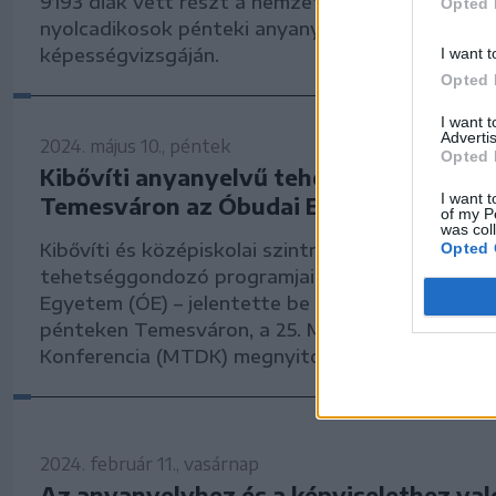
9193 diák vett részt a nemzeti kisebbségekhez 
Opted 
nyolcadikosok pénteki anyanyelv és irodalom
I want t
képességvizsgáján.
Opted 
I want 
Advertis
2024. május 10., péntek
Opted 
Kibővíti anyanyelvű tehetséggondozó p
I want t
Temesváron az Óbudai Egyetem
of my P
was col
Opted 
Kibővíti és középiskolai szintre is kiterjeszti an
tehetséggondozó programjait Temesváron az Ó
Egyetem (ÓE) – jelentette be Kovács Levente re
pénteken Temesváron, a 25. Műszaki Tudományo
Konferencia (MTDK) megnyitóján.
2024. február 11., vasárnap
Az anyanyelvhez és a képviselethez val