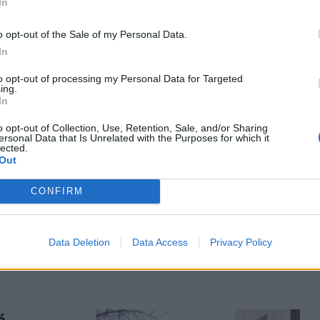
tartozó
In
o opt-out of the Sale of my Personal Data.
In
to opt-out of processing my Personal Data for Targeted
ing.
In
rogramjait
o opt-out of Collection, Use, Retention, Sale, and/or Sharing
ersonal Data that Is Unrelated with the Purposes for which it
lected.
Out
yanyelvű
budai
CONFIRM
ktor
s Diákköri
Data Deletion
Data Access
Privacy Policy
ó