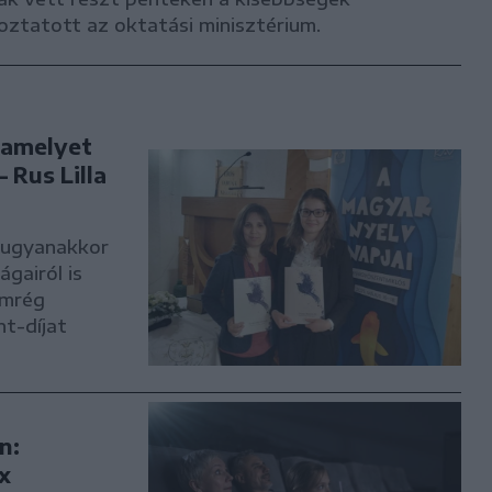
koztatott az oktatási minisztérium.
 amelyet
 Rus Lilla
, ugyanakkor
ágairól is
emrég
t-díjat
n:
x