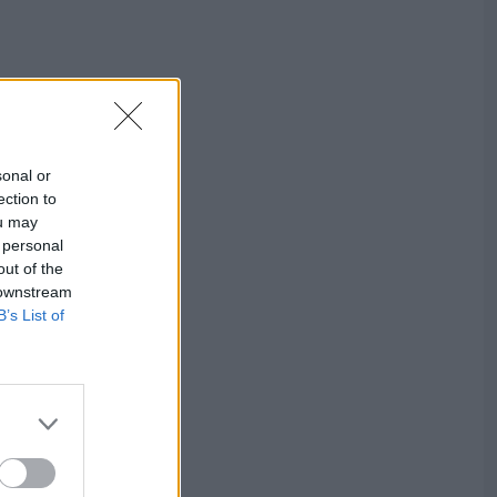
sonal or
ection to
ou may
 personal
out of the
 downstream
B’s List of