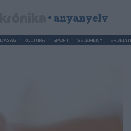
• anyanyelv
•
•
•
•
DASÁG
KULTÚRA
SPORT
VÉLEMÉNY
ERDÉLYI