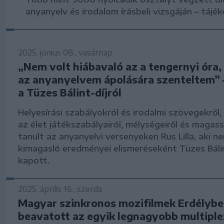
anyanyelv és irodalom írásbeli vizsgáján – tájé
2025. június 08., vasárnap
„Nem volt hiábavaló az a tengernyi óra,
az anyanyelvem ápolására szenteltem” –
a Tüzes Bálint-díjról
Helyesírási szabályokról és irodalmi szövegekről
az élet játékszabályairól, mélységeiről és magass
tanult az anyanyelvi versenyeken Rus Lilla, aki n
kimagasló eredményei elismeréseként Tüzes Bálin
kapott.
2025. április 16., szerda
Magyar szinkronos mozifilmek Erdélybe
beavatott az egyik legnagyobb multiple