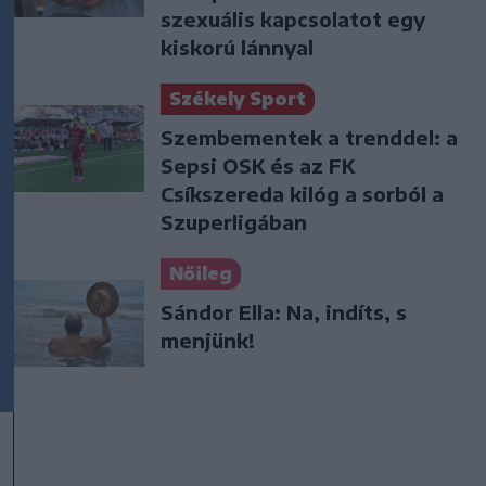
szexuális kapcsolatot egy
kiskorú lánnyal
Székely Sport
Szembementek a trenddel: a
Sepsi OSK és az FK
Csíkszereda kilóg a sorból a
Szuperligában
Nőileg
Sándor Ella: Na, indíts, s
menjünk!