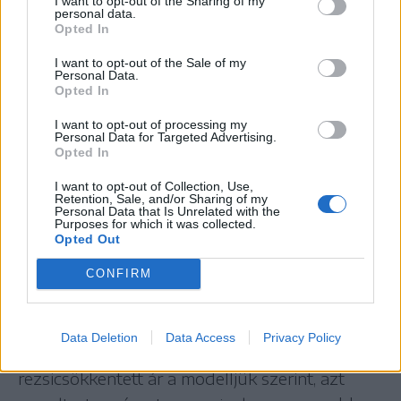
I want to opt-out of the Sharing of my
meghallgatását követő tájékoztatóján
personal data.
Opted In
újságíróknak hétfőn. Kapitány István miniszteri
I want to opt-out of the Sale of my
kinevezését az Országgyűlés gazdasági és
Personal Data.
energetikai bizottsága jóváhagyta 12 igen 0 nem
Opted In
3 tartózkodás mellett. Kijelentette:
I want to opt-out of processing my
Personal Data for Targeted Advertising.
Magyarország rendelkezik két kőolajvezetékkel,
Opted In
ezeket maximálisan használni kell, mindig a
I want to opt-out of Collection, Use,
legolcsóbb, legmegbízhatóbb,
Retention, Sale, and/or Sharing of my
Personal Data that Is Unrelated with the
legfenntarthatóbb és leghatékonyabb forrásból
Purposes for which it was collected.
Opted Out
kell beszerezni az energiát. A Tisza-kormány
fogja használni a meglévő kapacitásokat –
CONFIRM
„nyilvánvalóan amennyire ez a mi döntésünk” –
fogalmazott.
Data Deletion
Data Access
Privacy Policy
Arra a felvetésre, hogy tartható lesz-e a
rezsicsökkentett ár a modelljük szerint, azt