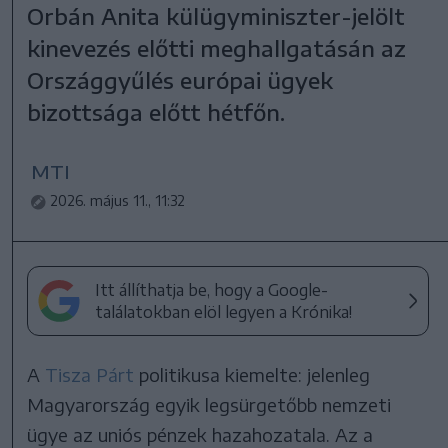
Orbán Anita külügyminiszter-jelölt
kinevezés előtti meghallgatásán az
Országgyűlés európai ügyek
bizottsága előtt hétfőn.
MTI
2026. május 11., 11:32
Itt állíthatja be, hogy a Google-
találatokban elöl legyen a Krónika!
A
Tisza Párt
politikusa kiemelte: jelenleg
Magyarország egyik legsürgetőbb nemzeti
ügye az uniós pénzek hazahozatala. Az a