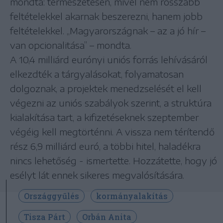
mondta: természetesen, mivel nem rosszabb
feltételekkel akarnak beszerezni, hanem jobb
feltételekkel. „Magyarországnak – az a jó hír –
van opcionalitása” – mondta.
A 10,4 milliárd eurónyi uniós forrás lehívásáról
elkezdték a tárgyalásokat, folyamatosan
dolgoznak, a projektek menedzselését el kell
végezni az uniós szabályok szerint, a struktúra
kialakítása tart, a kifizetéseknek szeptember
végéig kell megtörténni. A vissza nem térítendő
rész 6,9 milliárd euró, a többi hitel, haladékra
nincs lehetőség - ismertette. Hozzátette, hogy jó
esélyt lát ennek sikeres megvalósítására.
Országgyűlés
kormányalakítás
Tisza Párt
Orbán Anita