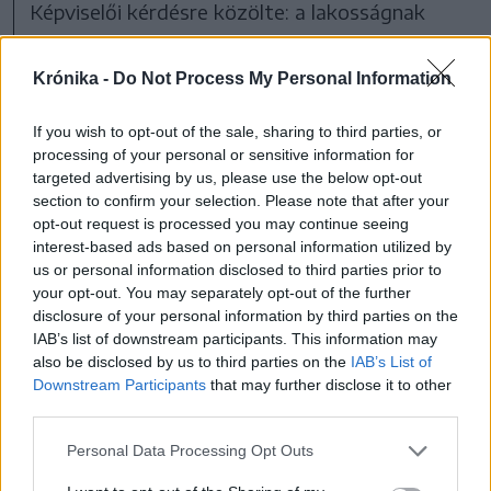
Képviselői kérdésre közölte: a lakosságnak
kiszámítható, olcsó és stabil energiaellátást
kell biztosítani. Azt is mondta, hogy
Krónika -
Do Not Process My Personal Information
Magyarország érdeke a migráció kérdésében a
If you wish to opt-out of the sale, sharing to third parties, or
határvédelem megerősítése.
processing of your personal or sensitive information for
targeted advertising by us, please use the below opt-out
A bizottság az ülés végén 6 igen szavazattal –
section to confirm your selection. Please note that after your
opt-out request is processed you may continue seeing
2 tartózkodás mellett – jóváhagyta Orbán
interest-based ads based on personal information utilized by
Anita kinevezését a külügyminiszteri posztra.
us or personal information disclosed to third parties prior to
your opt-out. You may separately opt-out of the further
disclosure of your personal information by third parties on the
IAB’s list of downstream participants. This information may
Magyarország nem válik le az orosz energiáról,
also be disclosed by us to third parties on the
IAB’s List of
hanem diverzifikálja a beszerzési forrásait, és
Downstream Participants
that may further disclose it to other
third parties.
megmarad a rezsicsökkentés a lakosságnak –
jelentette ki Kapitány István gazdasági és
Personal Data Processing Opt Outs
energetikai miniszterjelölt a bizottsági