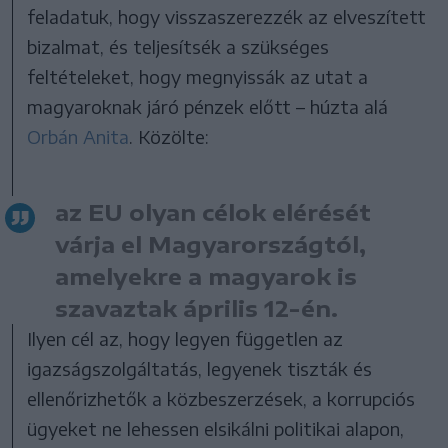
feladatuk, hogy visszaszerezzék az elveszített
bizalmat, és teljesítsék a szükséges
feltételeket, hogy megnyissák az utat a
magyaroknak járó pénzek előtt – húzta alá
Orbán Anita
. Közölte:
az EU olyan célok elérését
várja el Magyarországtól,
amelyekre a magyarok is
szavaztak április 12-én.
Ilyen cél az, hogy legyen független az
igazságszolgáltatás, legyenek tiszták és
ellenőrizhetők a közbeszerzések, a korrupciós
ügyeket ne lehessen elsikálni politikai alapon,