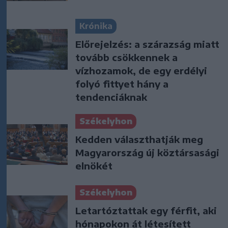
Krónika
Előrejelzés: a szárazság miatt
tovább csökkennek a
vízhozamok, de egy erdélyi
folyó fittyet hány a
tendenciáknak
Székelyhon
Kedden választhatják meg
Magyarország új köztársasági
elnökét
Székelyhon
Letartóztattak egy férfit, aki
hónapokon át létesített