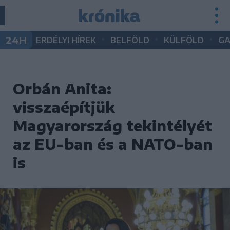
•
•
•
24H
ERDÉLYI HÍREK
BELFÖLD
KÜLFÖLD
G
Orbán Anita:
visszaépítjük
Magyarország tekintélyét
az EU-ban és a NATO-ban
is