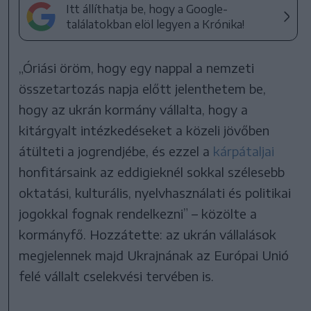
Itt állíthatja be, hogy a Google-
találatokban elöl legyen a Krónika!
„Óriási öröm, hogy egy nappal a nemzeti
összetartozás napja előtt jelenthetem be,
hogy az ukrán kormány vállalta, hogy a
kitárgyalt intézkedéseket a közeli jövőben
átülteti a jogrendjébe, és ezzel a
kárpátaljai
honfitársaink az eddigieknél sokkal szélesebb
oktatási, kulturális, nyelvhasználati és politikai
jogokkal fognak rendelkezni” – közölte a
kormányfő. Hozzátette: az ukrán vállalások
megjelennek majd Ukrajnának az Európai Unió
felé vállalt cselekvési tervében is.