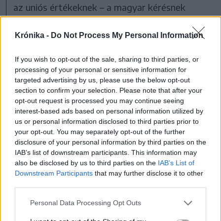
az uniós értékeknek – a magyar kérésnek
megfelelően rögzítette az Ukrajnának
Krónika -
Do Not Process My Personal Information
küldendő uniós levélben, hogy Ukrajnának
összhangba kell hoznia a cselekvési tervét a
If you wish to opt-out of the sale, sharing to third parties, or
magyar-ukrán tárgyalások eredményeivel,
processing of your personal or sensitive information for
továbbá, hogy a csatlakozási folyamat
targeted advertising by us, please use the below opt-out
section to confirm your selection. Please note that after your
keretében az Európai Unió folyamatosan
opt-out request is processed you may continue seeing
ellenőrizni fogja ezen cselekvési terv
interest-based ads based on personal information utilized by
us or personal information disclosed to third parties prior to
végrehajtását.
your opt-out. You may separately opt-out of the further
„Az átfogó megállapodásra
disclosure of your personal information by third parties on the
IAB’s list of downstream participants. This information may
tekintettel a magyar
also be disclosed by us to third parties on the
IAB’s List of
kormány felkéri Ukrajnát,
Downstream Participants
that may further disclose it to other
third parties.
hogy módosítsa a kisebbségi
cselekvési tervét a
Personal Data Processing Opt Outs
megállapodottak szerint.