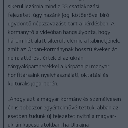
sikerül lezárnia mind a 33 csatlakozási
fejezetet, úgy hazánk jogi kötőerővel bíró
ügydöntő népszavazást tart a kérdésben. A
kormányfő a videóban hangsúlyozta, hogy
három hét alatt sikerült elérnie a kabinetjének,
amit az Orbán-kormánynak hosszú éveken át
nem: áttörést értek el az ukrán
tárgyalópartnerekkel a kárpátaljai magyar
honfitársaink nyelvhasználati, oktatási és
kulturális jogai terén.
„Ahogy azt a magyar kormány és személyesen
én is többször egyértelművé tettük, abban az
esetben tudunk új fejezetet nyitni a magyar-
ukrán kapcsolatokban, ha Ukrajna