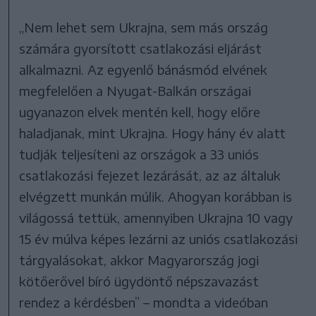
„Nem lehet sem Ukrajna, sem más ország
számára gyorsított csatlakozási eljárást
alkalmazni. Az egyenlő bánásmód elvének
megfelelően a Nyugat-Balkán országai
ugyanazon elvek mentén kell, hogy előre
haladjanak, mint Ukrajna. Hogy hány év alatt
tudják teljesíteni az országok a 33 uniós
csatlakozási fejezet lezárását, az az általuk
elvégzett munkán múlik. Ahogyan korábban is
világossá tettük, amennyiben Ukrajna 10 vagy
15 év múlva képes lezárni az uniós csatlakozási
tárgyalásokat, akkor Magyarország jogi
kötőerővel bíró ügydöntő népszavazást
rendez a kérdésben” – mondta a videóban