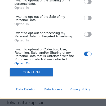
I want to opt-out of the Sharing of my
personal data.
Amennyiben ez megtörténik,
Opted In
úgy a magyar kormány
I want to opt-out of the Sale of my
Personal Data.
hozzájárul, hogy az unió
Opted In
megnyissa az első
I want to opt-out of processing my
csatlakozási tárgyalási
Personal Data for Targeted Advertising.
Opted In
klasztert” – mondta a
I want to opt-out of Collection, Use,
miniszterelnök.
Retention, Sale, and/or Sharing of my
Personal Data that Is Unrelated with the
Hozzátette: ezzel tudják biztosítani, hogy a
Purposes for which it was collected.
Opted Out
bővítési folyamat keretében Ukrajna
CONFIRM
maradéktalanul végrehajtsa a magyar
kisebbség jogai kapcsán tett minden vállalását.
Magyar Péter kijelentette: a magyar kormány
Data Deletion
Data Access
Privacy Policy
álláspontja egyértelmű Ukrajna csatlakozási
folyamata kapcsán.