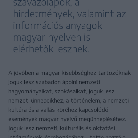
szavazólapok, a
hirdetmények, valamint az
információs anyagok
magyar nyelven is
elérhetők lesznek.
A jövőben a magyar kisebbséghez tartozóknak
joguk lesz szabadon ápolni nemzeti
hagyományaikat, szokásaikat, joguk lesz
nemzeti ünnepeikhez, a történelem, a nemzeti
kultúra és a vallás köréhez kapcsolódó
események magyar nyelvű megünnepléséhez.
Joguk lesz nemzeti, kulturális és oktatási
intézmények létrehozásához – tette hozzá a