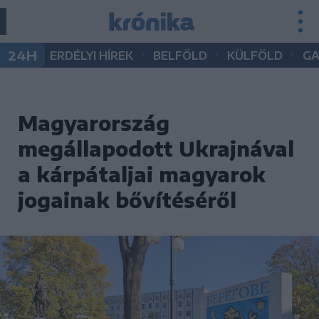
•
•
•
24H
ERDÉLYI HÍREK
BELFÖLD
KÜLFÖLD
G
Magyarország
megállapodott Ukrajnával
a kárpátaljai magyarok
jogainak bővítéséről