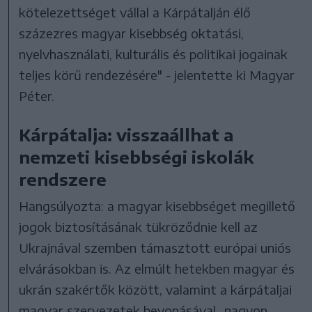
kötelezettséget vállal a Kárpátalján élő
százezres magyar kisebbség oktatási,
nyelvhasználati, kulturális és politikai jogainak
teljes körű rendezésére" - jelentette ki Magyar
Péter.
Kárpátalja: visszaállhat a
nemzeti kisebbségi iskolák
rendszere
Hangsúlyozta: a magyar kisebbséget megillető
jogok biztosításának tükröződnie kell az
Ukrajnával szemben támasztott európai uniós
elvárásokban is. Az elmúlt hetekben magyar és
ukrán szakértők között, valamint a kárpátaljai
magyar szervezetek bevonásával „nagyon