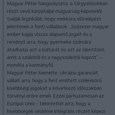
Magyar Péter hangsúlyozta: a tárgyalásokban
részt vevő kárpátaljai magyarság képviselői
tudják leginkább, hogy mekkora előrelépést
jelentenek a fenti vállalások. „Százezer magyar
ember kapja vissza alapvető jogait és a
reményt arra, hogy gyermeke számára
átadhatja azt a kultúrát és azt az identitást,
amit a szüleitől és a nagyszüleitől kapott” –
mondta a kormányfő.
Magyar Péter kiemelte: Ukrajna garanciát
vállalt arra, hogy a fent említett széleskörű
kisebbségi jogokat a következő időszakban
törvényi erőre emeli. Ezzel párhuzamosan az
Európai Unió – tekintettel arra, hogy a
kisebbségek védelme integráns részét képezi