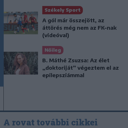
Székely Sport
A gól már összejött, az
áttörés még nem az FK-nak
(videóval)
Nőileg
B. Máthé Zsuzsa: Az élet
„doktoriját” végeztem el az
epilepsziámmal
A rovat további cikkei