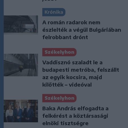
Krónika
A román radarok nem
észlelték a végül Bulgáriában
felrobbant drónt
Székelyhon
Vaddisznó szaladt le a
budapesti metróba, felszállt
az egyik kocsira, majd
kilőtték – videóval
Székelyhon
Baka András elfogadta a
felkérést a köztársasági
elnöki tisztségre