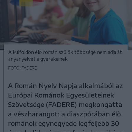
A külföldön élő román szülők többsége nem adja át
anyanyelvét a gyerekeinek
FOTÓ: FADERE
A Román Nyelv Napja alkalmából az
Európai Románok Egyesületeinek
Szövetsége (FADERE) megkongatta
a vészharangot: a diaszpórában élő
románok egynegyede legfeljebb 30