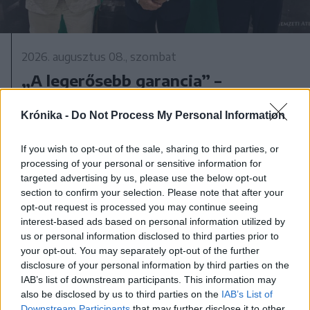
2026. augusztus 08., szombat
„A legerősebb garancia” –
Megnevezte államfőjelöltjét a
Krónika -
Do Not Process My Personal Information
Tisza Párt
If you wish to opt-out of the sale, sharing to third parties, or
processing of your personal or sensitive information for
targeted advertising by us, please use the below opt-out
section to confirm your selection. Please note that after your
opt-out request is processed you may continue seeing
interest-based ads based on personal information utilized by
us or personal information disclosed to third parties prior to
your opt-out. You may separately opt-out of the further
disclosure of your personal information by third parties on the
IAB’s list of downstream participants. This information may
also be disclosed by us to third parties on the
IAB’s List of
Downstream Participants
that may further disclose it to other