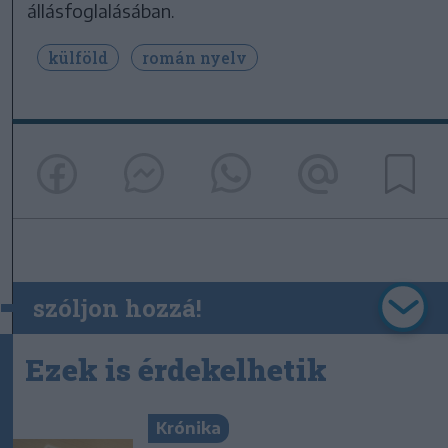
állásfoglalásában.
külföld
román nyelv
szóljon hozzá!
Ezek is érdekelhetik
Krónika