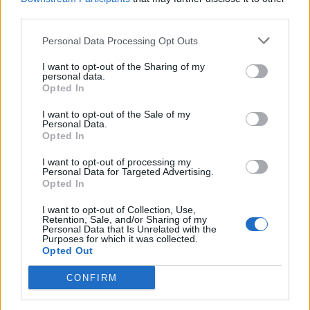
third parties.
Personal Data Processing Opt Outs
I want to opt-out of the Sharing of my
personal data.
Opted In
2026. augusztus 08., szombat
I want to opt-out of the Sale of my
Personal Data.
Putyin egy NATO-tagállam
Opted In
megtámadására készül az amerikai
I want to opt-out of processing my
hírszerzés szerint
Personal Data for Targeted Advertising.
Opted In
I want to opt-out of Collection, Use,
Retention, Sale, and/or Sharing of my
Personal Data that Is Unrelated with the
Purposes for which it was collected.
Opted Out
CONFIRM