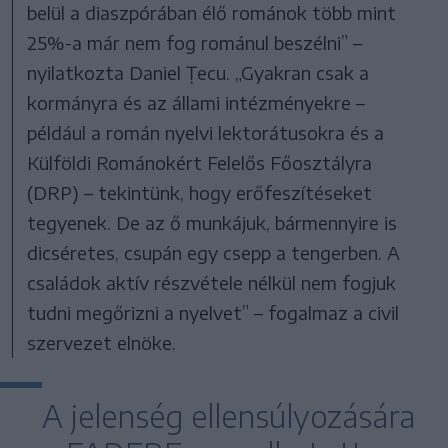
belül a diaszpórában élő románok több mint
25%-a már nem fog románul beszélni” –
nyilatkozta Daniel Țecu. „Gyakran csak a
kormányra és az állami intézményekre –
például a román nyelvi lektorátusokra és a
Külföldi Románokért Felelős Főosztályra
(DRP) – tekintünk, hogy erőfeszítéseket
tegyenek. De az ő munkájuk, bármennyire is
dicséretes, csupán egy csepp a tengerben. A
családok aktív részvétele nélkül nem fogjuk
tudni megőrizni a nyelvet” – fogalmaz a civil
szervezet elnöke.
A jelenség ellensúlyozására