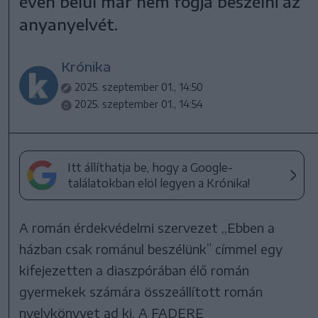
éven belül már nem fogja beszélni az
anyanyelvét.
Krónika
2025. szeptember 01., 14:50
2025. szeptember 01., 14:54
Itt állíthatja be, hogy a Google-
találatokban elöl legyen a Krónika!
A román érdekvédelmi szervezet ,,Ebben a
házban csak románul beszélünk” címmel egy
kifejezetten a diaszpórában élő román
gyermekek számára összeállított román
nyelvkönyvet ad ki. A FADERE