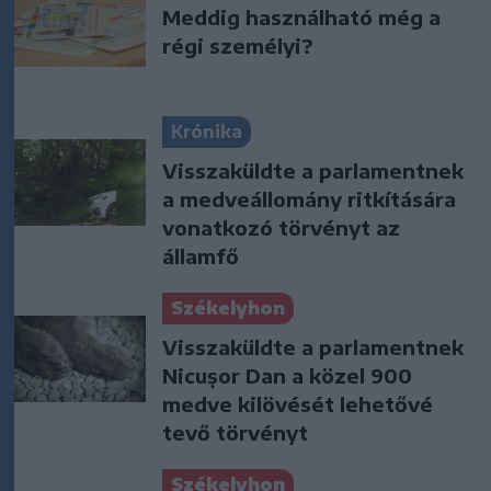
Meddig használható még a
régi személyi?
Krónika
Visszaküldte a parlamentnek
a medveállomány ritkítására
vonatkozó törvényt az
államfő
Székelyhon
Visszaküldte a parlamentnek
Nicușor Dan a közel 900
medve kilövését lehetővé
tevő törvényt
Székelyhon