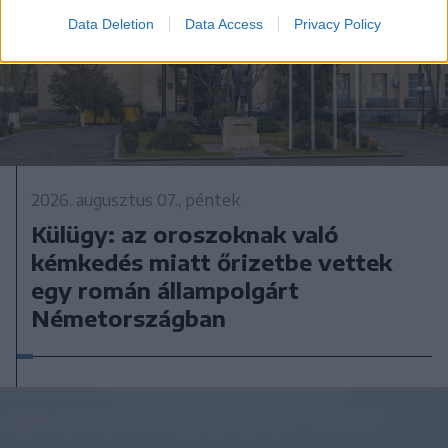
Data Deletion
Data Access
Privacy Policy
2026. augusztus 07., péntek
Külügy: az oroszoknak való
kémkedés miatt őrizetbe vettek
egy román állampolgárt
Németországban