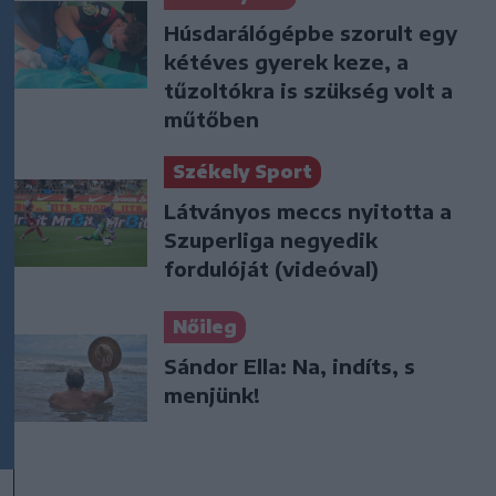
Húsdarálógépbe szorult egy
kétéves gyerek keze, a
tűzoltókra is szükség volt a
műtőben
Székely Sport
Látványos meccs nyitotta a
Szuperliga negyedik
fordulóját (videóval)
Nőileg
Sándor Ella: Na, indíts, s
menjünk!