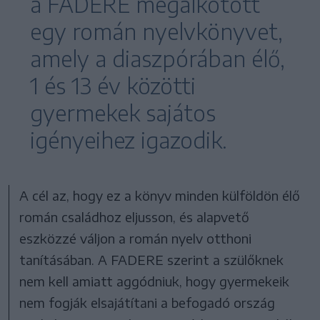
a FADERE megalkotott
egy román nyelvkönyvet,
amely a diaszpórában élő,
1 és 13 év közötti
gyermekek sajátos
igényeihez igazodik.
A cél az, hogy ez a könyv minden külföldön élő
román családhoz eljusson, és alapvető
eszközzé váljon a román nyelv otthoni
tanításában. A FADERE szerint a szülőknek
nem kell amiatt aggódniuk, hogy gyermekeik
nem fogják elsajátítani a befogadó ország