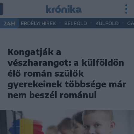
•
•
•
24H
ERDÉLYI HÍREK
BELFÖLD
KÜLFÖLD
G
Kongatják a
vészharangot: a külföldön
élő román szülők
gyerekeinek többsége már
nem beszél románul