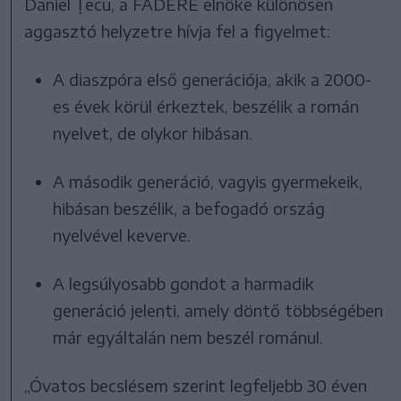
Daniel Țecu, a FADERE elnöke különösen
aggasztó helyzetre hívja fel a figyelmet:
A diaszpóra első generációja, akik a 2000-
es évek körül érkeztek, beszélik a román
nyelvet, de olykor hibásan.
A második generáció, vagyis gyermekeik,
hibásan beszélik, a befogadó ország
nyelvével keverve.
A legsúlyosabb gondot a harmadik
generáció jelenti, amely döntő többségében
már egyáltalán nem beszél románul.
„Óvatos becslésem szerint legfeljebb 30 éven