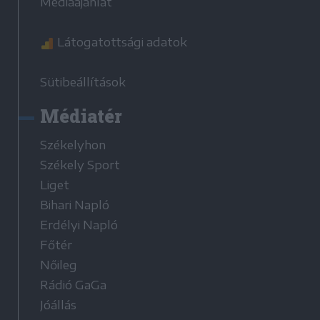
Médiaajánlat
Látogatottsági adatok
Sütibeállítások
Médiatér
Székelyhon
Székely Sport
Liget
Bihari Napló
Erdélyi Napló
Főtér
Nőileg
Rádió GaGa
Jóállás