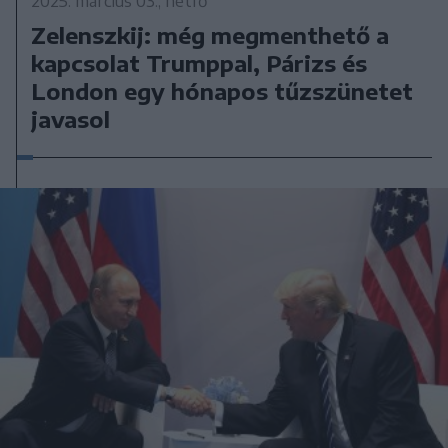
2025. március 03., hétfő
Zelenszkij: még megmenthető a
kapcsolat Trumppal, Párizs és
London egy hónapos tűzszünetet
javasol