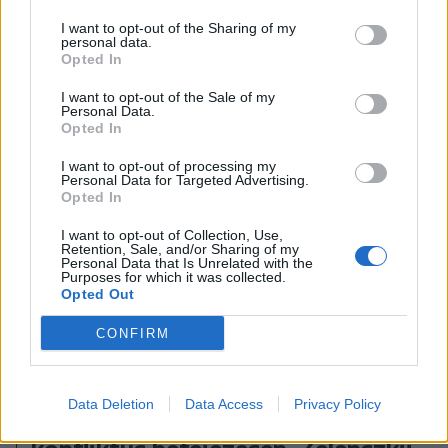
Zelenszkij realitásérzéke
I want to opt-out of the Sharing of my
personal data.
Opted In
I want to opt-out of the Sale of my
Personal Data.
Opted In
I want to opt-out of processing my
Personal Data for Targeted Advertising.
Opted In
I want to opt-out of Collection, Use,
Retention, Sale, and/or Sharing of my
Personal Data that Is Unrelated with the
Purposes for which it was collected.
Opted Out
CONFIRM
2025. március 05., szerda
Data Deletion
Data Access
Privacy Policy
Trump: dolgozom az ukrajnai
konfliktus befejezésén, Zelenszkij