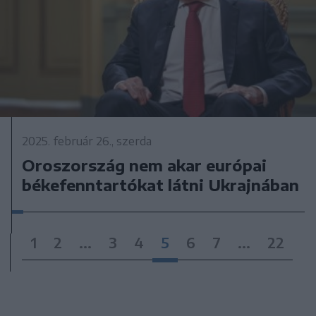
2025. február 26., szerda
Oroszország nem akar európai
békefenntartókat látni Ukrajnában
1
2
...
3
4
5
6
7
...
22