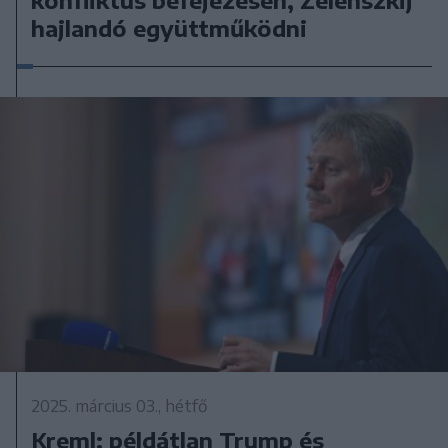
hajlandó együttműködni
2025. március 03., hétfő
Kreml: példátlan Trump és