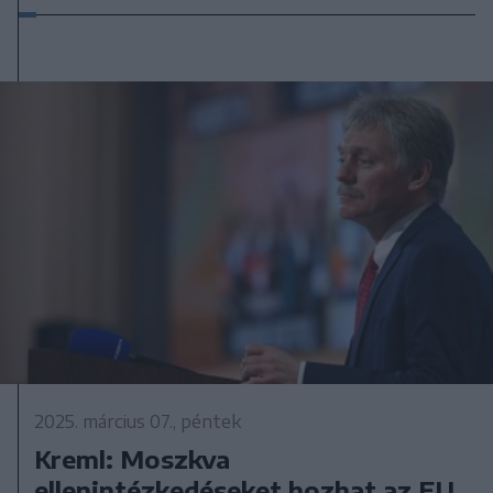
2025. március 07., péntek
Kreml: Moszkva
ellenintézkedéseket hozhat az EU