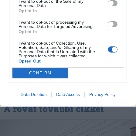
I want to opt-out of the Sale of my
Personal Data.
haza Kőszegről a Godako
Opted In
I want to opt-out of processing my
Personal Data for Targeted Advertising.
Nőileg
Opted In
B. Máthé Zsuzsa: Az élet
I want to opt-out of Collection, Use,
Retention, Sale, and/or Sharing of my
„doktoriját” végeztem el az
Personal Data that Is Unrelated with the
Purposes for which it was collected.
epilepsziámmal
Opted Out
CONFIRM
Data Deletion
Data Access
Privacy Policy
A rovat további cikkei