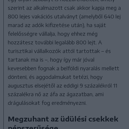
szerint az alkalmazott csak akkor kapja meg a
800 lejes vakációs utalványt (amelyből 640 lej
marad az adók kifizetése után), ha saját
felelősségre vállalja, hogy ehhez még
hozzátesz további legalább 800 lejt. A
turisztikai vállalkozók attól tartottak – és
tartanak ma is –, hogy így már jóval
kevesebben fognak a belföldi nyaralás mellett
dönteni, és aggodalmukat tetézi, hogy
augusztus elsejétől az eddigi 9 százalékról 11
százalékra nő az áfa az ágazatban, ami
drágulásokat fog eredményezni.
Megzuhant az üdülési csekkek
népszerűsége