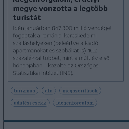
megye vonzotta a legtöbb
turistát
Idén januárban 847 300 millió vendéget
fogadtak a romániai kereskedelmi
szálláshelyeken (beleértve a kiadó
apartmanokat és szobákat is), 10,2
százalékkal többet, mint a múlt év első
hónapjában – közölte az Országos
Statisztikai Intézet (INS).
turizmus
áfa
megszorítások
üdülési csekk
idegenforgalom