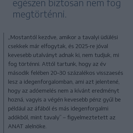
egészen biztosan nem fog
megtörténni.
„Mostantól kezdve, amikor a tavalyi üdülési
csekkek már elfogytak, és 2025-re jóval
kevesebb utalványt adnak ki, nem tudjuk, mi
fog történni. Attól tartunk, hogy az év
második felében 20–30 százalékos visszaesés
lesz a idegenforgalomban, ami azt jelentené,
hogy az adóemelés nem a kívánt eredményt
hozná, vagyis a végén kevesebb pénz gyűl be
például az áfából és más idegenforgalmi
adókból, mint tavaly” – figyelmeztetett az
ANAT alelnöke.