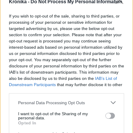
„A legerősebb garancia” –
Krónika -
Do Not Process My Personal Information
Megnevezte államfőjelöltjét
If you wish to opt-out of the sale, sharing to third parties, or
a Tisza Párt
processing of your personal or sensitive information for
targeted advertising by us, please use the below opt-out
Székelyhon
section to confirm your selection. Please note that after your
opt-out request is processed you may continue seeing
Tizenegy település maradhat
interest-based ads based on personal information utilized by
víz nélkül Udvarhelyszéken
us or personal information disclosed to third parties prior to
your opt-out. You may separately opt-out of the further
disclosure of your personal information by third parties on the
IAB’s list of downstream participants. This information may
Székelyhon
also be disclosed by us to third parties on the
IAB’s List of
Húsdarálógépbe szorult egy
Downstream Participants
that may further disclose it to other
third parties.
kétéves gyerek keze, a
tűzoltókra is szükség volt a
Personal Data Processing Opt Outs
műtőben
I want to opt-out of the Sharing of my
personal data.
Székely Sport
Opted In
Aranyérmek sokaságával tért