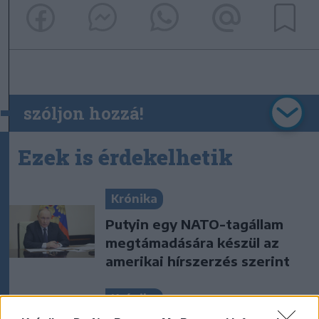
szóljon hozzá!
Ezek is érdekelhetik
Krónika
Putyin egy NATO-tagállam
megtámadására készül az
amerikai hírszerzés szerint
Krónika