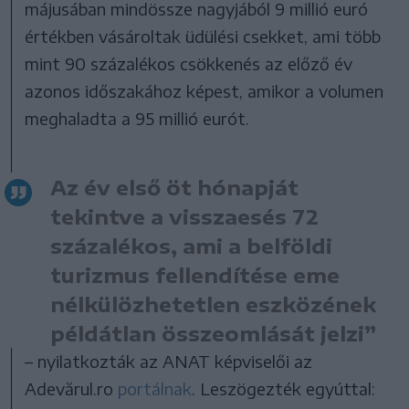
májusában mindössze nagyjából 9 millió euró
értékben vásároltak üdülési csekket, ami több
mint 90 százalékos csökkenés az előző év
azonos időszakához képest, amikor a volumen
meghaladta a 95 millió eurót.
Az év első öt hónapját
tekintve a visszaesés 72
százalékos, ami a belföldi
turizmus fellendítése eme
nélkülözhetetlen eszközének
példátlan összeomlását jelzi”
– nyilatkozták az ANAT képviselői az
Adevărul.ro
portálnak
. Leszögezték egyúttal: