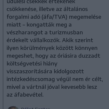
üdülési csekkek értékének
csökkenése, illetve az általános
forgalmi adó (áfa/TVA) megemelése
miatt – kongatták meg a
vészharangot a turizmusban
érdekelt vállalkozók. Akik szerint
ilyen körülmények között könnyen
megeshet, hogy az óriásira duzzadt
költségvetési hiány
visszaszorítására kidolgozott
intézkedéscsomag végül nem ér célt,
mivel a vártnál jóval kevesebb lesz
az áfabevétel.