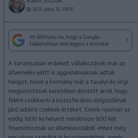
Bálint Eszter
2025. július 13., 08:55
Itt állíthatja be, hogy a Google-
találatokban elöl legyen a Krónika!
A turizmusban érdekelt vállalkozások már az
áfaemelés előtt is aggodalmuknak adtak
hangot, mivel a kormány már a tavalyi év végi
megszorítások keretében döntött arról, hogy
felére csökkenti a közszférában dolgozóknak
járó üdülési csekkek értékét. Ennek nyomán az
eddig 1600 lej helyett mindössze 800 lejt
finanszíroznak az államkasszából, ehhez még
egy olyan szabályt is hozzárendeltek, amely