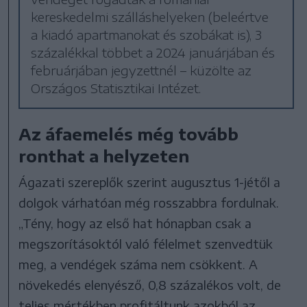
kereskedelmi szálláshelyeken (beleértve
a kiadó apartmanokat és szobákat is), 3
százalékkal többet a 2024 januárjában és
februárjában jegyzettnél – küzölte az
Országos Statisztikai Intézet.
Az áfaemelés még tovább
ronthat a helyzeten
Ágazati szereplők szerint augusztus 1-jétől a
dolgok várhatóan még rosszabbra fordulnak.
„Tény, hogy az első hat hónapban csak a
megszorításoktól való félelmet szenvedtük
meg, a vendégek száma nem csökkent. A
növekedés elenyésző, 0,8 százalékos volt, de
teljes mértékben profitáltunk azokból az