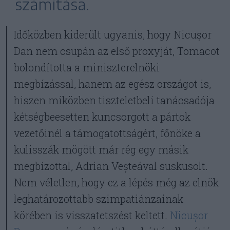
számítása.
Időközben kiderült ugyanis, hogy Nicușor
Dan nem csupán az első proxyját, Tomacot
bolondította a miniszterelnöki
megbízással, hanem az egész országot is,
hiszen miközben tiszteletbeli tanácsadója
kétségbeesetten kuncsorgott a pártok
vezetőinél a támogatottságért, főnöke a
kulisszák mögött már rég egy másik
megbízottal, Adrian Veșteával suskusolt.
Nem véletlen, hogy ez a lépés még az elnök
leghatározottabb szimpatiánzainak
körében is visszatetszést keltett.
Nicușor