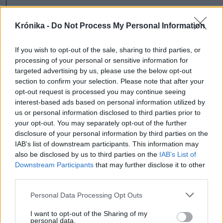
annak ismeretében, hogy
az RMDSZ immár három évtizede
Krónika -
Do Not Process My Personal Information
stratégiai eszközként tekint a bukaresti
If you wish to opt-out of the sale, sharing to third parties, or
kormányban való részvételre,
processing of your personal or sensitive information for
háromszéki vezetői pedig jó kapcsolatot
targeted advertising by us, please use the below opt-out
section to confirm your selection. Please note that after your
ápolnak a Brassó megyei önkormányzat
opt-out request is processed you may continue seeing
elnöki tisztségét ellátó Veșteával,
interest-based ads based on personal information utilized by
us or personal information disclosed to third parties prior to
Romániának sürgősen stabilitásra van
your opt-out. You may separately opt-out of the further
szüksége.
disclosure of your personal information by third parties on the
IAB’s list of downstream participants. This information may
Csakhogy az RMDSZ nem tehette meg,
also be disclosed by us to third parties on the
IAB’s List of
Downstream Participants
that may further disclose it to other
hogy olyan kabinet beiktatását támogatja
third parties.
– és esetleg minisztereket is delegál oda –,
Personal Data Processing Opt Outs
amely az AUR-hoz hasonló szélsőségesen
I want to opt-out of the Sharing of my
nacionalista elveket valló szélsőjobb
personal data.