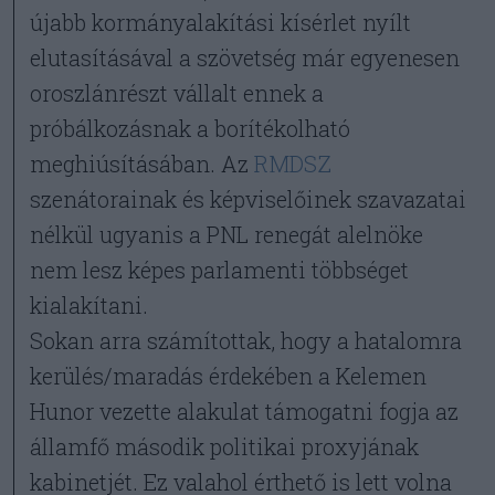
újabb kormányalakítási kísérlet nyílt
elutasításával a szövetség már egyenesen
oroszlánrészt vállalt ennek a
próbálkozásnak a borítékolható
meghiúsításában. Az
RMDSZ
szenátorainak és képviselőinek szavazatai
nélkül ugyanis a PNL renegát alelnöke
nem lesz képes parlamenti többséget
kialakítani.
Sokan arra számítottak, hogy a hatalomra
kerülés/maradás érdekében a Kelemen
Hunor vezette alakulat támogatni fogja az
államfő második politikai proxyjának
kabinetjét. Ez valahol érthető is lett volna