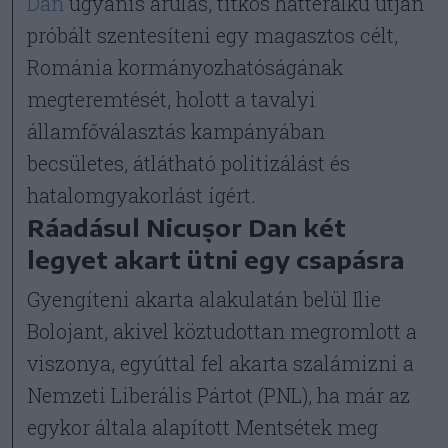
Dan
ugyanis árulás, titkos háttéralku útján
próbált szentesíteni egy magasztos célt,
Románia kormányozhatóságának
megteremtését, holott a tavalyi
államfőválasztás kampányában
becsületes, átlátható politizálást és
hatalomgyakorlást ígért.
Ráadásul Nicușor Dan két
legyet akart ütni egy csapásra
Gyengíteni akarta alakulatán belül Ilie
Bolojant, akivel köztudottan megromlott a
viszonya, egyúttal fel akarta szalámizni a
Nemzeti Liberális Pártot (PNL), ha már az
egykor általa alapított Mentsétek meg