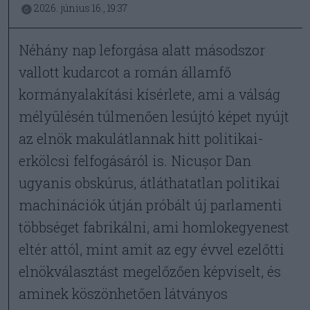
2026. június 16., 19:37
Néhány nap leforgása alatt másodszor
vallott kudarcot a román államfő
kormányalakítási kísérlete, ami a válság
mélyülésén túlmenően lesújtó képet nyújt
az elnök makulátlannak hitt politikai-
erkölcsi felfogásáról is. Nicușor Dan
ugyanis obskúrus, átláthatatlan politikai
machinációk útján próbált új parlamenti
többséget fabrikálni, ami homlokegyenest
eltér attól, mint amit az egy évvel ezelőtti
elnökválasztást megelőzően képviselt, és
aminek köszönhetően látványos