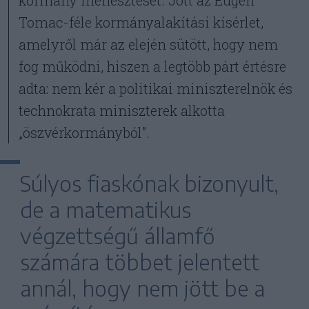
kormány menesztését. Jött az Eugen
Tomac-féle kormányalakítási kísérlet,
amelyről már az elején sütött, hogy nem
fog működni, hiszen a legtöbb párt értésre
adta: nem kér a politikai miniszterelnök és
technokrata miniszterek alkotta
„öszvérkormányból”.
Súlyos fiaskónak bizonyult,
de a matematikus
végzettségű államfő
számára többet jelentett
annál, hogy nem jött be a