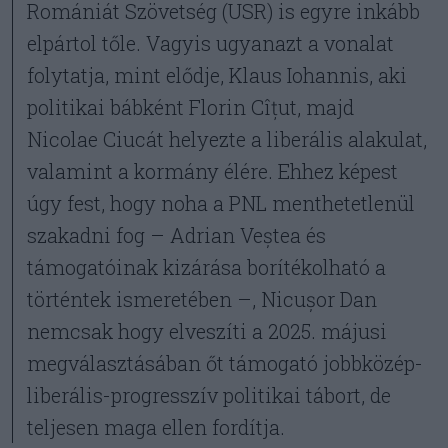
Romániát Szövetség (USR) is egyre inkább
elpártol tőle. Vagyis ugyanazt a vonalat
folytatja, mint elődje, Klaus Iohannis, aki
politikai bábként Florin Cîțut, majd
Nicolae Ciucát helyezte a liberális alakulat,
valamint a kormány élére. Ehhez képest
úgy fest, hogy noha a PNL menthetetlenül
szakadni fog – Adrian Veștea és
támogatóinak kizárása borítékolható a
történtek ismeretében –, Nicușor Dan
nemcsak hogy elveszíti a 2025. májusi
megválasztásában őt támogató jobbközép-
liberális-progresszív politikai tábort, de
teljesen maga ellen fordítja.