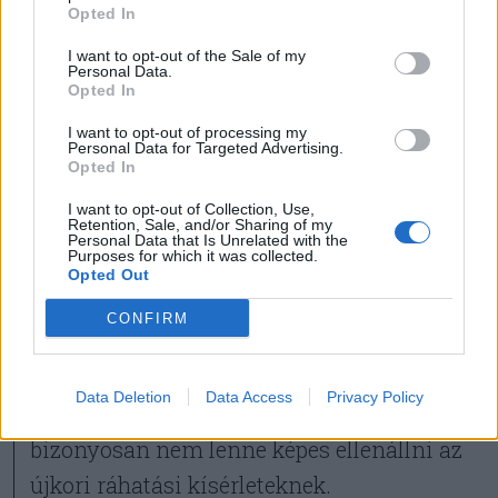
Opted In
törpepártok voksainak köszönhetően
„fogan meg” a törvényhozásban. De
I want to opt-out of the Sale of my
Personal Data.
elsősorban azért nem mehetett bele ebbe a
Opted In
játszmába, mert akkor elismeri, hogy egy
I want to opt-out of processing my
Personal Data for Targeted Advertising.
politikai alakulat engedhet a külső
Opted In
beavatkozásoknak, és ezek alapján hozhat
I want to opt-out of Collection, Use,
Retention, Sale, and/or Sharing of my
döntéseket. Elvégre ebből az következik,
Personal Data that Is Unrelated with the
Purposes for which it was collected.
hogy adott pillanatban abba is belemegy, ki
Opted Out
legyen, illetve ne legyen a párt vezetője;
CONFIRM
hasonló ingerenciáknak már volt szenvedő
alanya az RMDSZ fennállása során, és ha
Data Deletion
Data Access
Privacy Policy
ezt az önállóságát feladta volna,
bizonyosan nem lenne képes ellenállni az
újkori ráhatási kísérleteknek.