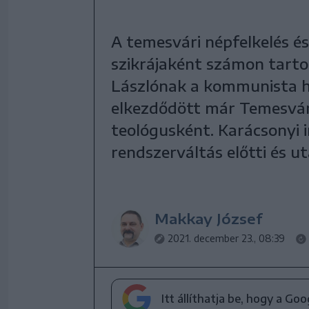
A temesvári népfelkelés és
szikrájaként számon tarto
Lászlónak a kommunista h
elkezdődött már Temesvár e
teológusként. Karácsonyi i
rendszerváltás előtti és u
Makkay József
2021. december 23., 08:39
Itt állíthatja be, hogy a Go