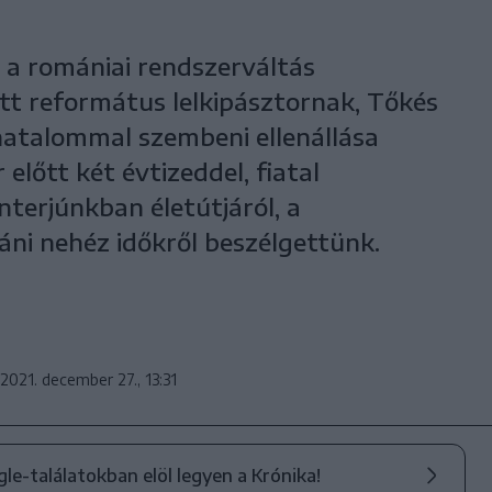
 a romániai rendszerváltás
tt református lelkipásztornak, Tőkés
atalommal szembeni ellenállása
lőtt két évtizeddel, fiatal
nterjúnkban életútjáról, a
táni nehéz időkről beszélgettünk.
2021. december 27., 13:31
ogle-találatokban elöl legyen a Krónika!