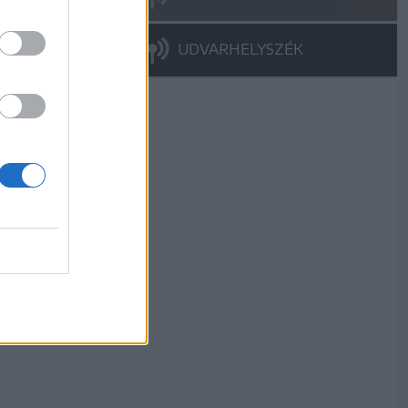
UDVARHELYSZÉK