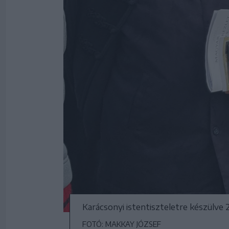
Karácsonyi istentiszteletre készülv
FOTÓ: MAKKAY JÓZSEF