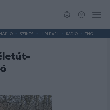
•
•
•
•
 NAPLÓ
SZÍNES
HÍRLEVÉL
RÁDIÓ
ENG
életút-
mó