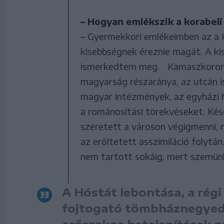
– Hogyan emlékszik a korabel
– Gyermekkori emlékeimben az a K
kisebbségnek éreznie magát. A ki
ismerkedtem meg. Kamaszkoromba
magyarság részaránya, az utcán i
magyar intézmények, az egyházi h
a románosítási törekvéseket. Ké
szeretett a városon végigmenni, 
az erőltetett asszimiláció folytán
nem tartott sokáig, mert szemünk 
A Hóstát lebontása, a rég
fojtogató tömbháznegyed-
erőszakos betelepítések pá