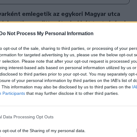
varként emlegetik az egykori Magyar utca
ok ingatlanegyüttesét, ahol hét testvérével
ritka az ilyen népes család?
Do Not Process My Personal Information
oltak, akik a lelkészcsaládokra jellemző
to opt-out of the sale, sharing to third parties, or processing of your per
 tartották a gyermekáldást. A konyhai
formation for targeted advertising by us, please use the below opt-out s
a elpanaszolta, hogy megtörtént, amikor
r selection. Please note that after your opt-out request is processed y
eing interest-based ads based on personal information utilized by us or
 jobb esetben értetlenségben részesült a nyolc
disclosed to third parties prior to your opt-out. You may separately opt-
üleim ebben az elköteleződésükben nem voltak
losure of your personal information by third parties on the IAB’s list of
 vagy a Juhász család szintén népes família volt.
. This information may also be disclosed by us to third parties on the
IA
Participants
that may further disclose it to other third parties.
l igencsak érvényesült. A későbbiekben nagy
, hogy egészen másfajta papi magatartás vált
l Data Processing Opt Outs
ásztor egyaránt kikerült a Tőkés családból. A
o opt-out of the Sharing of my personal data.