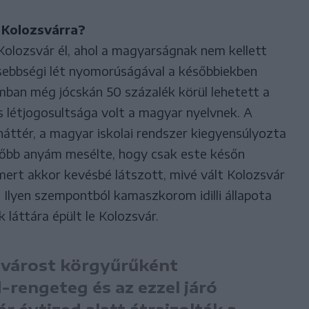
i Kolozsvárra?
olozsvár él, ahol a magyarságnak nem kellett
sebbségi lét nyomorúságával a későbbiekben
n még jócskán 50 százalék körül lehetett a
s létjogosultsága volt a magyar nyelvnek. A
áttér, a magyar iskolai rendszer kiegyensúlyozta
sőbb anyám mesélte, hogy csak este későn
mert akkor kevésbé látszott, mivé vált Kolozsvár
. Ilyen szempontból kamaszkorom idilli állapota
láttára épült le Kolozsvár.
i várost körgyűrűként
rengeteg és az ezzel járó
r évtized alatt átrajzolták a