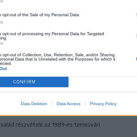
In
kák nagy tábora milyen rendszerességgel
o opt-out of the Sale of my Personal Data.
ozása az élők sorából. Halálukig betöltötték a
In
tuk keresztül érvényesülő kapcsolatok azóta
to opt-out of processing my Personal Data for Targeted
ing.
an ma is együtt van a család, és tovább visszük
In
t tőlük tanultunk. A szoros együvé tartozásra
o opt-out of Collection, Use, Retention, Sale, and/or Sharing
tem. Szerénykedés nélkül mondanám, hogy a
ersonal Data that Is Unrelated with the Purposes for which it
lected.
lyen nem létező kitüntetést, hiszen én
Out
CONFIRM
züleim és testvéreim nélkül
ely a temesvári népfelkeléshez
Data Deletion
Data Access
Privacy Policy
család részvétele az 1989-es temesvári