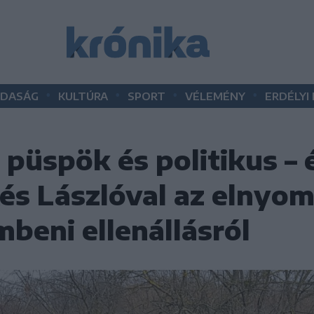
•
•
•
•
DASÁG
KULTÚRA
SPORT
VÉLEMÉNY
ERDÉLYI
, püspök és politikus – 
és Lászlóval az elnyo
beni ellenállásról