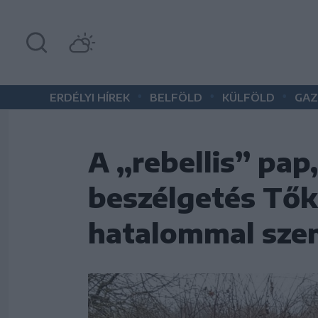
•
•
•
ERDÉLYI HÍREK
BELFÖLD
KÜLFÖLD
GAZ
A „rebellis” pap
beszélgetés Tők
hatalommal szem