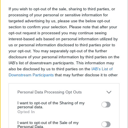
Krónika
If you wish to opt-out of the sale, sharing to third parties, or
Kelta harcos sírjára, hatezer
processing of your personal or sensitive information for
targeted advertising by us, please use the below opt-out
éves település nyomaira
section to confirm your selection. Please note that after your
bukkantak Nagyiklódon
opt-out request is processed you may continue seeing
interest-based ads based on personal information utilized by
Székelyhon
us or personal information disclosed to third parties prior to
your opt-out. You may separately opt-out of the further
Hetek óta először csökkent
disclosure of your personal information by third parties on the
az üzemanyagok ára
IAB’s list of downstream participants. This information may
also be disclosed by us to third parties on the
IAB’s List of
Downstream Participants
that may further disclose it to other
third parties.
Székelyhon
Personal Data Processing Opt Outs
„Óriási csattanás volt” – így
emlékszik vissza a kedd esti
I want to opt-out of the Sharing of my
personal data.
balesetre a csíkszeredai
Opted In
családfő
I want to opt-out of the Sale of my
Personal Data.