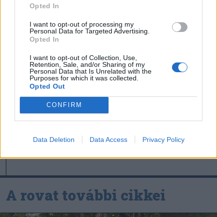
Székely Sport
Opted In
Súlyos veszteség, kilenc
I want to opt-out of processing my
Personal Data for Targeted Advertising.
hónapra eltiltották a Sepsi
Opted In
OSK csapatkapitányát
I want to opt-out of Collection, Use,
Retention, Sale, and/or Sharing of my
Personal Data that Is Unrelated with the
Nőileg
Purposes for which it was collected.
Opted Out
Sándor Ella: Na, indíts, s
menjünk!
CONFIRM
Data Deletion
Data Access
Privacy Policy
A rovat további cikkei