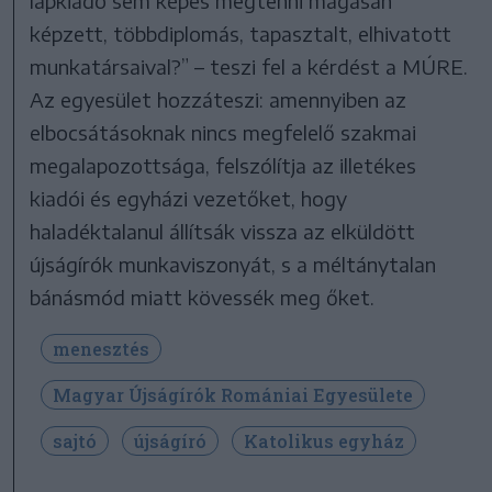
lapkiadó sem képes megtenni magasan
képzett, többdiplomás, tapasztalt, elhivatott
munkatársaival?” – teszi fel a kérdést a MÚRE.
Az egyesület hozzáteszi: amennyiben az
elbocsátásoknak nincs megfelelő szakmai
megalapozottsága, felszólítja az illetékes
kiadói és egyházi vezetőket, hogy
haladéktalanul állítsák vissza az elküldött
újságírók munkaviszonyát, s a méltánytalan
bánásmód miatt kövessék meg őket.
menesztés
Magyar Újságírók Romániai Egyesülete
sajtó
újságíró
Katolikus egyház