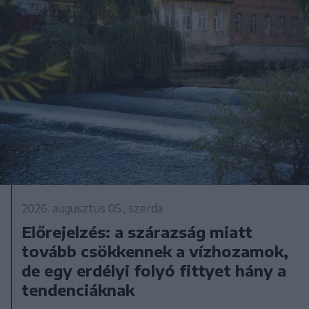
2026. augusztus 05., szerda
Előrejelzés: a szárazság miatt
tovább csökkennek a vízhozamok,
de egy erdélyi folyó fittyet hány a
tendenciáknak