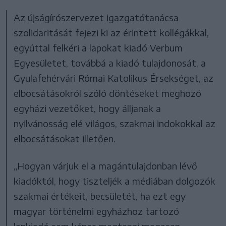
Az újságírószervezet igazgatótanácsa
szolidaritását fejezi ki az érintett kollégákkal,
egyúttal felkéri a lapokat kiadó Verbum
Egyesületet, továbbá a kiadó tulajdonosát, a
Gyulafehérvári Római Katolikus Érsekséget, az
elbocsátásokról szóló döntéseket meghozó
egyházi vezetőket, hogy álljanak a
nyilvánosság elé világos, szakmai indokokkal az
elbocsátásokat illetően.
„Hogyan várjuk el a magántulajdonban lévő
kiadóktól, hogy tiszteljék a médiában dolgozók
szakmai értékeit, becsületét, ha ezt egy
magyar történelmi egyházhoz tartozó