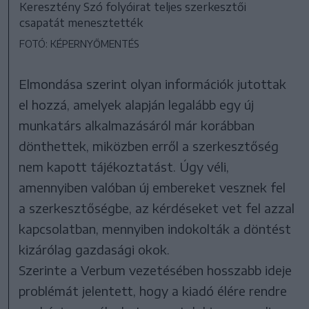
Keresztény Szó folyóirat teljes szerkesztői
csapatát menesztették
FOTÓ: KÉPERNYŐMENTÉS
Elmondása szerint olyan információk jutottak
el hozzá, amelyek alapján legalább egy új
munkatárs alkalmazásáról már korábban
dönthettek, miközben erről a szerkesztőség
nem kapott tájékoztatást. Úgy véli,
amennyiben valóban új embereket vesznek fel
a szerkesztőségbe, az kérdéseket vet fel azzal
kapcsolatban, mennyiben indokolták a döntést
kizárólag gazdasági okok.
Szerinte a Verbum vezetésében hosszabb ideje
problémát jelentett, hogy a kiadó élére rendre