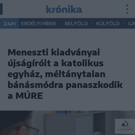
•
•
•
24H
ERDÉLYI HÍREK
BELFÖLD
KÜLFÖLD
G
Meneszti kiadványai
újságíróit a katolikus
egyház, méltánytalan
bánásmódra panaszkodik
a MÚRE