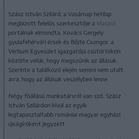
Szász István Szilárd, a Vasárnap hetilap
megbízott felelős szerkesztője a
Maszol
portálnak elmondta, Kovács Gergely
gyulafehérvári érsek és Bőjte Csongor, a
Verbum Egyesület igazgatója csütörtökön
közölte velük, hogy megszűnik az állásuk.
Szerinte a találkozó elején semmi nem utalt
arra, hogy az állásuk veszélyben lenne.
Négy főállású munkatársról van szó. Szász
István Szilárdon kívül az egyik
legtapasztaltabb romániai magyar egyházi
újságíróként jegyzett