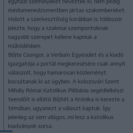
egyházi személyeket neveztek ki, nem pedig
médiamenedzsmentben jártas szakembereket.
Holott a szerkesztőség korábban is többször
jelezte, hogy a szakmai szempontoknak
nagyobb szerepet kellene kapniuk a
működésben.
Bőjte Csongor, a Verbum Egyesület és a kiadó
igazgatója a portál megkeresésére csak annyit
válaszolt, hogy hamarosan közleményt
bocsátanak ki az ügyben. A kolozsvári Szent
Mihály Római Katolikus Plébánia segédlelkészi
teendőit is ellátó Bőjtét a Krónika is kereste a
témában, ugyanezt a választ kaptuk. Így
jelenleg az sem világos, mi lesz a katolikus
kiadványok sorsa.