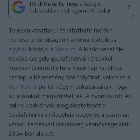
Itt állíthatja be, hogy a Google-
találatokban elöl legyen a Krónika!
Teljesen váratlanul és vitatható módon
menesztette újságíróit a római katolikus
egyház
kiadója, a
Verbum
. A kiadó vezetője
Kovács Gergely gyulafehérvári érsekkel
közösen jelentette be a Vasárnap katolikus
hetilap, a Keresztény Szó folyóirat, valamint a
RomKat.ro
portál négy munkatársának, hogy
az állásukat megszüntették. A nyomtatott és
online kiadványok megjelentetését a
Gyulafehérvári Főegyházmegye és a szatmári,
váradi, temesvári püspökség védnöksége alatt
2004-ben alakult