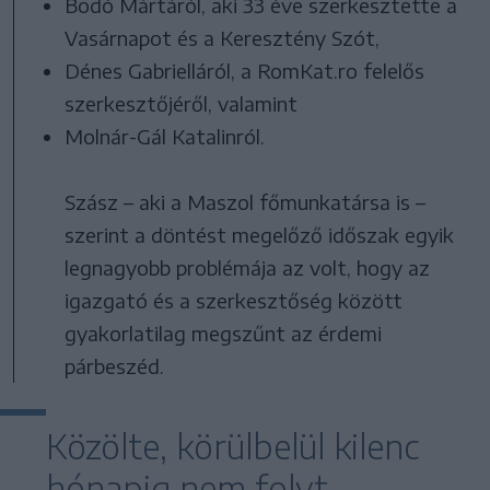
Bodó Mártáról, aki 33 éve szerkesztette a
Vasárnapot és a Keresztény Szót,
Dénes Gabrielláról, a RomKat.ro felelős
szerkesztőjéről, valamint
Molnár-Gál Katalinról.
Szász – aki a Maszol főmunkatársa is –
szerint a döntést megelőző időszak egyik
legnagyobb problémája az volt, hogy az
igazgató és a szerkesztőség között
gyakorlatilag megszűnt az érdemi
párbeszéd.
Közölte, körülbelül kilenc
hónapig nem folyt