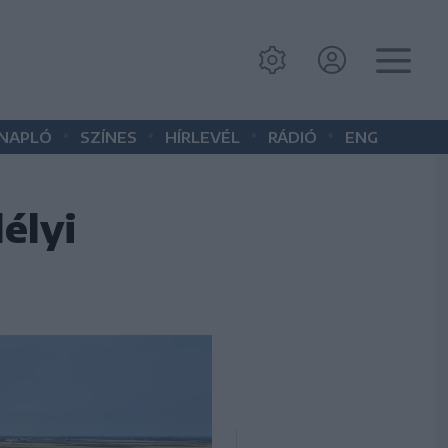
•
•
•
•
 NAPLÓ
SZÍNES
HÍRLEVÉL
RÁDIÓ
ENG
élyi