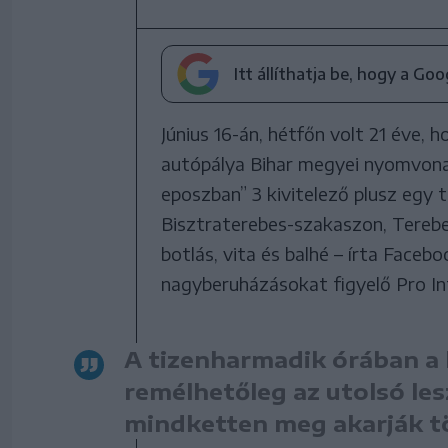
Itt állíthatja be, hogy a Go
Június 16-án, hétfőn volt 21 éve, 
autópálya Bihar megyei nyomvonal
eposzban” 3 kivitelező plusz egy 
Bisztraterebes-szakaszon, Terebe
botlás, vita és balhé – írta Faceb
nagyberuházásokat figyelő Pro In
A tizenharmadik órában a k
remélhetőleg az utolsó les
mindketten meg akarják tö