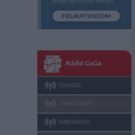
jellegű ajánlatokat küldjön.
Rádió GaGa
CSÍKSZÉK
GYERGYÓSZÉK
HÁROMSZÉK