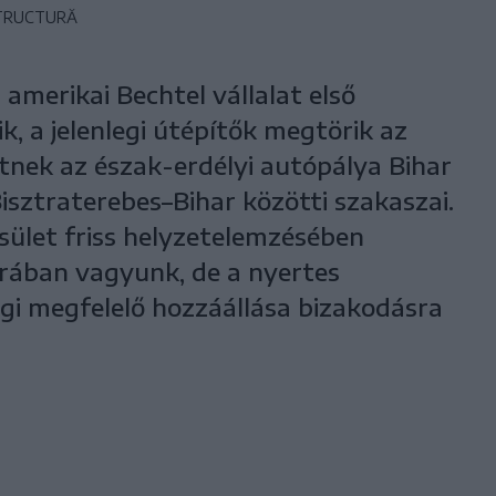
STRUCTURĂ
amerikai Bechtel vállalat első
, a jelenlegi útépítők megtörik az
etnek az észak-erdélyi autópálya Bihar
isztraterebes–Bihar közötti szakaszai.
sület friss helyzetelemzésében
órában vagyunk, de a nyertes
igi megfelelő hozzáállása bizakodásra