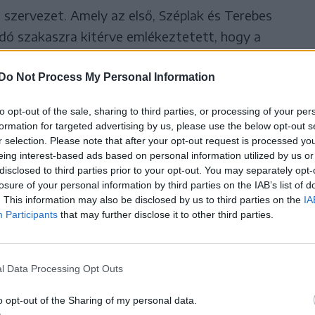
ő szervezet. Amely az első, Széplak és Terebes
dó szakaszra kitérve emlékeztetett, hogy a
ák alá Erbașuval, de a 6 hónapos tervezés
repmunka pedig 2025. január 20-án
kezdődött
, így
Do Not Process My Personal Information
ra tolódott. Ugyanakkor a kivitelező mobilizációja
to opt-out of the sale, sharing to third parties, or processing of your per
erint.
formation for targeted advertising by us, please use the below opt-out s
r selection. Please note that after your opt-out request is processed y
eing interest-based ads based on personal information utilized by us or
en bizakodni lehet, hogy jövő
disclosed to third parties prior to your opt-out. You may separately opt-
losure of your personal information by third parties on the IAB’s list of
l a Bechtel első kapavágása
. This information may also be disclosed by us to third parties on the
IA
Participants
that may further disclose it to other third parties.
k a szakaszt.
l Data Processing Opt Outs
ktját is magában foglalja: az 1,8 kilométeres
o opt-out of the Sharing of my personal data.