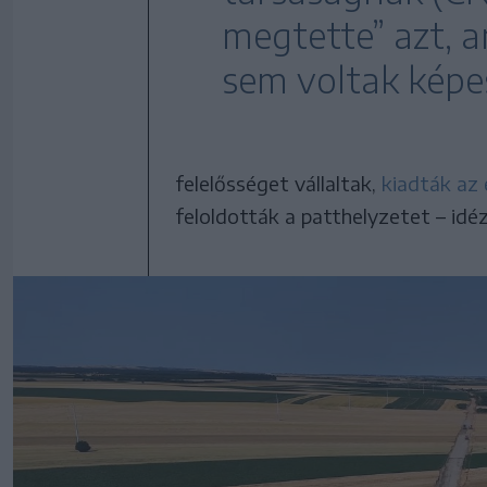
megtette” azt, a
sem voltak képe
felelősséget vállaltak,
kiadták az 
feloldották a patthelyzetet – idéz