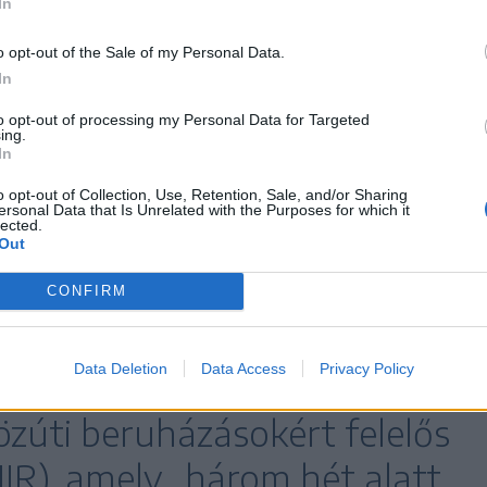
In
tőn ível át, a műtárgyat anno 80 százalékban
 vállalat, amely mindent összevetve 40
o opt-out of the Sale of my Personal Data.
yta ott a sztrádarész építőtelepét.
In
to opt-out of processing my Personal Data for Targeted
 község felé tartó, 28,55 km hosszú folytatás
ing.
In
ában írták alá a szerződést a Preconnal. Ezután
tt, ugyanis a civilek szerint a hatóságok nem
o opt-out of Collection, Use, Retention, Sale, and/or Sharing
ersonal Data that Is Unrelated with the Purposes for which it
lected.
i engedélyt a kivitelező testvércége, a Trameco
Out
indított perek miatt.
CONFIRM
is végén a szakaszt
Data Deletion
Data Access
Privacy Policy
z újonnan létrehozott
özúti beruházásokért felelős
IR), amely „három hét alatt