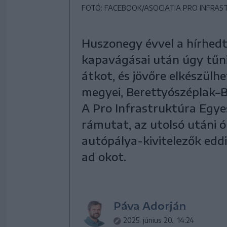
FOTÓ: FACEBOOK/ASOCIAȚIA PRO INFRA
Huszonegy évvel a hírhedt 
kapavágásai után úgy tűnik
átkot, és jövőre elkészülh
megyei, Berettyószéplak–B
A Pro Infrastruktúra Egye
rámutat, az utolsó utáni 
autópálya-kivitelezők edd
ad okot.
Páva Adorján
2025. június 20., 14:24