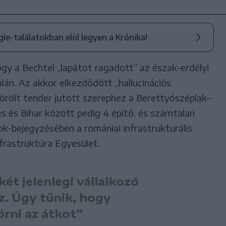
ogle-találatokban elöl legyen a Krónika!
hogy a Bechtel „lapátot ragadott” az észak-erdélyi
án. Az akkor elkezdődött „hallucinációs
törölt tender jutott szerephez a Berettyószéplak–
s és Bihar között pedig 4 építő, és számtalan
ook-bejegyzésében a romániai infrastrukturális
frastruktúra Egyesület.
ét jelenlegi vállalkozó
z. Úgy tűnik, hogy
rni az átkot”