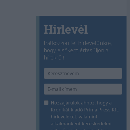
Hírlevél
Iratkozzon fel hírlevelünkre,
hogy elsőként értesüljön a
hírekről!
Hozzájárulok ahhoz, hogy a
Krónikát kiadó Príma Press Kft.
hírleveleket, valamint
alkalmanként kereskedelmi