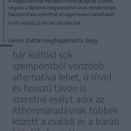
A nagyszalontai Herdeló Patrik újságírás szakos
végzős a diploma megszerzése után mindenképp
hasznosítani szeretné az egyetemen tanultakat
FOTÓ: HERDELÓ PATRIK ARCHÍVUMA
Gencsi Zoltán megfogalmazta, hogy
bár külföld sok
szempontból vonzóbb
alternatíva lehet, ő rövid
és hosszú távon is
szeretne esélyt adni az
itthonmaradásnak többek
között a családi és a baráti