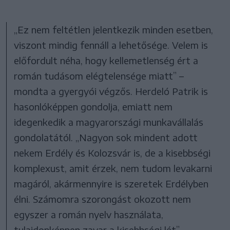
„Ez nem feltétlen jelentkezik minden esetben,
viszont mindig fennáll a lehetősége. Velem is
előfordult néha, hogy kellemetlenség ért a
román tudásom elégtelensége miatt” –
mondta a gyergyói végzős. Herdeló Patrik is
hasonlóképpen gondolja, emiatt nem
idegenkedik a magyarországi munkavállalás
gondolatától. „Nagyon sok mindent adott
nekem Erdély és Kolozsvár is, de a kisebbségi
komplexust, amit érzek, nem tudom levakarni
magáról, akármennyire is szeretek Erdélyben
élni. Számomra szorongást okozott nem
egyszer a román nyelv használata,
tulajdonképpen zavar a kisebbségi lét” –