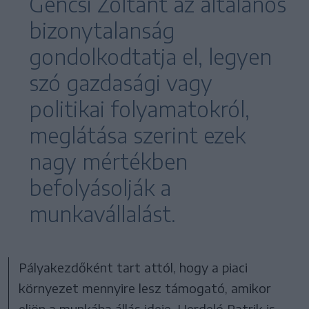
Gencsi Zoltánt az általános
bizonytalanság
gondolkodtatja el, legyen
szó gazdasági vagy
politikai folyamatokról,
meglátása szerint ezek
nagy mértékben
befolyásolják a
munkavállalást.
Pályakezdőként tart attól, hogy a piaci
környezet mennyire lesz támogató, amikor
eljön a munkába állás ideje. Herdeló Patrik is