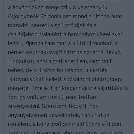
a továbbiakat, megoszlik a véleményük.
Györgydeák Szidónia azt mondja: itthon akar
maradni, szereti a szülőföldjét és a
családjához, valamint a barátaihoz közel akar
lenni. „Kipróbáltam már a külföldi munkát, a
német-osztrák-svájci hármas határnál fekvő
Lindauban, ahol almát szedtem, nem volt
nehéz, de ott sincs kolbászból a kerítés.
Nagyon sokat kellett spórolnom ahhoz, hogy
megérje. Emellett az idegennyelv elsajátítása is
fontos volt, ami nélkül nem tudtam
érvényesülni. Szeretem, hogy itthon
anyanyelvemen beszélhetek, tanulhatok,
remélem, a közeljövőben majd Székelyföldön
taníthatok magyarul, ahogyan én is tanultam