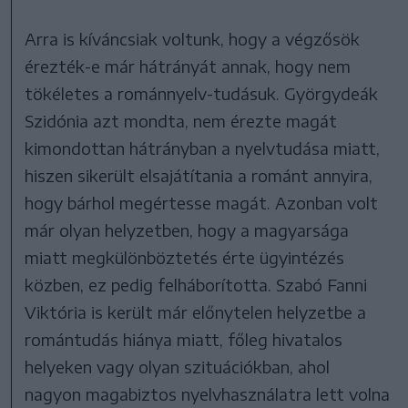
Arra is kíváncsiak voltunk, hogy a végzősök
érezték-e már hátrányát annak, hogy nem
tökéletes a románnyelv-tudásuk. Györgydeák
Szidónia azt mondta, nem érezte magát
kimondottan hátrányban a nyelvtudása miatt,
hiszen sikerült elsajátítania a románt annyira,
hogy bárhol megértesse magát. Azonban volt
már olyan helyzetben, hogy a magyarsága
miatt megkülönböztetés érte ügyintézés
közben, ez pedig felháborította. Szabó Fanni
Viktória is került már előnytelen helyzetbe a
romántudás hiánya miatt, főleg hivatalos
helyeken vagy olyan szituációkban, ahol
nagyon magabiztos nyelvhasználatra lett volna