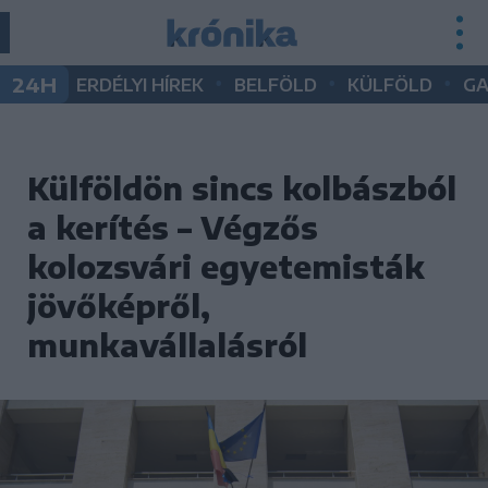
•
•
•
24H
ERDÉLYI HÍREK
BELFÖLD
KÜLFÖLD
G
Külföldön sincs kolbászból
a kerítés – Végzős
kolozsvári egyetemisták
jövőképről,
munkavállalásról