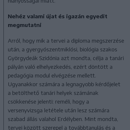
hiányosságai miatt.
Nehéz valami újat és igazán egyedit
megmutatni
Arról, hogy mik a tervei a diploma megszerzése
után, a gyergyószentmiklósi, biológia szakos
Györgydeák Szidónia azt mondta, célja a tanári
pályán való elhelyezkedés, ezért döntött a
pedagógia modul elvégzése mellett.
Ugyanakkor számára a legnagyobb kérdőjelet
a betölthető tanári helyek számának
csökkenése jelenti: reméli, hogy a
versenyvizsga letétele után lesz számára
szabad állás valahol Erdélyben. Mint mondta,
tervei között szerepel a továbbtanulás és a