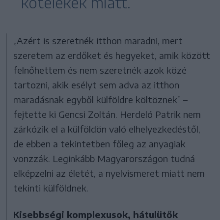
kötelékek miatt.
„Azért is szeretnék itthon maradni, mert
szeretem az erdőket és hegyeket, amik között
felnőhettem és nem szeretnék azok közé
tartozni, akik esélyt sem adva az itthon
maradásnak egyből külföldre költöznek” –
fejtette ki Gencsi Zoltán. Herdeló Patrik nem
zárkózik el a külföldön való elhelyezkedéstől,
de ebben a tekintetben főleg az anyagiak
vonzzák. Leginkább Magyarországon tudná
elképzelni az életét, a nyelvismeret miatt nem
tekinti külföldnek.
Kisebbségi komplexusok, hátulütők