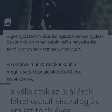
A gyergyószentmiklósi, biológia szakos Györgydeák
Szidónia célja a tanári pályán való elhelyezkedés
FOTÓ: GYÖRGYDEÁK SZIDÓNIA ARCHÍVUMA
A romániai munkáltatók inkább a
megüresedett pozíciók betöltésére
törekszenek,
a vállalatok az új állások
létrehozását visszafogják,
emiatt több éves