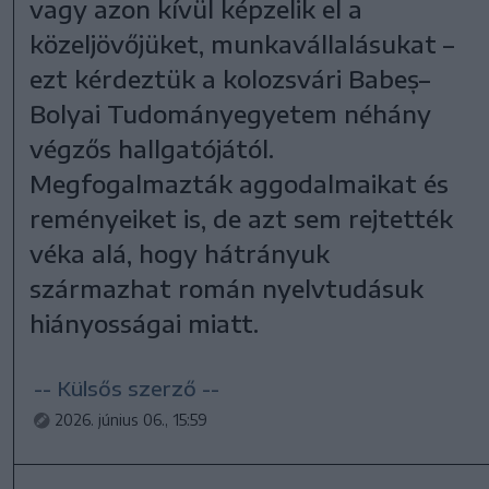
vagy azon kívül képzelik el a
közeljövőjüket, munkavállalásukat –
ezt kérdeztük a kolozsvári Babeș–
Bolyai Tudományegyetem néhány
végzős hallgatójától.
Megfogalmazták aggodalmaikat és
reményeiket is, de azt sem rejtették
véka alá, hogy hátrányuk
származhat román nyelvtudásuk
hiányosságai miatt.
-- Külsős szerző --
2026. június 06., 15:59