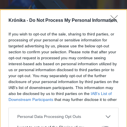
Krónika -
Do Not Process My Personal Information
If you wish to opt-out of the sale, sharing to third parties, or
processing of your personal or sensitive information for
targeted advertising by us, please use the below opt-out
section to confirm your selection. Please note that after your
opt-out request is processed you may continue seeing
interest-based ads based on personal information utilized by
Az egyetem elvégzése után egyesek Erdélyben
us or personal information disclosed to third parties prior to
szeretnének maradni, mások szerencsét
your opt-out. You may separately opt-out of the further
próbálnának külföldön
disclosure of your personal information by third parties on the
FOTÓ: TUCHILUȘ ALEX
IAB’s list of downstream participants. This information may
also be disclosed by us to third parties on the
IAB’s List of
Downstream Participants
that may further disclose it to other
Természetesen arról is beszélgettünk, hogy mi
third parties.
tölti el aggodalommal leginkább őket
Personal Data Processing Opt Outs
jövőjükkel kapcsolatban. Györgydeák Szidónia