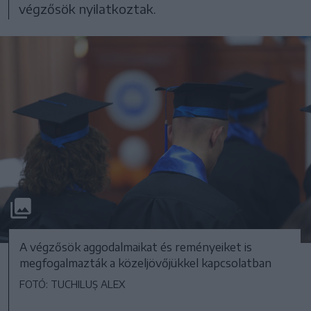
végzősök nyilatkoztak.
A végzősök aggodalmaikat és reményeiket is
megfogalmazták a közeljövőjükkel kapcsolatban
FOTÓ: TUCHILUȘ ALEX