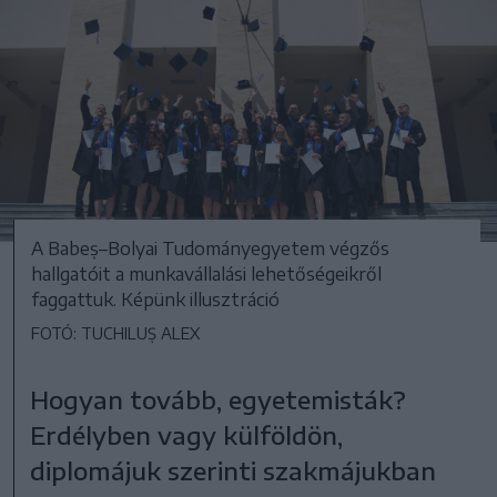
A Babeș–Bolyai Tudományegyetem végzős
hallgatóit a munkavállalási lehetőségeikről
faggattuk. Képünk illusztráció
FOTÓ: TUCHILUȘ ALEX
Hogyan tovább, egyetemisták?
Erdélyben vagy külföldön,
diplomájuk szerinti szakmájukban