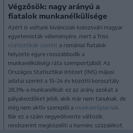
Végzősök: nagy arányú a
fiatalok munkanélkülisége
Azért is voltunk kíváncsiak kolozsvári magyar
egyetemisták véleményére, mert a friss
statisztikák szerint
a romániai fiatalok
helyzete egyre rosszabbodik a
munkanélküliségi ráta szempontjából. Az
Országos Statisztikai Intézet (INS) májusi
adatai szerint a 15–24 év közötti korosztály
28,3%-a munkanélküli: ez az arány azokat a
pályakezdőket jelöli, akik már nem tanulnak, de
még nem aktív szereplői a
munkaerőpiacnak
.
Bár ez a szám negyedévente változik,
rendszerint megközelíti a harminc százalékot.