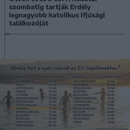
szombatig tartják Erdély
legnagyobb katolikus ifjúsági
találkozóját