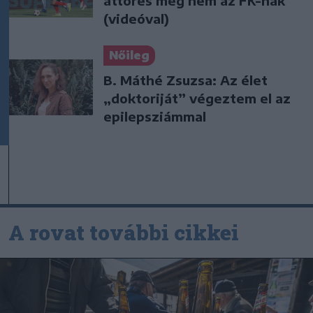
áttörés még nem az FK-nak
(videóval)
Nőileg
B. Máthé Zsuzsa: Az élet
„doktoriját” végeztem el az
epilepsziámmal
A rovat további cikkei