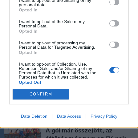
I want to opt-out of the Sharing of my
tart, mint nálunk. Melyik
personal data.
Opted In
jobb?
I want to opt-out of the Sale of my
Personal Data.
Székelyhon
Opted In
Vaddisznó szaladt le a
I want to opt-out of processing my
budapesti metróba, felszállt
Personal Data for Targeted Advertising.
Opted In
az egyik kocsira, majd
kilőtték – videóval
I want to opt-out of Collection, Use,
Retention, Sale, and/or Sharing of my
Personal Data that Is Unrelated with the
Székelyhon
Purposes for which it was collected.
Opted Out
Hétvégén is folytatódik a
gázolaj árának csökkenése
CONFIRM
Data Deletion
Data Access
Privacy Policy
Székely Sport
A gól már összejött, az