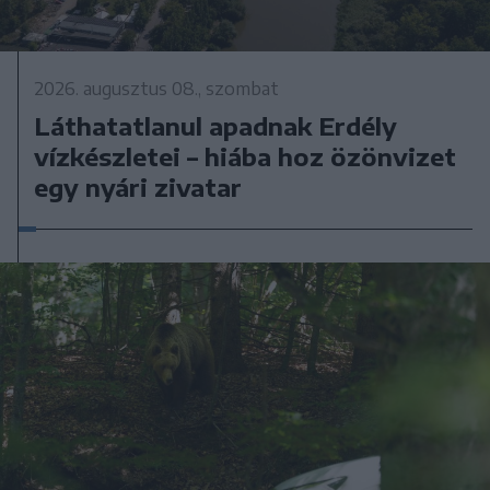
2026. augusztus 08., szombat
Láthatatlanul apadnak Erdély
vízkészletei – hiába hoz özönvizet
egy nyári zivatar