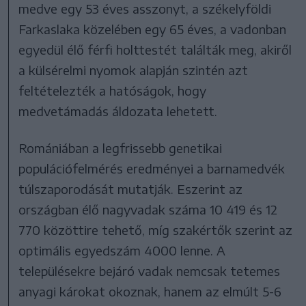
medve egy 53 éves asszonyt, a székelyföldi
Farkaslaka közelében egy 65 éves, a vadonban
egyedül élő férfi holttestét találták meg, akiről
a külsérelmi nyomok alapján szintén azt
feltételezték a hatóságok, hogy
medvetámadás áldozata lehetett.
Romániában a legfrissebb genetikai
populációfelmérés eredményei a barnamedvék
túlszaporodását mutatják. Eszerint az
országban élő nagyvadak száma 10 419 és 12
770 közöttire tehető, míg szakértők szerint az
optimális egyedszám 4000 lenne. A
településekre bejáró vadak nemcsak tetemes
anyagi károkat okoznak, hanem az elmúlt 5-6