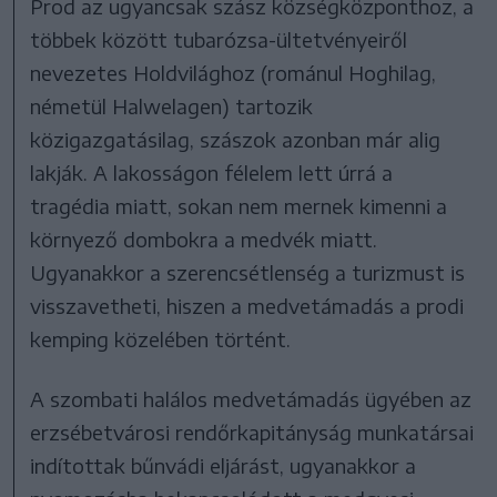
Prod az ugyancsak szász községközponthoz, a
többek között tubarózsa-ültetvényeiről
nevezetes Holdvilághoz (románul Hoghilag,
németül Halwelagen) tartozik
közigazgatásilag, szászok azonban már alig
lakják. A lakosságon félelem lett úrrá a
tragédia miatt, sokan nem mernek kimenni a
környező dombokra a medvék miatt.
Ugyanakkor a szerencsétlenség a turizmust is
visszavetheti, hiszen a medvetámadás a prodi
kemping közelében történt.
A szombati halálos medvetámadás ügyében az
erzsébetvárosi rendőrkapitányság munkatársai
indítottak bűnvádi eljárást, ugyanakkor a