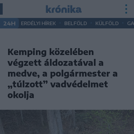
•
•
•
24H
ERDÉLYI HÍREK
BELFÖLD
KÜLFÖLD
G
Kemping közelében
végzett áldozatával a
medve, a polgármester a
„túlzott” vadvédelmet
okolja