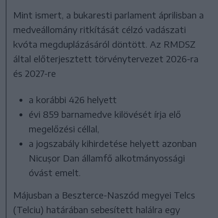
Mint ismert, a bukaresti parlament áprilisban a
medveállomány ritkítását célzó vadászati
kvóta megduplázásáról döntött. Az RMDSZ
által előterjesztett törvénytervezet 2026-ra
és 2027-re
a korábbi 426 helyett
évi 859 barnamedve kilövését írja elő
megelőzési céllal,
a jogszabály kihirdetése helyett azonban
Nicușor Dan államfő alkotmányossági
óvást emelt.
Májusban a Beszterce-Naszód megyei Telcs
(Telciu) határában sebesített halálra egy