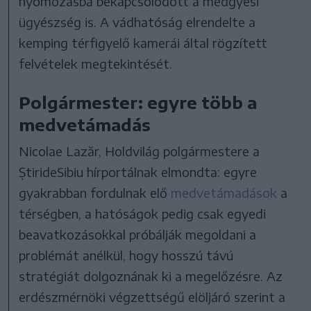
nyomozásba bekapcsolódott a medgyesi
ügyészség is. A vádhatóság elrendelte a
kemping térfigyelő kamerái által rögzített
felvételek megtekintését.
Polgármester: egyre több a
medvetámadás
Nicolae Lazăr, Holdvilág polgármestere a
ȘtirideSibiu hírportálnak elmondta: egyre
gyakrabban fordulnak elő
medvetámadások
a
térségben, a hatóságok pedig csak egyedi
beavatkozásokkal próbálják megoldani a
problémát anélkül, hogy hosszú távú
stratégiát dolgoznának ki a megelőzésre. Az
erdészmérnöki végzettségű elöljáró szerint a