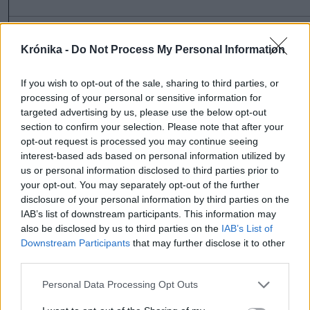
Krónika -
Do Not Process My Personal Information
1 hozzászólás
If you wish to opt-out of the sale, sharing to third parties, or
processing of your personal or sensitive information for
targeted advertising by us, please use the below opt-out
Ezek is érdekelhetik
section to confirm your selection. Please note that after your
opt-out request is processed you may continue seeing
interest-based ads based on personal information utilized by
Krónika
us or personal information disclosed to third parties prior to
„A legerősebb garancia” –
your opt-out. You may separately opt-out of the further
disclosure of your personal information by third parties on the
Megnevezte államfőjelöltjét
IAB’s list of downstream participants. This information may
a Tisza Párt
also be disclosed by us to third parties on the
IAB’s List of
Downstream Participants
that may further disclose it to other
Krónika
third parties.
Nyári szünidő: több
Personal Data Processing Opt Outs
országban szinte fele annyit