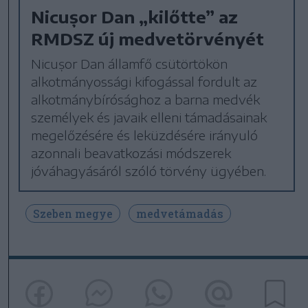
Nicușor Dan „kilőtte” az
RMDSZ új medvetörvényét
Nicușor Dan államfő csütörtökön
alkotmányossági kifogással fordult az
alkotmánybírósághoz a barna medvék
személyek és javaik elleni támadásainak
megelőzésére és leküzdésére irányuló
azonnali beavatkozási módszerek
jóváhagyásáról szóló törvény ügyében.
Szeben megye
medvetámadás