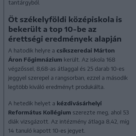
tantárgyból.
Öt székelyföldi középiskola is
bekerült a top 10-be az
érettségi eredmények alapján
A hatodik helyre a
csíkszeredai Márton
Áron Főgimnázium
került. Az iskola 168
végzőssel, 8,68-as átlaggal és 25 darab 10-es
jeggyel szerepel a rangsorban, ezzel a második
legtöbb kiváló eredményt produkálta.
A hetedik helyet a
kézdivásárhelyi
Református Kollégium
szerezte meg, ahol 53
diák vizsgázott. Az intézmény átlaga 8,42, míg
14 tanuló kapott 10-es jegyet.