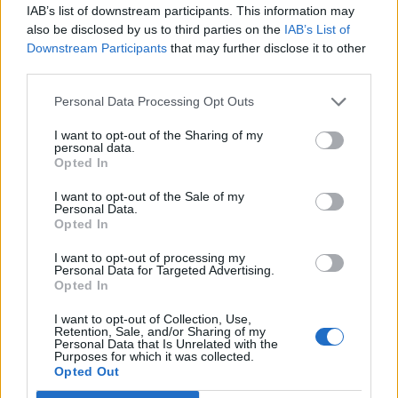
IAB’s list of downstream participants. This information may
also be disclosed by us to third parties on the
IAB’s List of
Downstream Participants
that may further disclose it to other
third parties.
Personal Data Processing Opt Outs
I want to opt-out of the Sharing of my
personal data.
Opted In
I want to opt-out of the Sale of my
Personal Data.
Opted In
I want to opt-out of processing my
2026. augusztus 07., péntek
Personal Data for Targeted Advertising.
Opted In
Visszaküldte a parlamentnek a
I want to opt-out of Collection, Use,
medveállomány ritkítására
Retention, Sale, and/or Sharing of my
Personal Data that Is Unrelated with the
vonatkozó törvényt az államfő
Purposes for which it was collected.
Opted Out