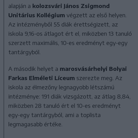
alapján a
kolozsvári János Zsigmond
Unitárius Kollégium
végzett az első helyen.
Az intézményből 55 diák érettségizett, az
iskola 9,16-os átlagot ért el, miközben 13 tanuló
szerzett maximális, 10-es eredményt egy-egy
tantárgyból.
A második helyet a
marosvásárhelyi Bolyai
Farkas Elméleti Líceum
szerezte meg. Az
iskola az élmezőny legnagyobb létszámú
intézménye: 191 diák vizsgázott, az átlag 8,84,
miközben 28 tanuló ért el 10-es eredményt
egy-egy tantárgyból, ami a toplista
legmagasabb értéke.