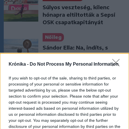
Súlyos veszteség, kilenc
hónapra eltiltották a Sepsi
OSK csapatkapitányát
Nőileg
Sándor Ella: Na, indíts, s
menjünk!
Krónika -
Do Not Process My Personal Information
If you wish to opt-out of the sale, sharing to third parties, or
processing of your personal or sensitive information for
targeted advertising by us, please use the below opt-out
section to confirm your selection. Please note that after your
opt-out request is processed you may continue seeing
A rovat további cikkei
interest-based ads based on personal information utilized by
us or personal information disclosed to third parties prior to
your opt-out. You may separately opt-out of the further
disclosure of your personal information by third parties on the