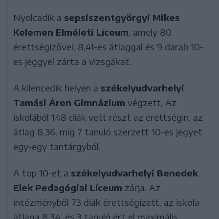
Nyolcadik a
sepsiszentgyörgyi Mikes
Kelemen Elméleti Líceum
, amely 80
érettségizővel, 8,41-es átlaggal és 9 darab 10-
es jeggyel zárta a vizsgákat.
A kilencedik helyen a
székelyudvarhelyi
Tamási Áron Gimnázium
végzett. Az
iskolából 148 diák vett részt az érettségin, az
átlag 8,36, míg 7 tanuló szerzett 10-es jegyet
egy-egy tantárgyból.
A top 10-et a
székelyudvarhelyi Benedek
Elek Pedagógiai Líceum
zárja. Az
intézményből 73 diák érettségizett, az iskola
átlaga 8,34, és 3 tanuló ért el maximális