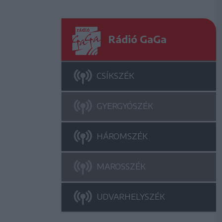
Rádió GaGa
CSÍKSZÉK
GYERGYÓSZÉK
HÁROMSZÉK
MAROSSZÉK
UDVARHELYSZÉK