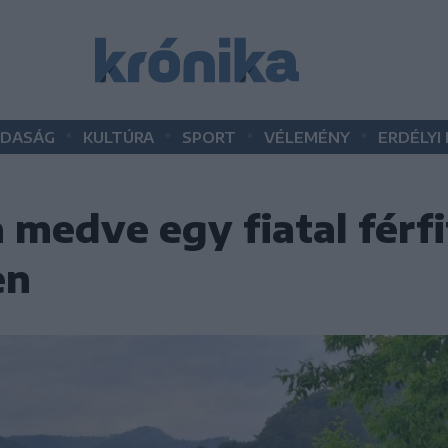
•
•
•
•
DASÁG
KULTÚRA
SPORT
VÉLEMÉNY
ERDÉLYI
a medve egy fiatal férfi
en