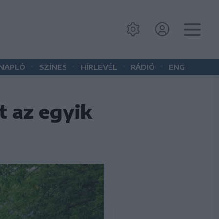
•
•
•
•
 NAPLÓ
SZÍNES
HÍRLEVÉL
RÁDIÓ
ENG
t az egyik