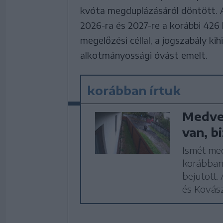
kvóta megduplázásáról döntött. 
2026-ra és 2027-re a korábbi 426 
megelőzési céllal, a jogszabály ki
alkotmányossági óvást emelt.
korábban írtuk
Medve
van, b
Ismét med
korábban
bejutott
és Kovász