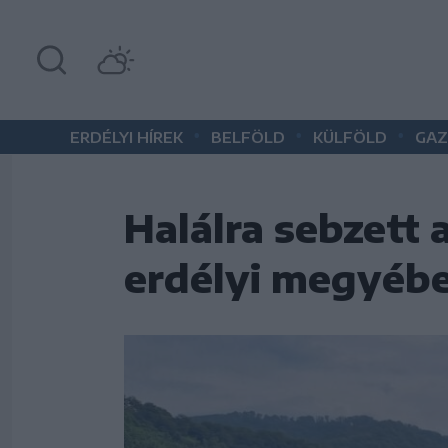
•
•
•
ERDÉLYI HÍREK
BELFÖLD
KÜLFÖLD
GAZ
Halálra sebzett 
erdélyi megyéb