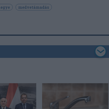
megye
medvetámadás