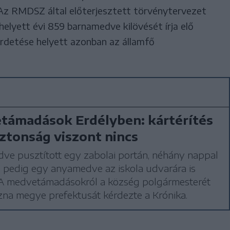
Az RMDSZ által előterjesztett törvénytervezet
helyett évi 859 barnamedve kilövését írja elő
hirdetése helyett azonban az államfő
támadások Erdélyben: kártérítés
iztonság viszont nincs
ve pusztított egy zabolai portán, néhány nappal
 pedig egy anyamedve az iskola udvarára is
. A medvetámadásokról a község polgármesterét
na megye prefektusát kérdezte a Krónika.