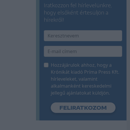
Iratkozzon fel hírlevelünkre,
hogy elsőként értesüljön a
hírekről!
Hozzájárulok ahhoz, hogy a
Krónikát kiadó Príma Press Kft.
hírleveleket, valamint
alkalmanként kereskedelmi
jellegű ajánlatokat küldjön.