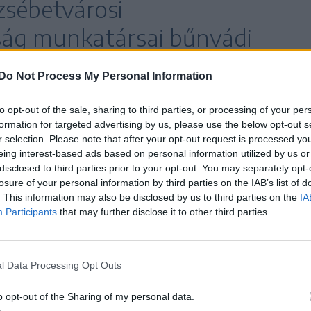
zsébetvárosi
ság munkatársai bűnvádi
ak.
Do Not Process My Personal Information
to opt-out of the sale, sharing to third parties, or processing of your per
formation for targeted advertising by us, please use the below opt-out s
oldvilág (Hoghilag) polgármestere az Adevărul
r selection. Please note that after your opt-out request is processed y
akrabban fordulnak elő medvetámadások a
eing interest-based ads based on personal information utilized by us or
disclosed to third parties prior to your opt-out. You may separately opt-
k egyedi beavatkozásokkal próbálják megoldani a
losure of your personal information by third parties on the IAB’s list of
ávú stratégiát dolgoznának ki a megelőzésre.
. This information may also be disclosed by us to third parties on the
IA
Participants
that may further disclose it to other third parties.
ljáró szerint a medvepopuláció szabályozására
ek és táplálkozási területeinek tényleges
l Data Processing Opt Outs
edvepopuláció jelentősen meghaladja azon
vék élnek és táplálkoznak – vélekedett a
o opt-out of the Sharing of my personal data.