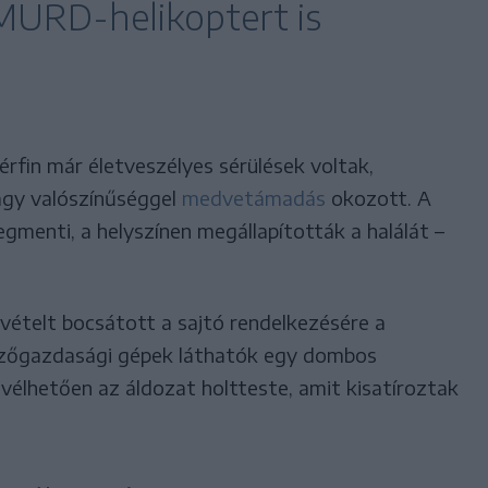
SMURD-helikoptert is
rfin már életveszélyes sérülések voltak,
agy valószínűséggel
medvetámadás
okozott. A
egmenti, a helyszínen megállapították a halálát –
ételt bocsátott a sajtó rendelkezésére a
mezőgazdasági gépek láthatók egy dombos
 vélhetően az áldozat holtteste, amit kisatíroztak