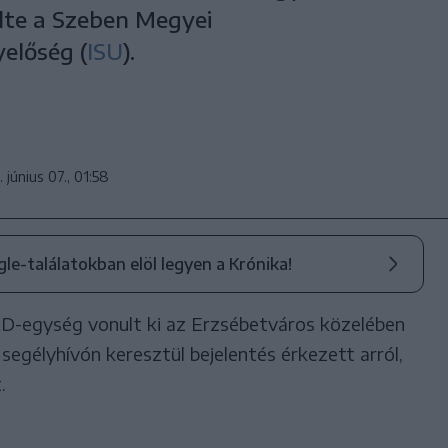
ölte a Szeben Megyei
előség (
ISU
).
 június 07., 01:58
ogle-találatokban elöl legyen a Krónika!
D-egység vonult ki az Erzsébetváros közelében
 segélyhívón keresztül bejelentés érkezett arról,
.