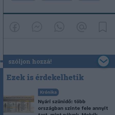
szóljon hozzá!
Ezek is érdekelhetik
Krónika
Nyári szünidő: több
országban szinte fele annyit
tart, mint nálunk. Melyik