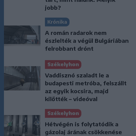
jobb?
Krónika
A román radarok nem
észlelték a végül Bulgáriában
felrobbant drónt
Székelyhon
Vaddisznó szaladt le a
budapesti metróba, felszállt
az egyik kocsira, majd
kilőtték – videóval
Székelyhon
Hétvégén is folytatódik a
gázolaj árának csökkenése