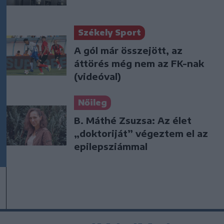
Székely Sport
A gól már összejött, az
áttörés még nem az FK-nak
(videóval)
Nőileg
B. Máthé Zsuzsa: Az élet
„doktoriját” végeztem el az
epilepsziámmal