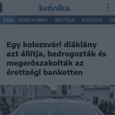
•
•
•
24H
ERDÉLYI HÍREK
BELFÖLD
KÜLFÖLD
G
Egy kolozsvári diáklány
azt állítja, bedrogozták és
megerőszakolták az
érettségi banketten