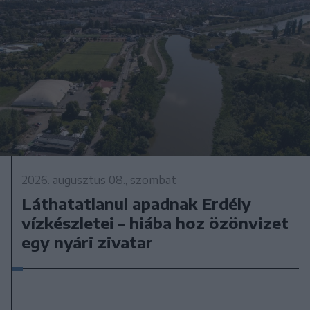
2026. augusztus 08., szombat
Láthatatlanul apadnak Erdély
vízkészletei – hiába hoz özönvizet
egy nyári zivatar