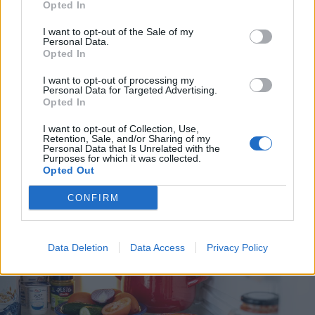
Opted In
I want to opt-out of the Sale of my
Personal Data.
Opted In
2026. augusztus 09., vasárnap
TikTokon terjesztett rémhír miatt
I want to opt-out of processing my
Personal Data for Targeted Advertising.
támadtak mentősökre egy erdélyi
Opted In
településen
I want to opt-out of Collection, Use,
Retention, Sale, and/or Sharing of my
Personal Data that Is Unrelated with the
Purposes for which it was collected.
Opted Out
CONFIRM
Data Deletion
Data Access
Privacy Policy