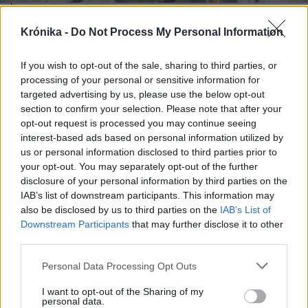
2026. augusztus 09., vasárnap
Krónika -
Do Not Process My Personal Information
Asztal alá isszuk a világot – Miért
vagyunk világelsők az
If you wish to opt-out of the sale, sharing to third parties, or
processing of your personal or sensitive information for
alkoholfogyasztásban?
targeted advertising by us, please use the below opt-out
section to confirm your selection. Please note that after your
opt-out request is processed you may continue seeing
interest-based ads based on personal information utilized by
us or personal information disclosed to third parties prior to
your opt-out. You may separately opt-out of the further
disclosure of your personal information by third parties on the
IAB’s list of downstream participants. This information may
also be disclosed by us to third parties on the
IAB’s List of
Downstream Participants
that may further disclose it to other
third parties.
Personal Data Processing Opt Outs
I want to opt-out of the Sharing of my
personal data.