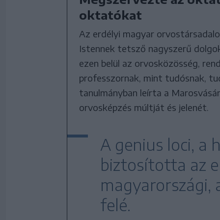
oktatókat
Az erdélyi magyar orvostársadalom
Istennek tetsző nagyszerű dolgok
ezen belül az orvosközösség, ren
professzornak, mint tudósnak, tu
tanulmányban leírta a Marosvásár
orvosképzés múltját és jelenét.
A genius loci, a
biztosította az e
magyarországi, 
felé.