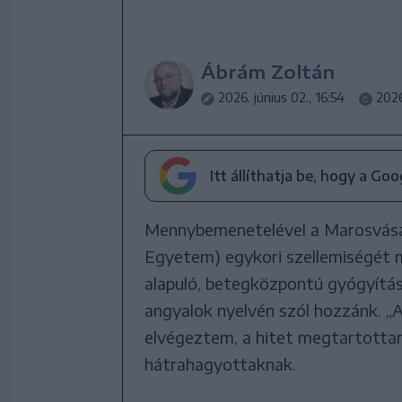
Ábrám Zoltán
2026. június 02., 16:54
2026
Itt állíthatja be, hogy a Go
Mennybemenetelével a Marosvásár
Egyetem) egykori szellemiségét 
alapuló, betegközpontú gyógyítás
angyalok nyelvén szól hozzánk. 
elvégeztem, a hitet megtartottam”
hátrahagyottaknak.