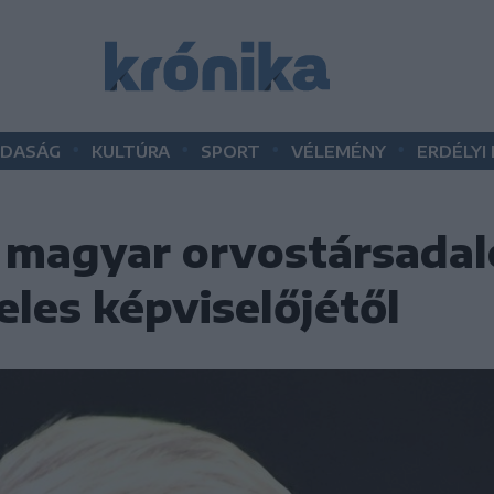
•
•
•
•
DASÁG
KULTÚRA
SPORT
VÉLEMÉNY
ERDÉLYI
i magyar orvostársada
jeles képviselőjétől