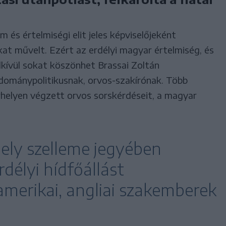
 és értelmiségi elit jeles képviselőjeként
at művelt. Ezért az erdélyi magyar értelmiség, és
dkívül sokat köszönhet Brassai Zoltán
dománypolitikusnak, orvos-szakírónak. Több
helyen végzett orvos sorskérdéseit, a magyar
 hely szelleme jegyében
rdélyi hídfőállást
amerikai, angliai szakemberek