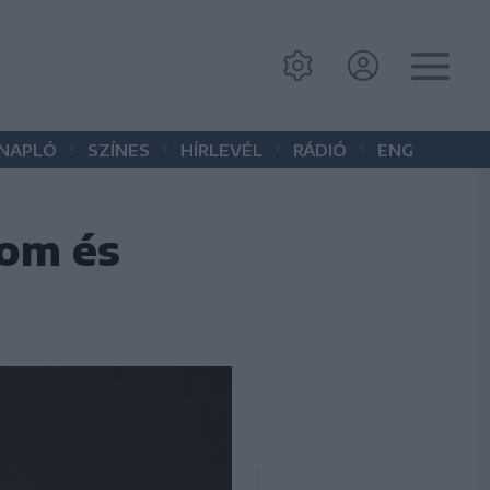
•
•
•
•
 NAPLÓ
SZÍNES
HÍRLEVÉL
RÁDIÓ
ENG
lom és