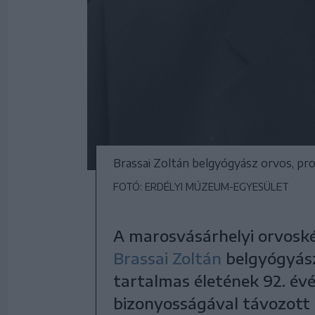
Brassai Zoltán belgyógyász orvos, pr
FOTÓ: ERDÉLYI MÚZEUM-EGYESÜLET
A marosvásárhelyi orvosk
Brassai Zoltán
belgyógyász
tartalmas életének 92. évéb
bizonyosságával távozott 