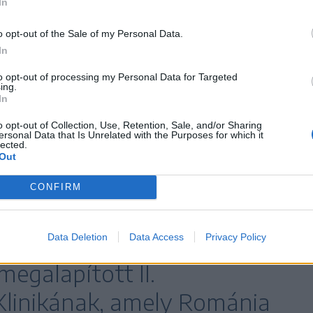
In
o opt-out of the Sale of my Personal Data.
tt az akkori Marosvásárhelyi Orvosi és
In
d hét éves kényszerkitérőt követően a
to opt-out of processing my Personal Data for Targeted
ndre professzor mellett kezdte oktatói pályáját.
ing.
In
Klinikán kardiovaszkuláris területre
o opt-out of Collection, Use, Retention, Sale, and/or Sharing
 marosvásárhelyi angiológiai iskolát, és
ersonal Data that Is Unrelated with the Purposes for which it
lected.
az érrendszeri betegségek gyógyítása terén
Out
iós tevékenysége közül kimagaslik a Springer kiadó
CONFIRM
ia, angiológia című szakkönyve.
t követően vezetője lett az
Data Deletion
Data Access
Privacy Policy
megalapított II.
Klinikának, amely Románia