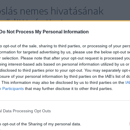
oslás nemes hivatásának
gődött, és tiszta
megvívta a maga harcát az
Do Not Process My Personal Information
tás túlélése és megtartása
to opt-out of the sale, sharing to third parties, or processing of your per
formation for targeted advertising by us, please use the below opt-out s
r selection. Please note that after your opt-out request is processed y
eing interest-based ads based on personal information utilized by us or
disclosed to third parties prior to your opt-out. You may separately opt-
losure of your personal information by third parties on the IAB’s list of
. This information may also be disclosed by us to third parties on the
IA
tevékenységén, orvosi példamutatásán és tanári
Participants
that may further disclose it to other third parties.
állalásáért és követendő emberi tartásáért is
eresztyénsége mellett nehéz időkben is gerincesen
l Data Processing Opt Outs
o opt-out of the Sharing of my personal data.
és oktatói tevékenység, orvosi