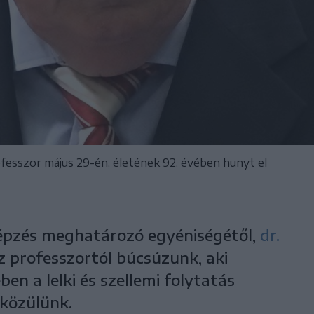
ofesszor május 29-én, életének 92. évében hunyt el
épzés meghatározó egyéniségétől,
dr.
 professzortól búcsúzunk, aki
en a lelki és szellemi folytatás
közülünk.