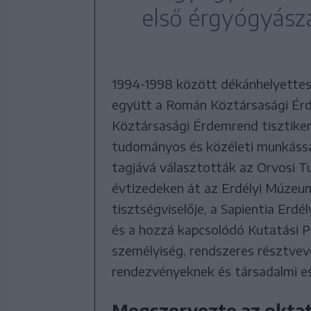
első érgyógyászat
1994-1998 között dékánhelyettese
együtt a Román Köztársasági Érd
Köztársasági Érdemrend tisztiker
tudományos és közéleti munkáss
tagjává választották az Orvosi 
évtizedeken át az Erdélyi Múzeu
tisztségviselője, a Sapientia Er
és a hozzá kapcsolódó Kutatási P
személyiség, rendszeres résztvevő
rendezvényeknek és társadalmi 
Megszervezte az oktatás