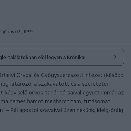
. június 02., 16:59
ogle-találatokban elöl legyen a Krónika!
helyi Orvosi és Gyógyszerészeti Intézet (később
meghatározó, a szakavatott és a szereteten
t képviselő orvos-tanár társaival együtt immár az
„Ama nemes harcot megharcoltam, futásomat
 – Pál apostol szavaival üzen nekünk, ideig-óráig