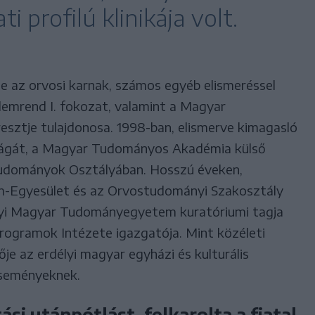
i profilú klinikája volt.
 az orvosi karnak, számos egyéb elismeréssel
emrend I. fokozat, valamint a Magyar
esztje tulajdonosa. 1998-ban, elismerve kimagasló
ágát, a Magyar Tudományos Akadémia külső
Tudományok Osztályában. Hosszú éveken,
m-Egyesület és az Orvostudományi Szakosztály
délyi Magyar Tudományegyetem kuratóriumi tagja
rogramok Intézete igazgatója. Mint közéleti
je az erdélyi magyar egyházi és kulturális
eseményeknek.
i utánpótlást, felkarolta a fiatal