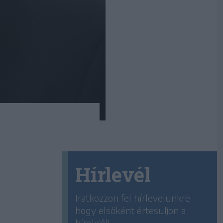
Hírlevél
Iratkozzon fel hírlevelünkre,
hogy elsőként értesüljön a
hírekről!