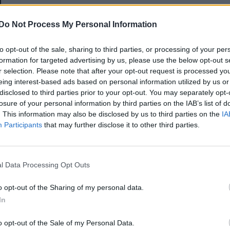
E-mail-cím
Do Not Process My Personal Information
to opt-out of the sale, sharing to third parties, or processing of your per
Jelszó
formation for targeted advertising by us, please use the below opt-out s
r selection. Please note that after your opt-out request is processed y
eing interest-based ads based on personal information utilized by us or
disclosed to third parties prior to your opt-out. You may separately opt-
Elfelejtette a jelszavát?
losure of your personal information by third parties on the IAB’s list of
. This information may also be disclosed by us to third parties on the
IA
Participants
that may further disclose it to other third parties.
BEJELENTKEZÉS
Regisztráció
l Data Processing Opt Outs
o opt-out of the Sharing of my personal data.
In
o opt-out of the Sale of my Personal Data.