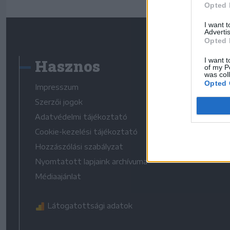
Opted 
I want 
Advertis
Opted 
Hasznos
I want t
of my P
was col
Opted 
Impresszum
Szerzői jogok
Adatvédelmi tájékoztató
Cookie-kezelési tájékoztató
Hozzászólási szabályzat
Nyomtatott lapjaink archívuma
Médiaajánlat
Látogatottsági adatok