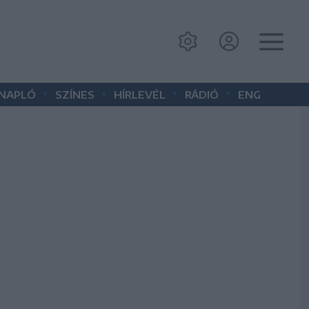
•
•
•
•
 NAPLÓ
SZÍNES
HÍRLEVÉL
RÁDIÓ
ENG