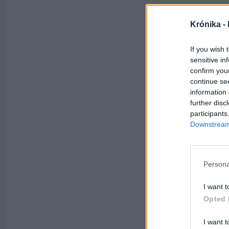
Krónika -
If you wish 
sensitive in
confirm you
continue se
information 
further disc
participants
Downstream 
Persona
I want t
Opted 
I want t