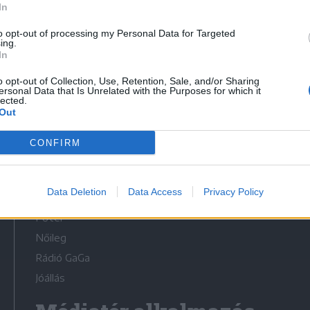
In
to opt-out of processing my Personal Data for Targeted
ing.
In
o opt-out of Collection, Use, Retention, Sale, and/or Sharing
Médiatér
ersonal Data that Is Unrelated with the Purposes for which it
lected.
Out
Székelyhon
Székely Sport
CONFIRM
Liget
Bihari Napló
Data Deletion
Data Access
Privacy Policy
Erdélyi Napló
Főtér
Nőileg
Rádió GaGa
Jóállás