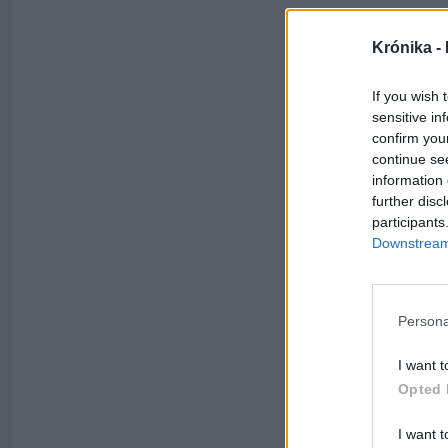
Krónika -
If you wish 
sensitive in
confirm you
continue se
information 
further disc
participants
Downstream 
Persona
I want t
Opted 
I want t