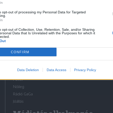
In
to opt-out of processing my Personal Data for Targeted
ing.
In
o opt-out of Collection, Use, Retention, Sale, and/or Sharing
Médiatér
ersonal Data that Is Unrelated with the Purposes for which it
lected.
Out
Székelyhon
Székely Sport
CONFIRM
Liget
Bihari Napló
Data Deletion
Data Access
Privacy Policy
Erdélyi Napló
Főtér
Nőileg
Rádió GaGa
Jóállás