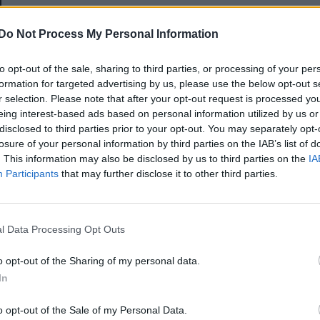
E-mail-cím
Do Not Process My Personal Information
to opt-out of the sale, sharing to third parties, or processing of your per
Jelszó
formation for targeted advertising by us, please use the below opt-out s
r selection. Please note that after your opt-out request is processed y
eing interest-based ads based on personal information utilized by us or
disclosed to third parties prior to your opt-out. You may separately opt-
Elfelejtette a jelszavát?
losure of your personal information by third parties on the IAB’s list of
. This information may also be disclosed by us to third parties on the
IA
Participants
that may further disclose it to other third parties.
BEJELENTKEZÉS
Regisztráció
l Data Processing Opt Outs
o opt-out of the Sharing of my personal data.
In
o opt-out of the Sale of my Personal Data.