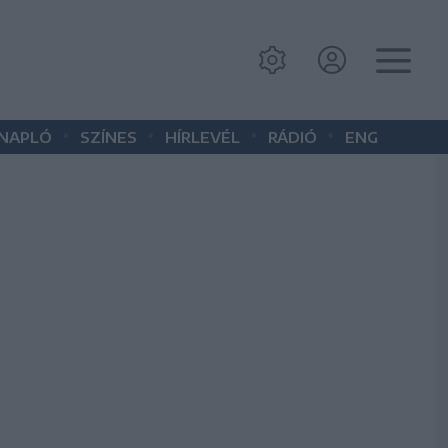
•
•
•
•
 NAPLÓ
SZÍNES
HÍRLEVÉL
RÁDIÓ
ENG