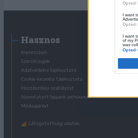
Opted 
I want 
Advertis
Opted 
Hasznos
I want t
of my P
was col
Opted 
Impresszum
Szerzői jogok
Adatvédelmi tájékoztató
Cookie-kezelési tájékoztató
Hozzászólási szabályzat
Nyomtatott lapjaink archívuma
Médiaajánlat
Látogatottsági adatok