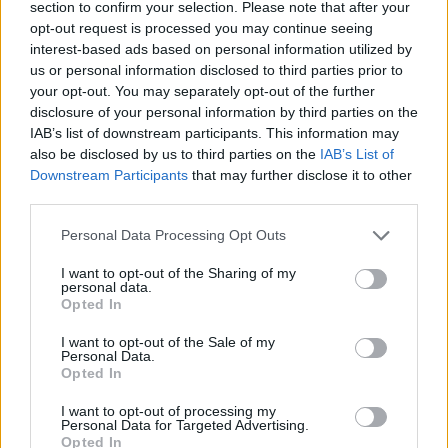
section to confirm your selection. Please note that after your
opt-out request is processed you may continue seeing
interest-based ads based on personal information utilized by
Hasznos
us or personal information disclosed to third parties prior to
your opt-out. You may separately opt-out of the further
Impresszum
disclosure of your personal information by third parties on the
Szerzői jogok
IAB’s list of downstream participants. This information may
also be disclosed by us to third parties on the
IAB’s List of
Adatvédelmi tájékoztató
Downstream Participants
that may further disclose it to other
Cookie-kezelési tájékoztató
third parties.
Hozzászólási szabályzat
Personal Data Processing Opt Outs
Nyomtatott lapjaink archívuma
Médiaajánlat
I want to opt-out of the Sharing of my
personal data.
Opted In
Látogatottsági adatok
I want to opt-out of the Sale of my
Personal Data.
Opted In
Sütibeállítások
I want to opt-out of processing my
Médiatér
Personal Data for Targeted Advertising.
Opted In