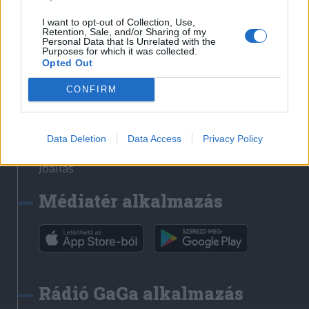
Székelyhon
I want to opt-out of Collection, Use,
Retention, Sale, and/or Sharing of my
Székely Sport
Personal Data that Is Unrelated with the
Purposes for which it was collected.
Liget
Opted Out
Bihari Napló
Erdélyi Napló
CONFIRM
Főtér
Nőileg
Data Deletion
Data Access
Privacy Policy
Rádió GaGa
Jóállás
Médiatér alkalmazás
Rádió GaGa alkalmazás