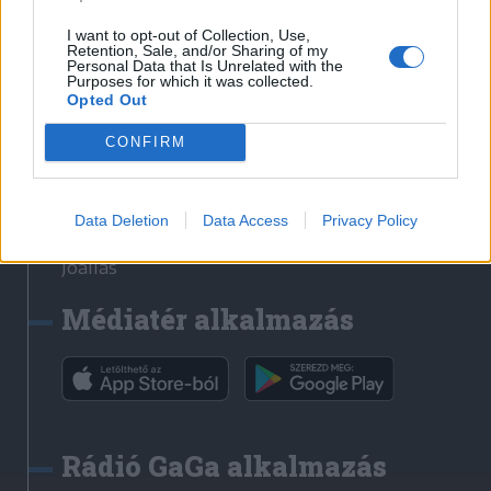
Székelyhon
I want to opt-out of Collection, Use,
Retention, Sale, and/or Sharing of my
Székely Sport
Personal Data that Is Unrelated with the
Purposes for which it was collected.
Liget
Opted Out
Bihari Napló
Erdélyi Napló
CONFIRM
Főtér
Nőileg
Data Deletion
Data Access
Privacy Policy
Rádió GaGa
Jóállás
Médiatér alkalmazás
Rádió GaGa alkalmazás