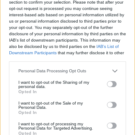
section to confirm your selection. Please note that after your
opt-out request is processed you may continue seeing
interest-based ads based on personal information utilized by
Hasznos
us or personal information disclosed to third parties prior to
your opt-out. You may separately opt-out of the further
Impresszum
disclosure of your personal information by third parties on the
Szerzői jogok
IAB’s list of downstream participants. This information may
also be disclosed by us to third parties on the
IAB’s List of
Adatvédelmi tájékoztató
Downstream Participants
that may further disclose it to other
Cookie-kezelési tájékoztató
third parties.
Hozzászólási szabályzat
Personal Data Processing Opt Outs
Nyomtatott lapjaink archívuma
Médiaajánlat
I want to opt-out of the Sharing of my
personal data.
Opted In
Látogatottsági adatok
I want to opt-out of the Sale of my
Personal Data.
Opted In
Sütibeállítások
I want to opt-out of processing my
Médiatér
Personal Data for Targeted Advertising.
Opted In