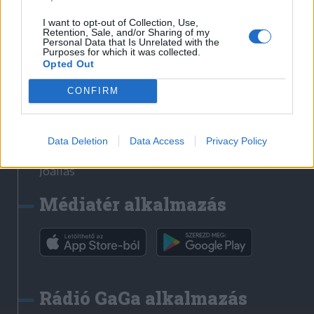
Székelyhon
I want to opt-out of Collection, Use,
Retention, Sale, and/or Sharing of my
Székely Sport
Personal Data that Is Unrelated with the
Purposes for which it was collected.
Liget
Opted Out
Bihari Napló
Erdélyi Napló
CONFIRM
Főtér
Nőileg
Data Deletion
Data Access
Privacy Policy
Rádió GaGa
Jóállás
Médiatér alkalmazás
Rádió GaGa alkalmazás