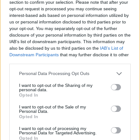
section to confirm your selection. Please note that after your
opt-out request is processed you may continue seeing
interest-based ads based on personal information utilized by
Hasznos
us or personal information disclosed to third parties prior to
your opt-out. You may separately opt-out of the further
Impresszum
disclosure of your personal information by third parties on the
Szerzői jogok
IAB’s list of downstream participants. This information may
also be disclosed by us to third parties on the
IAB’s List of
Adatvédelmi tájékoztató
Downstream Participants
that may further disclose it to other
Cookie-kezelési tájékoztató
third parties.
Hozzászólási szabályzat
Personal Data Processing Opt Outs
Nyomtatott lapjaink archívuma
Médiaajánlat
I want to opt-out of the Sharing of my
personal data.
Opted In
Látogatottsági adatok
I want to opt-out of the Sale of my
Personal Data.
Opted In
Sütibeállítások
I want to opt-out of processing my
Médiatér
Personal Data for Targeted Advertising.
Opted In