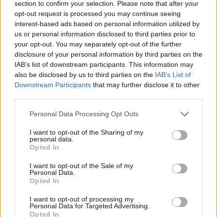
section to confirm your selection. Please note that after your
opt-out request is processed you may continue seeing
interest-based ads based on personal information utilized by
Hasznos
us or personal information disclosed to third parties prior to
your opt-out. You may separately opt-out of the further
Impresszum
disclosure of your personal information by third parties on the
Szerzői jogok
IAB’s list of downstream participants. This information may
also be disclosed by us to third parties on the
IAB’s List of
Adatvédelmi tájékoztató
Downstream Participants
that may further disclose it to other
Cookie-kezelési tájékoztató
third parties.
Hozzászólási szabályzat
Personal Data Processing Opt Outs
Nyomtatott lapjaink archívuma
Médiaajánlat
I want to opt-out of the Sharing of my
personal data.
Opted In
Látogatottsági adatok
I want to opt-out of the Sale of my
Personal Data.
Opted In
Sütibeállítások
I want to opt-out of processing my
Médiatér
Personal Data for Targeted Advertising.
Opted In