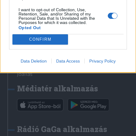
Székelyhon
I want to opt-out of Collection, Use,
Retention, Sale, and/or Sharing of my
Székely Sport
Personal Data that Is Unrelated with the
Purposes for which it was collected.
Liget
Opted Out
Bihari Napló
Erdélyi Napló
CONFIRM
Főtér
Nőileg
Data Deletion
Data Access
Privacy Policy
Rádió GaGa
Jóállás
Médiatér alkalmazás
Rádió GaGa alkalmazás