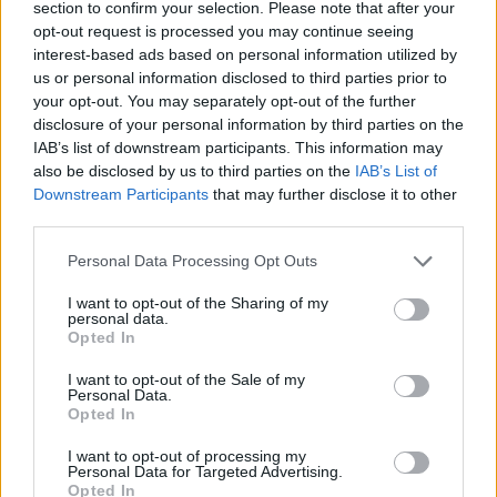
section to confirm your selection. Please note that after your
opt-out request is processed you may continue seeing
interest-based ads based on personal information utilized by
Hasznos
us or personal information disclosed to third parties prior to
your opt-out. You may separately opt-out of the further
Impresszum
disclosure of your personal information by third parties on the
Szerzői jogok
IAB’s list of downstream participants. This information may
also be disclosed by us to third parties on the
IAB’s List of
Adatvédelmi tájékoztató
Downstream Participants
that may further disclose it to other
Cookie-kezelési tájékoztató
third parties.
Hozzászólási szabályzat
Personal Data Processing Opt Outs
Nyomtatott lapjaink archívuma
Médiaajánlat
I want to opt-out of the Sharing of my
personal data.
Opted In
Látogatottsági adatok
I want to opt-out of the Sale of my
Personal Data.
Opted In
Sütibeállítások
I want to opt-out of processing my
Médiatér
Personal Data for Targeted Advertising.
Opted In