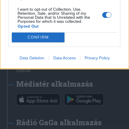
Székelyhon
I want to opt-out of Collection, Use,
Retention, Sale, and/or Sharing of my
Székely Sport
Personal Data that Is Unrelated with the
Purposes for which it was collected.
Liget
Opted Out
Bihari Napló
Erdélyi Napló
CONFIRM
Főtér
Nőileg
Data Deletion
Data Access
Privacy Policy
Rádió GaGa
Jóállás
Médiatér alkalmazás
Rádió GaGa alkalmazás