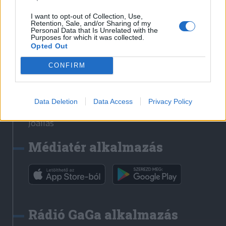
Székelyhon
I want to opt-out of Collection, Use,
Retention, Sale, and/or Sharing of my
Székely Sport
Personal Data that Is Unrelated with the
Purposes for which it was collected.
Liget
Opted Out
Bihari Napló
Erdélyi Napló
CONFIRM
Főtér
Nőileg
Data Deletion
Data Access
Privacy Policy
Rádió GaGa
Jóállás
Médiatér alkalmazás
Rádió GaGa alkalmazás