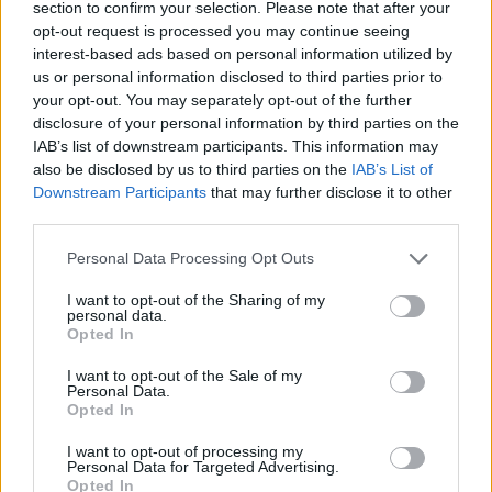
section to confirm your selection. Please note that after your
opt-out request is processed you may continue seeing
interest-based ads based on personal information utilized by
Hasznos
us or personal information disclosed to third parties prior to
your opt-out. You may separately opt-out of the further
Impresszum
disclosure of your personal information by third parties on the
Szerzői jogok
IAB’s list of downstream participants. This information may
also be disclosed by us to third parties on the
IAB’s List of
Adatvédelmi tájékoztató
Downstream Participants
that may further disclose it to other
Cookie-kezelési tájékoztató
third parties.
Hozzászólási szabályzat
Personal Data Processing Opt Outs
Nyomtatott lapjaink archívuma
Médiaajánlat
I want to opt-out of the Sharing of my
personal data.
Opted In
Látogatottsági adatok
I want to opt-out of the Sale of my
Personal Data.
Opted In
Sütibeállítások
I want to opt-out of processing my
Médiatér
Personal Data for Targeted Advertising.
Opted In