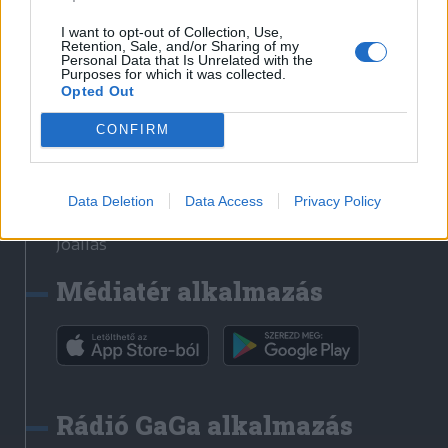
Székelyhon
I want to opt-out of Collection, Use,
Retention, Sale, and/or Sharing of my
Székely Sport
Personal Data that Is Unrelated with the
Purposes for which it was collected.
Liget
Opted Out
Bihari Napló
Erdélyi Napló
CONFIRM
Főtér
Nőileg
Data Deletion
Data Access
Privacy Policy
Rádió GaGa
Jóállás
Médiatér alkalmazás
Rádió GaGa alkalmazás