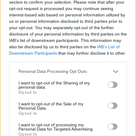
section to confirm your selection. Please note that after your
opt-out request is processed you may continue seeing
interest-based ads based on personal information utilized by
Hasznos
us or personal information disclosed to third parties prior to
your opt-out. You may separately opt-out of the further
Impresszum
disclosure of your personal information by third parties on the
Szerzői jogok
IAB’s list of downstream participants. This information may
also be disclosed by us to third parties on the
IAB’s List of
Adatvédelmi tájékoztató
Downstream Participants
that may further disclose it to other
Cookie-kezelési tájékoztató
third parties.
Hozzászólási szabályzat
Personal Data Processing Opt Outs
Nyomtatott lapjaink archívuma
Médiaajánlat
I want to opt-out of the Sharing of my
personal data.
Opted In
Látogatottsági adatok
I want to opt-out of the Sale of my
Personal Data.
Opted In
Sütibeállítások
I want to opt-out of processing my
Médiatér
Personal Data for Targeted Advertising.
Opted In