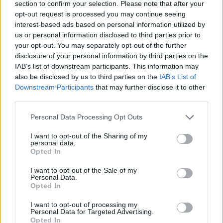
section to confirm your selection. Please note that after your
opt-out request is processed you may continue seeing
interest-based ads based on personal information utilized by
Hasznos
us or personal information disclosed to third parties prior to
your opt-out. You may separately opt-out of the further
Impresszum
disclosure of your personal information by third parties on the
Szerzői jogok
IAB’s list of downstream participants. This information may
also be disclosed by us to third parties on the
IAB’s List of
Adatvédelmi tájékoztató
Downstream Participants
that may further disclose it to other
Cookie-kezelési tájékoztató
third parties.
Hozzászólási szabályzat
Personal Data Processing Opt Outs
Nyomtatott lapjaink archívuma
Médiaajánlat
I want to opt-out of the Sharing of my
personal data.
Opted In
Látogatottsági adatok
I want to opt-out of the Sale of my
Personal Data.
Opted In
Sütibeállítások
I want to opt-out of processing my
Médiatér
Personal Data for Targeted Advertising.
Opted In