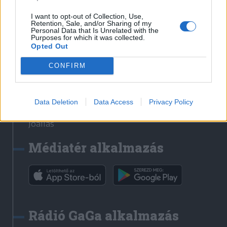
Székelyhon
I want to opt-out of Collection, Use,
Retention, Sale, and/or Sharing of my
Székely Sport
Personal Data that Is Unrelated with the
Purposes for which it was collected.
Liget
Opted Out
Bihari Napló
Erdélyi Napló
CONFIRM
Főtér
Nőileg
Data Deletion
Data Access
Privacy Policy
Rádió GaGa
Jóállás
Médiatér alkalmazás
Rádió GaGa alkalmazás